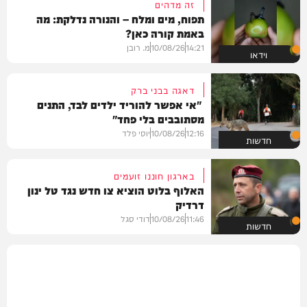
זה מדהים
תפוח, מים ומלח – והנורה נדלקת: מה
באמת קורה כאן?
14:21
10/08/26
מ. רובן
וידאו
דאגה בבני ברק
"אי אפשר להוריד ילדים לבד, התנים
מסתובבים בלי פחד"
12:16
10/08/26
יוסי פלד
חדשות
בארגון חוננו זועמים
האלוף בלוט הוציא צו חדש נגד טל ינון
דרדיק
11:46
10/08/26
דודי סגל
חדשות