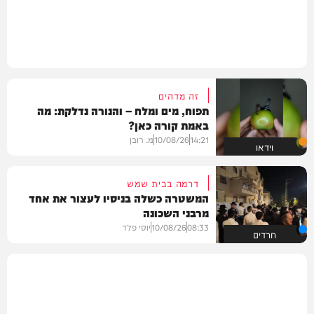
זה מדהים
תפוח, מים ומלח – והנורה נדלקת: מה
באמת קורה כאן?
14:21
10/08/26
מ. רובן
וידאו
דרמה בבית שמש
המשטרה כשלה בניסיו לעצור את אחד
מרבני השכונה
08:33
10/08/26
יוסי פלד
חרדים