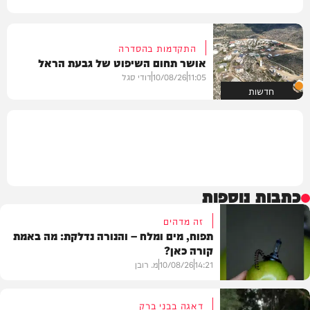
התקדמות בהסדרה
אושר תחום השיפוט של גבעת הראל
11:05
10/08/26
דודי סגל
חדשות
כתבות נוספות
זה מדהים
תפוח, מים ומלח – והנורה נדלקת: מה באמת
קורה כאן?
14:21
10/08/26
מ. רובן
דאגה בבני ברק