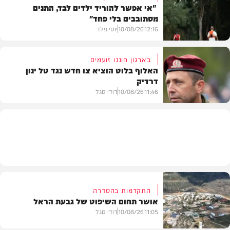
"אי אפשר להוריד ילדים לבד, התנים
מסתובבים בלי פחד"
וידאו
12:16
10/08/26
יוסי פלד
בארגון חוננו זועמים
האלוף בלוט הוציא צו חדש נגד טל ינון
דרדיק
חדשות
11:46
10/08/26
דודי סגל
חדשות
התקדמות בהסדרה
אושר תחום השיפוט של גבעת הראל
11:05
10/08/26
דודי סגל