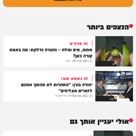
הנצפים ביותר
זה מדהים
תפוח, מים ומלח – והנורה נדלקת: מה באמת
קורה כאן?
מ. רובן
10/08/26
14:21
וידאו
זה נשמע טוב!
יהודה בורן: "התחרות לא תהפוך אתכם
לזמרים מצליחים"
יצחק אייזיקוביץ'
08/08/26
22:30
חדשות
אולי יעניין אותך גם