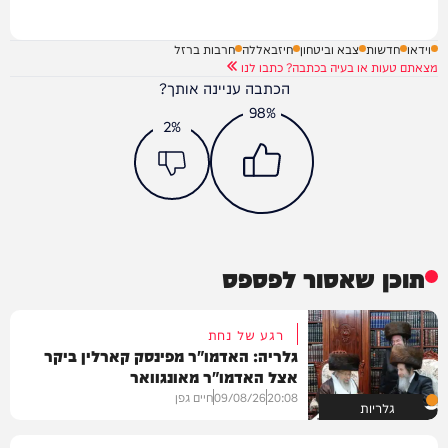
וידאו
חדשות
צבא וביטחון
חיזבאללה
חרבות ברזל
מצאתם טעות או בעיה בכתבה? כתבו לנו
הכתבה עניינה אותך?
98%
2%
תוכן שאסור לפספס
רגע של נחת
גלריה: האדמו"ר מפינסק קארלין ביקר
אצל האדמו"ר מאונגוואר
20:08
09/08/26
חיים גפן
גלריות