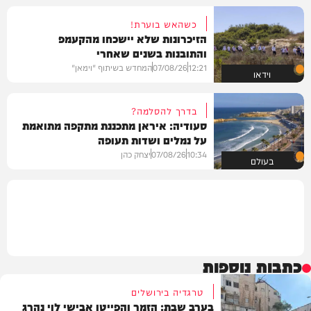
כשהאש בוערת!
הזיכרונות שלא יישכחו מהקעמפ
והתובנות בשנים שאחרי
12:21
07/08/26
המחדש בשיתוף "וימאן"
וידאו
בדרך להסלמה?
סעודיה: איראן מתכננת מתקפה מתואמת
על נמלים ושדות תעופה
10:34
07/08/26
יצחק כהן
בעולם
כתבות נוספות
טרגדיה בירושלים
בערב שבת: הזמר והפייטן אבישי לוי נהרג