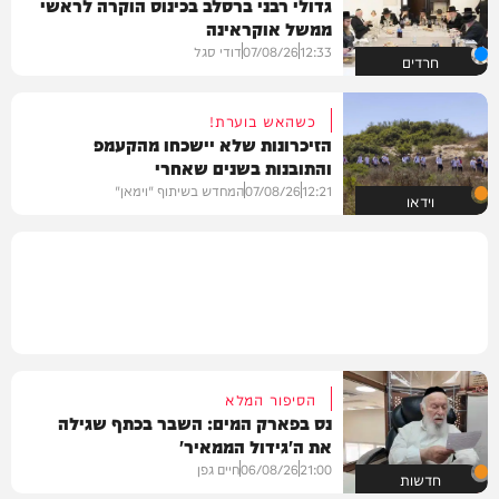
גדולי רבני ברסלב בכינוס הוקרה לראשי
ממשל אוקראינה
12:33
07/08/26
דודי סגל
חרדים
כשהאש בוערת!
הזיכרונות שלא יישכחו מהקעמפ
והתובנות בשנים שאחרי
12:21
07/08/26
המחדש בשיתוף "וימאן"
וידאו
הסיפור המלא
נס בפארק המים: השבר בכתף שגילה
את ה'גידול הממאיר'
21:00
06/08/26
חיים גפן
חדשות