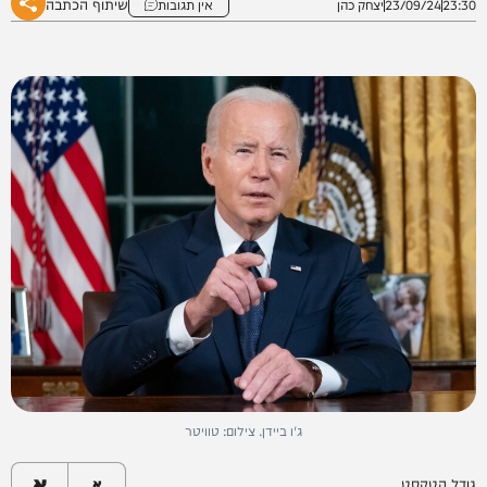
שיתוף הכתבה
23:30
23/09/24
יצחק כהן
אין תגובות
ג'ו ביידן. צילום: טוויטר
א
גודל הטקסט
א