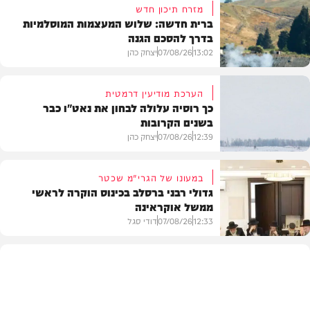
מזרח תיכון חדש
ברית חדשה: שלוש המעצמות המוסלמיות
בדרך להסכם הגנה
13:02
07/08/26
יצחק כהן
הערכת מודיעין דרמטית
כך רוסיה עלולה לבחון את נאט"ו כבר
בשנים הקרובות
בעולם
12:39
07/08/26
יצחק כהן
במעונו של הגרי"מ שכטר
גדולי רבני ברסלב בכינוס הוקרה לראשי
ממשל אוקראינה
בעולם
12:33
07/08/26
דודי סגל
חרדים