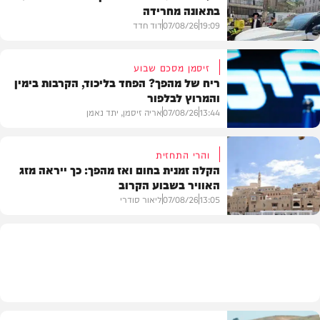
בתאונה מחרידה
19:09
07/08/26
דוד חדד
זיסמן מסכם שבוע
ריח של מהפך? הפחד בליכוד, הקרבות בימין
והמרוץ לבלפור
בארץ
13:44
07/08/26
אריה זיסמן, יתד נאמן
והרי התחזית
הקלה זמנית בחום ואז מהפך: כך ייראה מזג
האוויר בשבוע הקרוב
פוליטי
13:05
07/08/26
ליאור סודרי
מזג האוויר