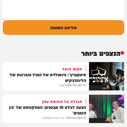
שליחת התגובה
הנצפים ביותר
הקנס הכבד
איצקוביץ': היומולדת של הנגיד והברכות של
הליכודניקים
איצקוביץ'
06/08/26
21:40
חדשות
הגרלה על חופשת ענק
הצצה לכלא 10 מבפנים: הפודקאסט של 'בין
הזמנים'
יוסי פלד ויצחק מושקוביץ
06/08/26
20:00
VOD