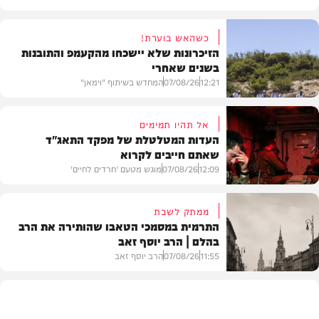
כשהאש בוערת!
הזיכרונות שלא יישכחו מהקעמפ והתובנות
בשנים שאחרי
12:21
07/08/26
המחדש בשיתוף "וימאן"
אל תהיו תמימים
העדות המטלטלת של מפקד התאג"ד
שאתם חייבים לקרוא
וידאו
12:09
07/08/26
מוגש מטעם 'חרדים לחיים'
ממתק לשבת
התרמית במסמכי הטאבו שהותירה את הרב
בהלם | הרב יוסף זאב
דעות
11:55
07/08/26
הרב יוסף זאב