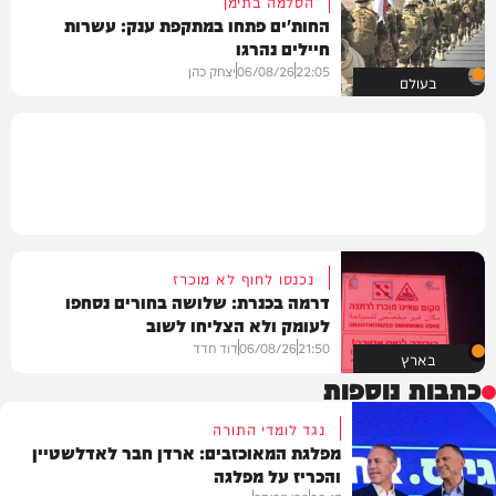
הסלמה בתימן
החות'ים פתחו במתקפת ענק: עשרות
חיילים נהרגו
22:05
06/08/26
יצחק כהן
בעולם
נכנסו לחוף לא מוכרז
דרמה בכנרת: שלושה בחורים נסחפו
לעומק ולא הצליחו לשוב
21:50
06/08/26
דוד חדד
בארץ
כתבות נוספות
נגד לומדי התורה
מפלגת המאוכזבים: ארדן חבר לאדלשטיין
והכריז על מפלגה