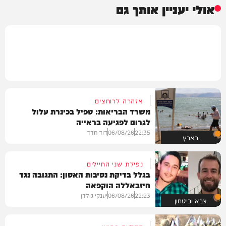
אולי יעניין אותך גם
אזהרה לרוחצים
משרד הבריאות: טפיל בכינרת עלול
לגרום לפגיעה בראייה
22:35
06/08/26
דוד חדד
בארץ
נפילת שני החיילים
בגלל בדיקת נסיבות האסון: התגובה נגד
חיזבאללה הוקפאה
22:23
06/08/26
יענקי גולדן
צבא וביטחון