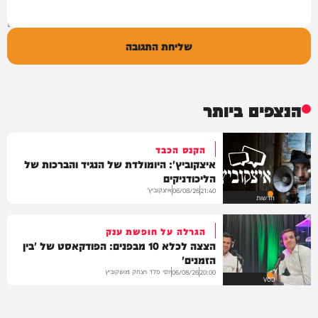
שליחת התגובה
הנצפים ביותר
הקנס הכבד
איצקוביץ': היומולדת של הנגיד והברכות של
הליכודניקים
איצקוביץ'
06/08/26
21:40
חדשות
הגרלה על חופשת ענק
הצצה לכלא 10 מבפנים: הפודקאסט של 'בין
הזמנים'
יוסי פלד ויצחק מושקוביץ
06/08/26
20:00
VOD