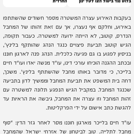
בלוט נגד ביטול הצו לטל ינון
החרדית
דרדיק
בעקבות האירוע עצרה המשטרה מספר חשודים שהשתתפו
באירוע, וחלקם אף נעצרו, אך עם זאת זהותו של המחבל
הנדרס, קוטוב, לא הייתה ידועה למשטרה. כעבור תקופה,
הגיש קוטוב תביעת פיצויים כנגד הנהג שהותקף בלינץ',
בניסיון לפגוע בו גם פגיעה כלכלית. הנהג פנה לארגון חוננו
ובכתב ההגנה הוכיחו עורכי דינו, עו"ד מנשה יאדו ועו"ד חיים
בלייכר, כי מדובר באותו מחבל שהשתתף בלינץ'. משכך,
דחה בית המשפט את תביעת המחבל וממשיך לדון בתביעה
שכנגד המחבל. במקביל הגיש הנפגע תלונה למשטרה עם
זהות המחבל וזו עצרה את המחבל, גיבשה את הראיות עד
להגשת כתב אישום על ידי הפרקליטות.
עו"ד חיים בלייכר מארגון חוננו מסר לאחר גזר הדין: "סוף
מחבל לתלייה. טוב לביטחון של אזרחי ישראל שהמחבל