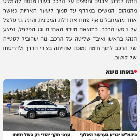
החלו לזרוק אבנים וחפצים על הרכב בעודו מנסה להימלט
מהמקום והמשיכו במרדף עד סמוך לשער האריות כאשר
אחד מהמחבלים אף פתח את דלת המכונית והתיז גז פלפל
על נוסעי הרכב. כתוצאה מיידוי האבנים וגז הפלפל, נפצע
הנהג בראשו ואיבד שליטה על הרכב, מה שהוביל לסטייה
של הרכב לתוך חומה נמוכה שהייתה בצידי הדרך ולדריסתו
של קוטוב.
באותו נושא
ביהמ"ש יכריע בערעור האלוף
ערבי תקף יהודי רק בשל חזותו