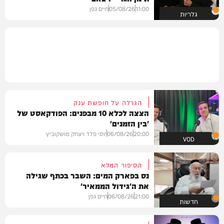
11:00
05/08/26
חיים גפן
גלריות
הגרלה על חופשת ענק
הצצה לכלא 10 מבפנים: הפודקאסט של
'בין הזמנים'
20:00
06/08/26
יוסי פלד ויצחק מושקוביץ
VOD
הסיפור המלא
נס בפארק המים: השבר בכתף שגילה
את ה'גידול הממאיר'
21:00
06/08/26
חיים גפן
חדשות