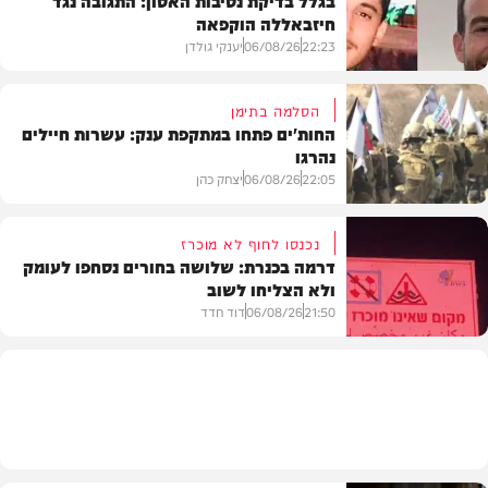
בגלל בדיקת נסיבות האסון: התגובה נגד
חיזבאללה הוקפאה
22:23
06/08/26
יענקי גולדן
הסלמה בתימן
החות'ים פתחו במתקפת ענק: עשרות חיילים
נהרגו
צבא וביטחון
22:05
06/08/26
יצחק כהן
נכנסו לחוף לא מוכרז
דרמה בכנרת: שלושה בחורים נסחפו לעומק
ולא הצליחו לשוב
בעולם
21:50
06/08/26
דוד חדד
בארץ