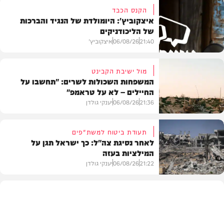
הקנס הכבד
איצקוביץ': היומולדת של הנגיד והברכות
של הליכודניקים
21:40
06/08/26
איצקוביץ'
מול ישיבת הקבינט
המשפחות השכולות לשרים: "תחשבו על
החיילים – לא על טראמפ"
חדשות
21:36
06/08/26
יענקי גולדן
תעודת ביטוח למשת"פים
לאחר נסיגת צה"ל: כך ישראל תגן על
המילציות בעזה
צבא וביטחון
21:22
06/08/26
יענקי גולדן
צבא וביטחון