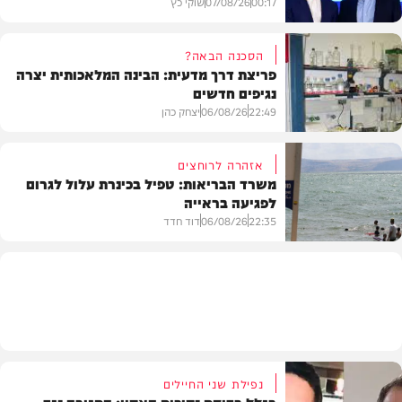
00:17
07/08/26
שוקי כץ
הסכנה הבאה?
פריצת דרך מדעית: הבינה המלאכותית יצרה
נגיפים חדשים
פוליטי
22:49
06/08/26
יצחק כהן
אזהרה לרוחצים
משרד הבריאות: טפיל בכינרת עלול לגרום
לפגיעה בראייה
בריאות
22:35
06/08/26
דוד חדד
בארץ
נפילת שני החיילים