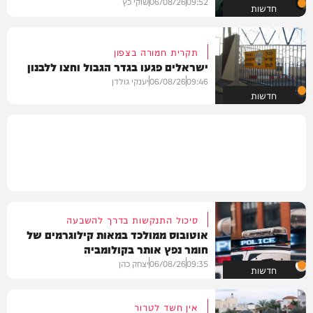
09:52
06/08/26
שוקי כץ
חדשות
תקרית חמורה בצפון
ישראלים פגעו בגדר הגבול וחצו ללבנון
09:46
06/08/26
יענקי גולדן
חדשות
סיכול התנקשות בדרך להשבעה
אוטובוס ממולכד במאות קילוגרמים של
חומר נפץ אותר בקולומביה
09:35
06/08/26
יצחק כהן
חדשות
אין חשד לטרור