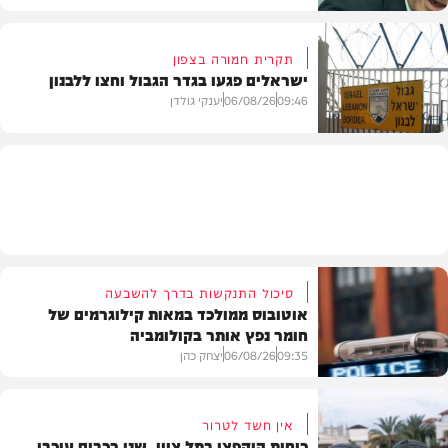
תקרית חמורה בצפון
ישראלים פגעו בגדר הגבול וחצו ללבנון
חדשות
09:46
06/08/26
יענקי גולדן
חדשות
סיכול התנקשות בדרך להשבעה
אוטובוס ממולכד במאות קילוגרמים של
חומר נפץ אותר בקולומביה
09:35
06/08/26
יצחק כהן
אין חשד לטרור
כוחות הוקפצו בתל ציון, שני רכבים עוכבו