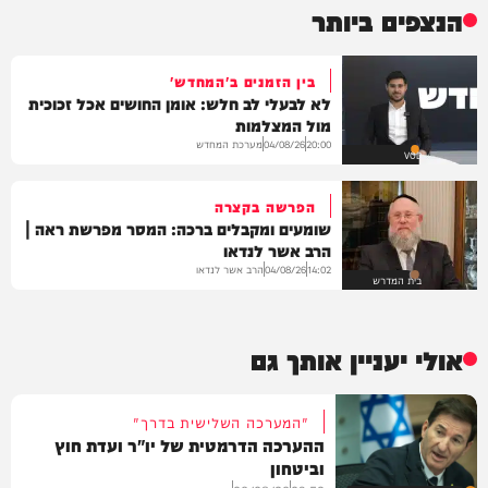
הנצפים ביותר
בין הזמנים ב'המחדש'
לא לבעלי לב חלש: אומן החושים אכל זכוכית
מול המצלמות
מערכת המחדש
04/08/26
20:00
VOD
הפרשה בקצרה
שומעים ומקבלים ברכה: המסר מפרשת ראה |
הרב אשר לנדאו
הרב אשר לנדאו
04/08/26
14:02
בית המדרש
אולי יעניין אותך גם
"המערכה השלישית בדרך"
ההערכה הדרמטית של יו"ר ועדת חוץ
וביטחון