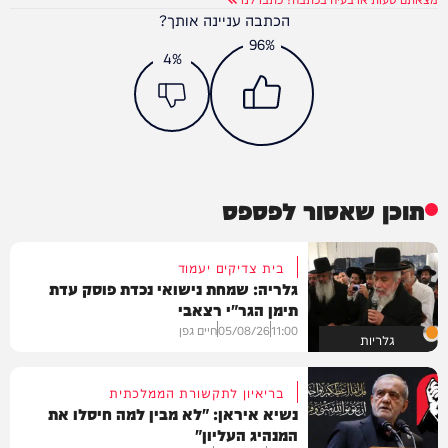
הכתבה עניינה אותך?
96%
4%
תוכן שאסור לפספס
בית צדיקים יעמוד
גלריה: שמחת נישואי נכדת פוסק עדת
תימן הגר"י רצאבי
11:00
05/08/26
חיים גפן
גלריות
בריאיון לתקשורת הממלכתית
נשיא איראן: "לא מבין למה חיסלו את
המנהיג העליון"