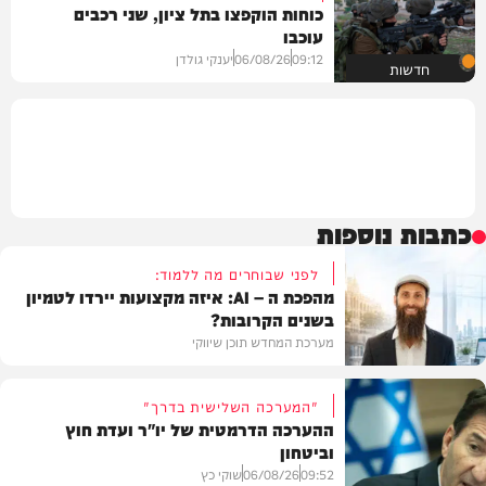
כוחות הוקפצו בתל ציון, שני רכבים
עוכבו
09:12
06/08/26
יענקי גולדן
חדשות
כתבות נוספות
לפני שבוחרים מה ללמוד:
מהפכת ה – AI: איזה מקצועות יירדו לטמיון
בשנים הקרובות?
מערכת המחדש תוכן שיווקי
"המערכה השלישית בדרך"
ההערכה הדרמטית של יו"ר ועדת חוץ
וביטחון
תוכן שיווקי
09:52
06/08/26
שוקי כץ