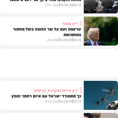
חדשות
09:12
06/08/26
יענקי גולדן
דיון מתוח
טראמפ זעם על שר ההגנה בשל מחסור
בתחמושת
חדשות
08:49
06/08/26
יצחק כהן
חדשות
דיון חירום במערכת הביטחון
כך תתמודד ישראל עם איום רחפני הנפץ
08:32
06/08/26
יענקי גולדן