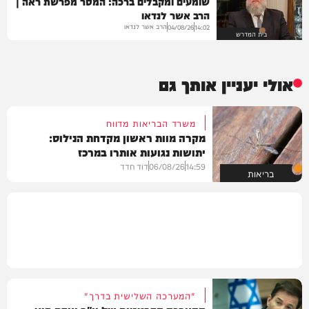
שומעים ומקבלים ברכה: המסר מפרשת ראה |
הרב אשר לנדאו
הרב אשר לנדאו
04/08/26
14:02
בית המדרש
אולי יעניין אותך גם
משרד הבריאות מדווח
מקרה מוות ראשון מקדחת הנילוס:
יתושות נגועות אותרו במרכז
14:59
06/08/26
דוד חדד
בריאות
"המערכה השלישית בדרך"