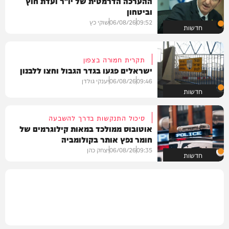
ההערכה הדרמטית של יו"ר ועדת חוץ
וביטחון
09:52
06/08/26
שוקי כץ
חדשות
תקרית חמורה בצפון
ישראלים פגעו בגדר הגבול וחצו ללבנון
09:46
06/08/26
יענקי גולדן
חדשות
סיכול התנקשות בדרך להשבעה
אוטובוס ממולכד במאות קילוגרמים של
חומר נפץ אותר בקולומביה
09:35
06/08/26
יצחק כהן
חדשות