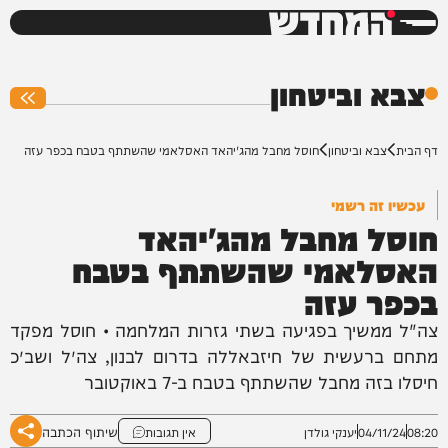
המחדש
0%
צבא וביטחון
דף הבית
צבא וביטחון
חוסל מחבל מהג'יהאד האסלאמי שהשתתף בטבח בכפר עזה
עכשיו זה רשמי
חוסל מחבל מהג'יהאד
האסלאמי שהשתתף בטבח
בכפר עזה
צה"ל ממשיך בפגיעה בשתי גזרות המלחמה • חוסל מפקד
מתחם ברעשית של חיזבאללה בדרום לבנון, צה״ל ושב״כ
חיסלו בזה מחבל שהשתתף בטבח ב-7 באוקטובר
שיתוף הכתבה
08:20
04/11/24
יענקי גולדן
אין תגובות