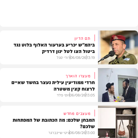
תוכן שיווקי
תם הדיון
ביהמ"ש יכריע בערעור האלוף בלוט נגד
ביטול הצו לטל ינון דרדיק
13:19
06/08/26
דודי סגל
מעצרו הוארך
חרדי ממודיעין עילית נעצר בחשד שאיים
לרצוח קצין משטרה
משפט
13:05
06/08/26
יוסי פלד
מעצבים מחדש
המבחן שלכם: מה הכתובת של המפתחות
שלכם?
חרדים
13:00
06/08/26
גיטי שיינברגר