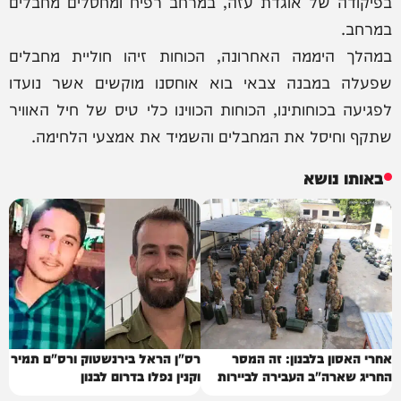
בפיקודה של אוגדת עזה, במרחב רפיח ומחסלים מחבלים
במרחב.
במהלך היממה האחרונה, הכוחות זיהו חוליית מחבלים
שפעלה במבנה צבאי בוא אוחסנו מוקשים אשר נועדו
לפגיעה בכוחותינו, הכוחות הכווינו כלי טיס של חיל האוויר
שתקף וחיסל את המחבלים והשמיד את אמצעי הלחימה.
באותו נושא
אחרי האסון בלבנון: זה המסר
רס"ן הראל בירנשטוק ורס"ם תמיר
החריג שארה"ב העבירה לביירות
וקנין נפלו בדרום לבנון