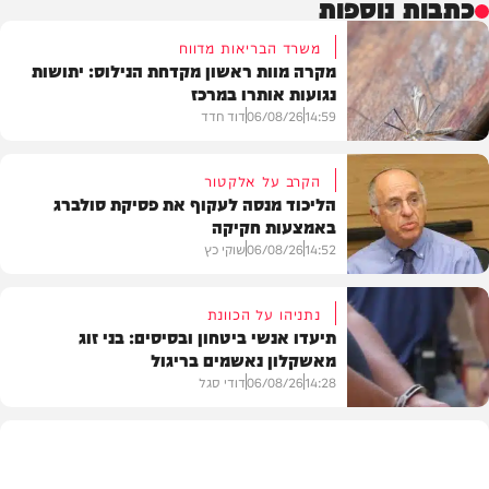
כתבות נוספות
משרד הבריאות מדווח
מקרה מוות ראשון מקדחת הנילוס: יתושות
נגועות אותרו במרכז
14:59
06/08/26
דוד חדד
הקרב על אלקטור
הליכוד מנסה לעקוף את פסיקת סולברג
באמצעות חקיקה
בריאות
14:52
06/08/26
שוקי כץ
נתניהו על הכוונת
תיעדו אנשי ביטחון ובסיסים: בני זוג
מאשקלון נאשמים בריגול
פוליטי
14:28
06/08/26
דודי סגל