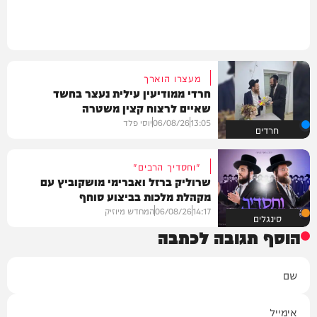
מעצרו הוארך
חרדי ממודיעין עילית נעצר בחשד
שאיים לרצוח קצין משטרה
13:05
06/08/26
יוסי פלד
חרדים
"וחסדיך הרבים"
שרוליק ברזל ואברימי מושקוביץ עם
מקהלת מלכות בביצוע סוחף
14:17
06/08/26
המחדש מיוזיק
סינגלים
הוסף תגובה לכתבה
שם
אימייל