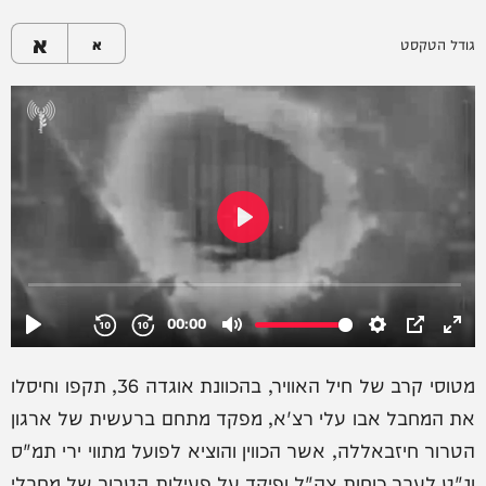
א
גודל הטקסט
א
מטוסי קרב של חיל האוויר, בהכוונת אוגדה 36, תקפו וחיסלו
את המחבל אבו עלי רצ'א, מפקד מתחם ברעשית של ארגון
הטרור חיזבאללה, אשר הכווין והוציא לפועל מתווי ירי תמ"ס
ונ"ט לעבר כוחות צה"ל ופיקד על פעילות הטרור של מחבלי