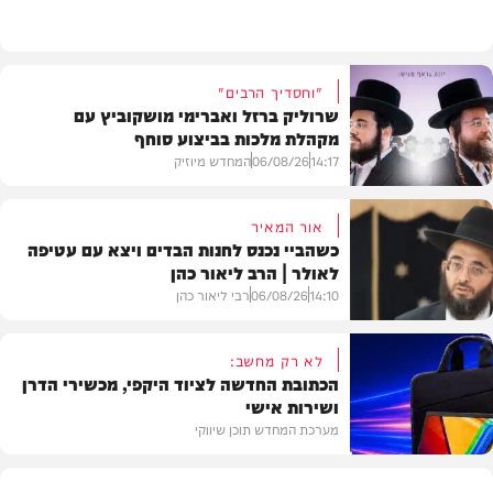
משפט
"וחסדיך הרבים"
שרוליק ברזל ואברימי מושקוביץ עם
מקהלת מלכות בביצוע סוחף
14:17
06/08/26
המחדש מיוזיק
אור המאיר
כשהביי נכנס לחנות הבדים ויצא עם עטיפה
לאולר | הרב ליאור כהן
סינגלים
14:10
06/08/26
רבי ליאור כהן
לא רק מחשב:
הכתובת החדשה לציוד היקפי, מכשירי הדרן
ושירות אישי
וידאו
מערכת המחדש תוכן שיווקי