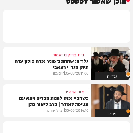
תוכן שאסור לפספס
בית צדיקים יעמוד
גלריה: שמחת נישואי נכדת פוסק עדת
תימן הגר"י רצאבי
11:00
05/08/26
חיים גפן
גלריות
אור המאיר
כשהביי נכנס לחנות הבדים ויצא עם
עטיפה לאולר | הרב ליאור כהן
14:10
06/08/26
רבי ליאור כהן
וידאו