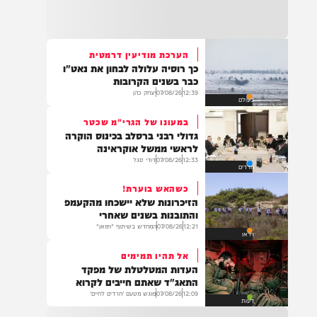
21:32
בין הזמנים: שלושה בחורי ישיבות חולצו
מהכינרת לאחר שנסחפו לעומק האגם, בחוף
בלתי מוכרז כשהם על גבי אביזר ציפה.
הערכת מודיעין דרמטית
כך רוסיה עלולה לבחון את נאט"ו
21:31
כבר בשנים הקרובות
בני ברק: חובשים ופראמדיקים של ארגון הצלה
12:39
07/08/26
יצחק כהן
בעולם
מבצעים פעולות החייאה על תינוק כבן שנה וחצי
לאחר שנחנק משקית.
במעונו של הגרי"מ שכטר
גדולי רבני ברסלב בכינוס הוקרה
לראשי ממשל אוקראינה
12:33
07/08/26
דודי סגל
חרדים
19:03
בד"ה: נקבע מותה של הפעוטה שטבעה בבריכה
כשהאש בוערת!
באשקלון
הזיכרונות שלא יישכחו מהקעמפ
והתובנות בשנים שאחרי
12:21
07/08/26
המחדש בשיתוף "וימאן"
וידאו
אל תהיו תמימים
18:06