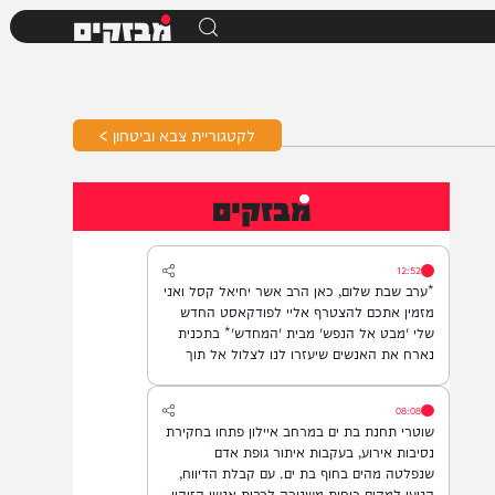
מבזקים
לקטגוריית צבא וביטחון >
מבזקים
12:52
*ערב שבת שלום, כאן הרב אשר יחיאל קסל ואני
מזמין אתכם להצטרף אליי לפודקאסט החדש
שלי 'מבט אל הנפש' מבית 'המחדש'* בתכנית
נארח את האנשים שיעזרו לנו לצלול אל תוך
נבכי הנפש, לגלות את הסודות ואת כל מה
שטמון בה. *והשבוע: היועץ ואיש החינוך, הרב
08:08
נח פלאי*. מתי? *תכנית הבכורה תשודר אי"ה
שוטרי תחנת בת ים במרחב איילון פתחו בחקירת
במוצ"ש, בשעה 22:00* *חפשו בגוגל: המחדש*
נסיבות אירוע, בעקבות איתור גופת אדם
ובואו לצפות בנו!