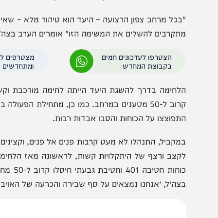
היות מפונים בימים הקרובים דרומה, כמה מאות בודדות בבית ח
ר, האוגדה איבדה בקרבות בשבועות האחרונים 19 חללים.
בכל מרחב צפון הרצועה – היעד הוא טיהור מלא – שאין אויב 
תקרבים להשלים את המשימה הזו" אומרים הערב בצה"ל.
הצטרפו לעדכונים חמים
מצטרפים לערוץ
בקבוצת המחדש
ומתחדשים כל הזמן
תפוצצו על הכוחות והסבו אבדות רבות.
מקביל, התנהלו לא מעט קרבות פנים אל פנים, וקצינים שמנה