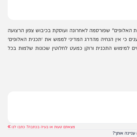
ה הפליטים שאטי בתחילת המלחמה. בלילה האחרון –
חטיבת גבעתי חיסלו קרוב ל-50 מחבלים בפעולות במחנה הפליטים ג׳באליה, כך שלדברי בכירים
יה״.
ופים" שפורסמה לאחרונה ועוסקת בכיבוש צפון הרצועה
אין הנחיה מהדרג המדיני לממש את ״תכנית האלופים״
וש התכנית ורוקן כמעט לחלוטין שכונות שלמות בכל