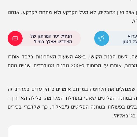
ל-60,000 איש, וכעת לפי ההערכות נותרו במרחב אלפים בודדים בלבד: 1,000-1,300 שנותרו בבית לאהיא וצפויים
אנון ועוד כמה מאות בודדות בג׳באליה.
בצה"ל מציינים בהישג כי מתחילת הפעולה של אוגדה 162 בג׳באליה, חוסלו כ-1,000 מחבלים, ונלקחו בשבי עוד
ואין מחבלים, לא מעל הקרקע ולא מתחת לקרקע. אנחנו
הניוזלייטר המרתק של
המחדש אצלך במייל
הלחימה בדרך להשגת היעד הייתה לחימה מורכבת וקשה. לשם הבנת הקושי, ב-48 השעות האחרונות בלבד אותרו
קרוב ל-50 מטענים במרחב. כמו כן, מתחילת הפעולה במרחב, אותרו ע״י הכוחות כ-200 מבנים ממולכדים. שניים מהם
לים את הלחימה במרחב אומרים כי היו עדים במרחב זה