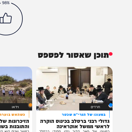
צבא וביטחון
וידאו
חדשות
ג'באליה
חרבות ברזל
הכתבה עניינה א
98%
תוכן שאסור לפספס