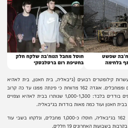
ים האלה מכותרים משני צדיהם.
שפשט
חוסל מחבל הנוח'בה שלקח חלק
ימה
בחטיפת רום ברסלבסקי
לומטרים רבועים (ג׳באליה, בית חאנון, בית לאהיא
ואלעטאטרה) כמעט מפונה ומרוקן באופן מלא מאזרחים וממחבלים. אוגדה 162 מדווחת כי פינתה ממנו עד כה קרוב