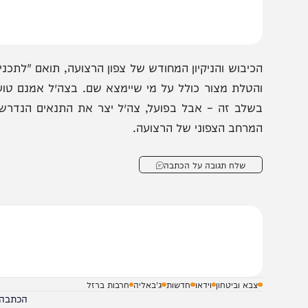
קצב ורצף של היתקלויות קשות, לראשונה מאז הלחימה במחנ
כוחות חטיבה 401 ו
צה״ל, ״אנחנו נמצאים על סף שבירה והכרעה של האויב בג׳באל
כיבוש והניקיון המחודש של צפון הרצועה, תואם "לתכנית האל
הטלת מצור כולל על מי שיימצא שם. בצה״ל אמנם טוענים כי 
שלב זה – אבל בפועל, צה״ל יצר את התנאים הנדרשים למימ
מרחב הצפוני של הרצועה.
שלח תגובה על הכתבה