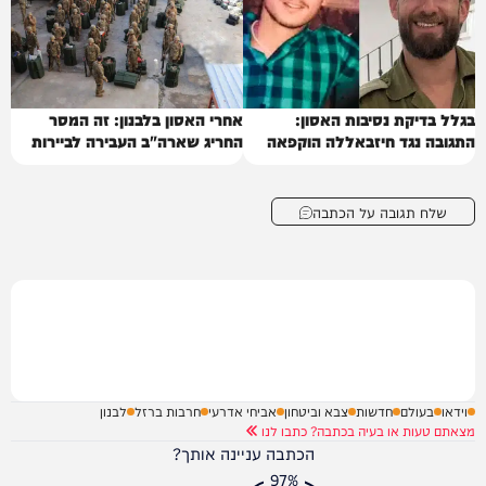
בגלל בדיקת נסיבות האסון:
אחרי האסון בלבנון: זה המסר
התגובה נגד חיזבאללה הוקפאה
החריג שארה"ב העבירה לביירות
שלח תגובה על הכתבה
וידאו
בעולם
חדשות
צבא וביטחון
אביחי אדרעי
חרבות ברזל
לבנון
מצאתם טעות או בעיה בכתבה? כתבו לנו
הכתבה עניינה אותך?
97%