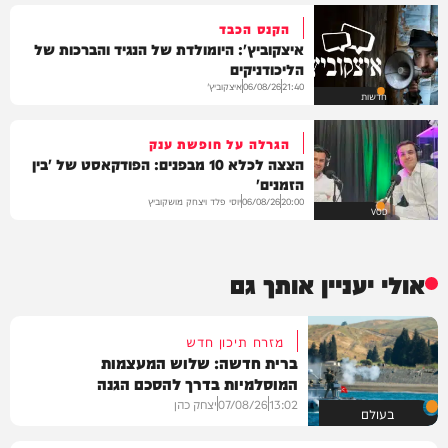
הקנס הכבד
איצקוביץ': היומולדת של הנגיד והברכות של
הליכודניקים
איצקוביץ'
06/08/26
21:40
חדשות
הגרלה על חופשת ענק
הצצה לכלא 10 מבפנים: הפודקאסט של 'בין
הזמנים'
יוסי פלד ויצחק מושקוביץ
06/08/26
20:00
VOD
אולי יעניין אותך גם
מזרח תיכון חדש
ברית חדשה: שלוש המעצמות
המוסלמיות בדרך להסכם הגנה
13:02
07/08/26
יצחק כהן
בעולם