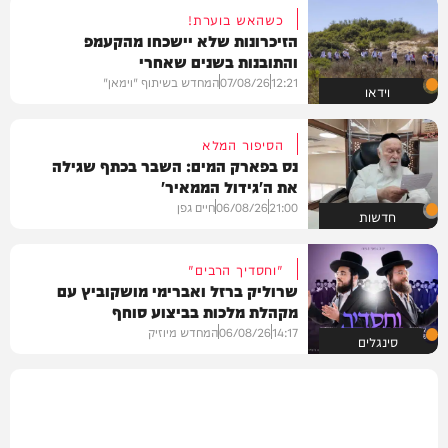
כשהאש בוערת!
הזיכרונות שלא יישכחו מהקעמפ
והתובנות בשנים שאחרי
12:21
07/08/26
המחדש בשיתוף "וימאן"
וידאו
הסיפור המלא
נס בפארק המים: השבר בכתף שגילה
את ה'גידול הממאיר'
21:00
06/08/26
חיים גפן
חדשות
"וחסדיך הרבים"
שרוליק ברזל ואברימי מושקוביץ עם
מקהלת מלכות בביצוע סוחף
14:17
06/08/26
המחדש מיוזיק
סינגלים