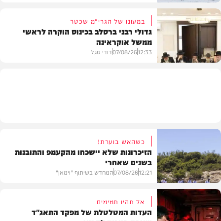
במעונו של הגרי"מ שכטר
גדולי רבני ברסלב בכינוס הוקרה לראשי
ממשל אוקראינה
בעולם
12:33
07/08/26
דודי סגל
חרדים
כשהאש בוערת!
הזיכרונות שלא יישכחו מהקעמפ והתובנות
בשנים שאחרי
12:21
07/08/26
המחדש בשיתוף "וימאן"
אל תהיו תמימים
העדות המטלטלת של מפקד התאג"ד