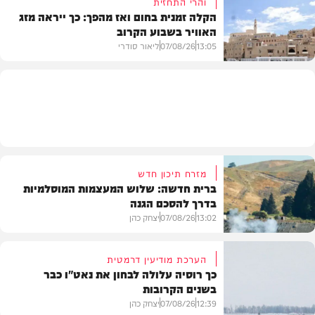
והרי התחזית
הקלה זמנית בחום ואז מהפך: כך ייראה מזג
האוויר בשבוע הקרוב
פוליטי
13:05
07/08/26
ליאור סודרי
מזג האוויר
מזרח תיכון חדש
ברית חדשה: שלוש המעצמות המוסלמיות
בדרך להסכם הגנה
13:02
07/08/26
יצחק כהן
הערכת מודיעין דרמטית
כך רוסיה עלולה לבחון את נאט"ו כבר
בשנים הקרובות
בעולם
12:39
07/08/26
יצחק כהן