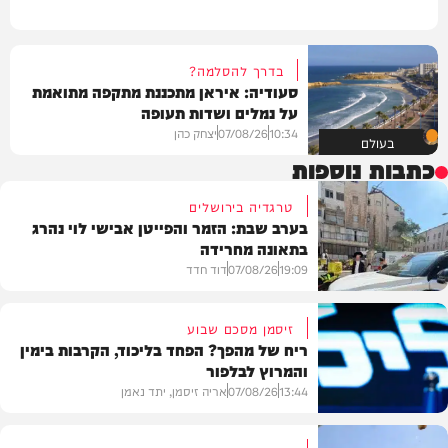
בדרך להסלמה?
סעודיה: איראן מתכננת מתקפה מתואמת
על נמלים ושדות תעופה
10:34
07/08/26
יצחק כהן
בעולם
כתבות נוספות
טרגדיה בירושלים
בערב שבת: הזמר והפייטן אבישי לוי נהרג
בתאונה מחרידה
19:09
07/08/26
דוד חדד
זיסמן מסכם שבוע
ריח של מהפך? הפחד בליכוד, הקרבות בימין
והמרוץ לבלפור
בארץ
13:44
07/08/26
אריה זיסמן, יתד נאמן