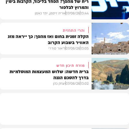
ריח של מהפך? הפחד בליכוד, הקרבות בימין
והמרוץ לבלפור
13:44
07/08/26
אריה זיסמן, יתד נאמן
והרי התחזית
הקלה זמנית בחום ואז מהפך: כך ייראה מזג
האוויר בשבוע הקרוב
פוליטי
13:05
07/08/26
ליאור סודרי
מזרח תיכון חדש
ברית חדשה: שלוש המעצמות המוסלמיות
בדרך להסכם הגנה
מזג האוויר
13:02
07/08/26
יצחק כהן
בעולם