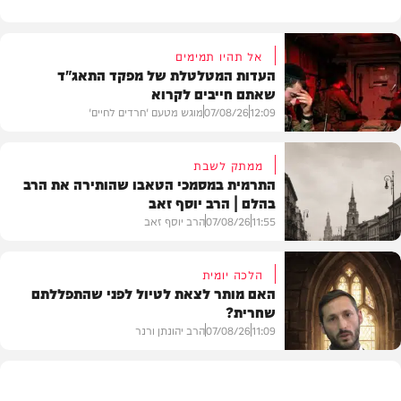
אל תהיו תמימים
העדות המטלטלת של מפקד התאג"ד
שאתם חייבים לקרוא
12:09
07/08/26
מוגש מטעם 'חרדים לחיים'
ממתק לשבת
התרמית במסמכי הטאבו שהותירה את הרב
בהלם | הרב יוסף זאב
דעות
11:55
07/08/26
הרב יוסף זאב
הלכה יומית
האם מותר לצאת לטיול לפני שהתפללתם
שחרית?
בית המדרש
11:09
07/08/26
הרב יהונתן ורנר