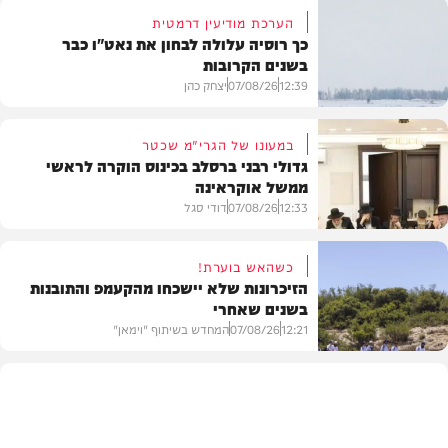
הערכת מודיעין דרמטית
כך רוסיה עלולה לבחון את נאט"ו כבר
בשנים הקרובות
12:39
07/08/26
יצחק כהן
במעונו של הגרי"מ שכטר
גדולי רבני ברסלב בכינוס הוקרה לראשי
ממשל אוקראינה
בעולם
12:33
07/08/26
דודי סגל
כשהאש בוערת!
הזיכרונות שלא יישכחו מהקעמפ והתובנות
בשנים שאחרי
חרדים
12:21
07/08/26
המחדש בשיתוף "וימאן"
וידאו