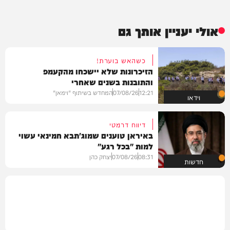
אולי יעניין אותך גם
כשהאש בוערת!
הזיכרונות שלא יישכחו מהקעמפ
והתובנות בשנים שאחרי
12:21
07/08/26
המחדש בשיתוף "וימאן"
וידאו
דיווח דרמטי
באיראן טוענים שמוג'תבא חמינאי עשוי
למות "בכל רגע"
08:31
07/08/26
יצחק כהן
חדשות