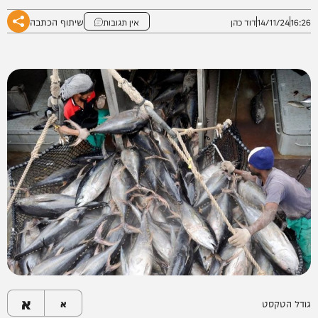
שיתוף הכתבה
16:26
14/11/24
דוד כהן
אין תגובות
א
גודל הטקסט
א