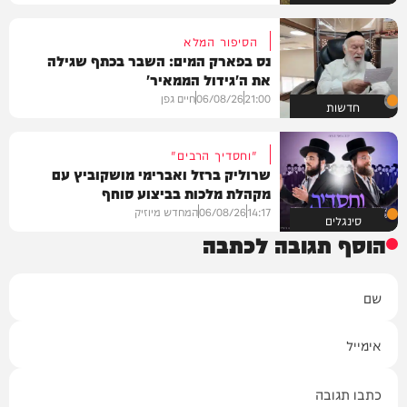
הסיפור המלא
נס בפארק המים: השבר בכתף שגילה
את ה'גידול הממאיר'
21:00
06/08/26
חיים גפן
חדשות
"וחסדיך הרבים"
שרוליק ברזל ואברימי מושקוביץ עם
מקהלת מלכות בביצוע סוחף
14:17
06/08/26
המחדש מיוזיק
סינגלים
הוסף תגובה לכתבה
שם
אימייל
תגובה