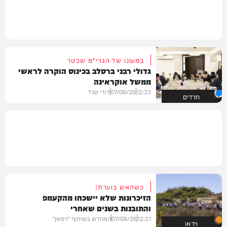
במעונו של הגרי"מ שכטר
גדולי רבני ברסלב בכינוס הוקרה לראשי
ממשל אוקראינה
12:33
07/08/26
דודי סגל
חרדים
כשהאש בוערת!
הזיכרונות שלא יישכחו מהקעמפ
והתובנות בשנים שאחרי
12:21
07/08/26
המחדש בשיתוף "וימאן"
וידאו