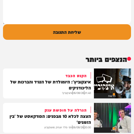
שליחת התגובה
הנצפים ביותר
הקנס הכבד
איצקוביץ': היומולדת של הנגיד והברכות של
הליכודניקים
איצקוביץ'
06/08/26
21:40
חדשות
הגרלה על חופשת ענק
הצצה לכלא 10 מבפנים: הפודקאסט של 'בין
הזמנים'
יוסי פלד ויצחק מושקוביץ
06/08/26
20:00
VOD