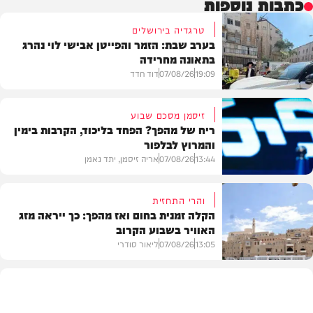
כתבות נוספות
טרגדיה בירושלים
בערב שבת: הזמר והפייטן אבישי לוי נהרג
בתאונה מחרידה
19:09
07/08/26
דוד חדד
זיסמן מסכם שבוע
ריח של מהפך? הפחד בליכוד, הקרבות בימין
והמרוץ לבלפור
בארץ
13:44
07/08/26
אריה זיסמן, יתד נאמן
והרי התחזית
הקלה זמנית בחום ואז מהפך: כך ייראה מזג
האוויר בשבוע הקרוב
פוליטי
13:05
07/08/26
ליאור סודרי