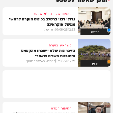
במעונו של הגרי"מ שכטר
גדולי רבני ברסלב בכינוס הוקרה לראשי
ממשל אוקראינה
12:33
07/08/26
דודי סגל
חרדים
כשהאש בוערת!
הזיכרונות שלא יישכחו מהקעמפ
והתובנות בשנים שאחרי
12:21
07/08/26
המחדש בשיתוף "וימאן"
וידאו
הסיפור המלא