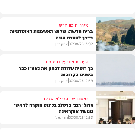
מזג האוויר
מזרח תיכון חדש
ברית חדשה: שלוש המעצמות המוסלמיות
בדרך להסכם הגנה
13:02
07/08/26
יצחק כהן
הערכת מודיעין דרמטית
כך רוסיה עלולה לבחון את נאט"ו כבר
בשנים הקרובות
בעולם
12:39
07/08/26
יצחק כהן
במעונו של הגרי"מ שכטר
גדולי רבני ברסלב בכינוס הוקרה לראשי
ממשל אוקראינה
בעולם
12:33
07/08/26
דודי סגל