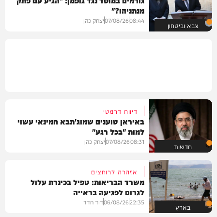
גורמים במוסד נגד גופמן: "הגיע עם פתק
מנתניהו?"
08:44
07/08/26
יצחק כהן
צבא וביטחון
דיווח דרמטי
באיראן טוענים שמוג'תבא חמינאי עשוי
למות "בכל רגע"
08:31
07/08/26
יצחק כהן
חדשות
אזהרה לרוחצים
משרד הבריאות: טפיל בכינרת עלול
לגרום לפגיעה בראייה
22:35
06/08/26
דוד חדד
בארץ