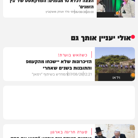
הצצה לכלא 10 מבפנים: הפודקאסט של 'בין
הזמנים'
יוסי פלד ויצחק מושקוביץ
06/08/26
20:00
VOD
אולי יעניין אותך גם
כשהאש בוערת!
הזיכרונות שלא יישכחו מהקעמפ
והתובנות בשנים שאחרי
12:21
07/08/26
המחדש בשיתוף "וימאן"
וידאו
סערה חריגה בארגון