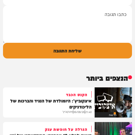
תגובה
שליחת התגובה
הנצפים ביותר
הקנס הכבד
איצקוביץ': היומולדת של הנגיד והברכות של
הליכודניקים
איצקוביץ'
06/08/26
21:40
חדשות
הגרלה על חופשת ענק