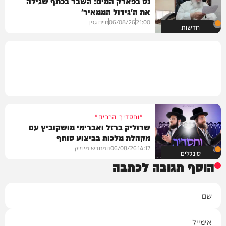
נס בפארק המים: השבר בכתף שגילה
את ה'גידול הממאיר'
21:00
06/08/26
חיים גפן
חדשות
"וחסדיך הרבים"
שרוליק ברזל ואברימי מושקוביץ עם
מקהלת מלכות בביצוע סוחף
14:17
06/08/26
המחדש מיוזיק
סינגלים
הוסף תגובה לכתבה
שם
אימייל