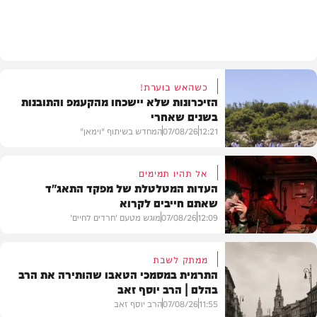
חרדים
כשהאש בוערת!
הזיכרונות שלא יישכחו מהקעמפ והתובנות
בשנים שאחרי
12:21
07/08/26
המחדש בשיתוף "וימאן"
אל תהיו תמימים
העדות המטלטלת של מפקד התאג"ד
שאתם חייבים לקרוא
וידאו
12:09
07/08/26
מוגש מטעם 'חרדים לחיים'
ממתק לשבת
התרמית במסמכי הטאבו שהותירה את הרב
בהלם | הרב יוסף זאב
דעות
11:55
07/08/26
הרב יוסף זאב