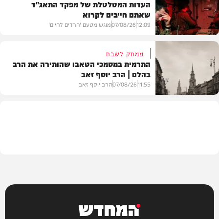
העדות המטלטלת של מפקד התאג"ד
שאתם חייבים לקרוא
וידאו
12:09
07/08/26
מוגש מטעם 'חרדים לחיים'
ממתק לשבת
התרמית במסמכי הטאבו שהותירה את הרב
בהלם | הרב יוסף זאב
דעות
11:55
07/08/26
הרב יוסף זאב
בית המדרש
המחדש