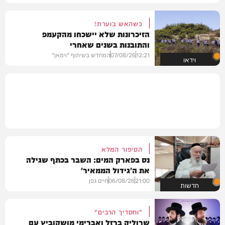
כשהאש בוערת!
הזיכרונות שלא יישכחו מהקעמפ
והתובנות בשנים שאחרי
12:21
07/08/26
המחדש בשיתוף "וימאן"
וידאו
הסיפור המלא
נס בפארק המים: השבר בכתף שגילה
את ה'גידול הממאיר'
21:00
06/08/26
חיים גפן
חדשות
"וחסדיך הרבים"
שרוליק ברזל ואברימי מושקוביץ עם