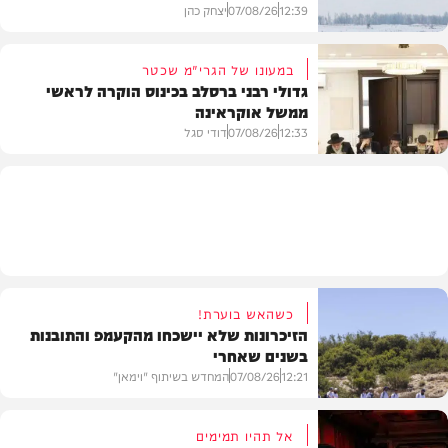
12:39
07/08/26
יצחק כהן
במעונו של הגרי"מ שכטר
גדולי רבני ברסלב בכינוס הוקרה לראשי
ממשל אוקראינה
בעולם
12:33
07/08/26
דודי סגל
חרדים
כשהאש בוערת!
הזיכרונות שלא יישכחו מהקעמפ והתובנות
בשנים שאחרי
12:21
07/08/26
המחדש בשיתוף "וימאן"
אל תהיו תמימים