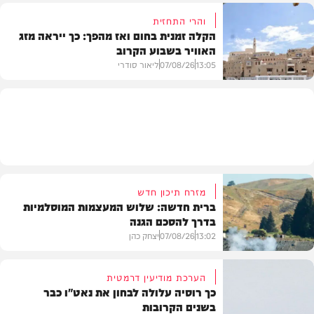
והרי התחזית
הקלה זמנית בחום ואז מהפך: כך ייראה מזג
האוויר בשבוע הקרוב
פוליטי
13:05
07/08/26
ליאור סודרי
מזג האוויר
מזרח תיכון חדש
ברית חדשה: שלוש המעצמות המוסלמיות
בדרך להסכם הגנה
13:02
07/08/26
יצחק כהן
הערכת מודיעין דרמטית
כך רוסיה עלולה לבחון את נאט"ו כבר
בשנים הקרובות
בעולם