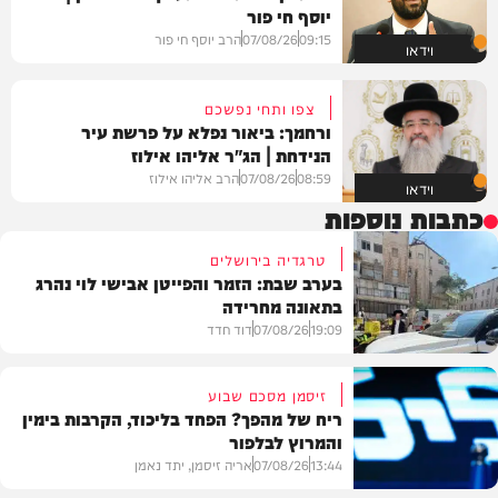
יוסף חי פור
09:15
07/08/26
הרב יוסף חי פור
וידאו
צפו ותחי נפשכם
ורחמך: ביאור נפלא על פרשת עיר
הנידחת | הג"ר אליהו אילוז
08:59
07/08/26
הרב אליהו אילוז
וידאו
כתבות נוספות
טרגדיה בירושלים
בערב שבת: הזמר והפייטן אבישי לוי נהרג
בתאונה מחרידה
19:09
07/08/26
דוד חדד
זיסמן מסכם שבוע
ריח של מהפך? הפחד בליכוד, הקרבות בימין
והמרוץ לבלפור
בארץ
13:44
07/08/26
אריה זיסמן, יתד נאמן