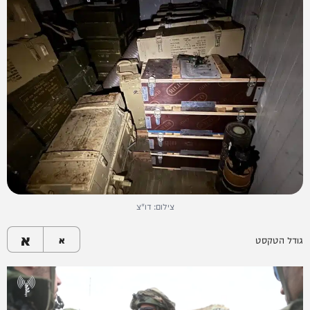
צילום: דו"צ
א
גודל הטקסט
א