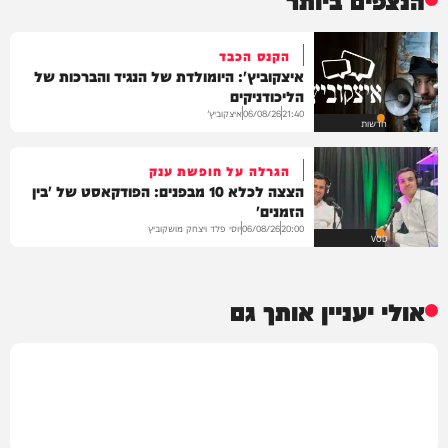
הקנס הכבד
איצקוביץ': היומולדת של הנגיד והברכות של
הליכודניקים
איצקוביץ'
06/08/26
21:40
חדשות
הגרלה על חופשת ענק
הצצה לכלא 10 מבפנים: הפודקאסט של 'בין
הזמנים'
יוסי פלד ויצחק מושקוביץ
06/08/26
20:00
VOD
אולי יעניין אותך גם