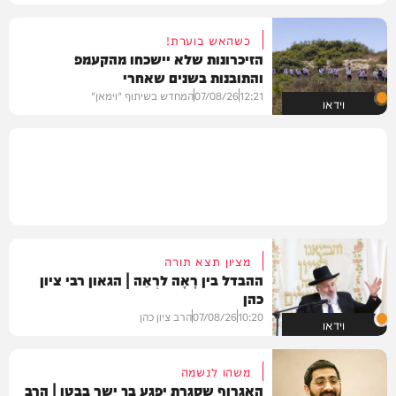
כשהאש בוערת!
הזיכרונות שלא יישכחו מהקעמפ
והתובנות בשנים שאחרי
12:21
07/08/26
המחדש בשיתוף "וימאן"
וידאו
מציון תצא תורה
ההבדל בין רָאָה לרְאֵה | הגאון רבי ציון
כהן
10:20
07/08/26
הרב ציון כהן
וידאו
משהו לנשמה
האגרוף שסגרת יפגע בך ישר בבטן | הרב