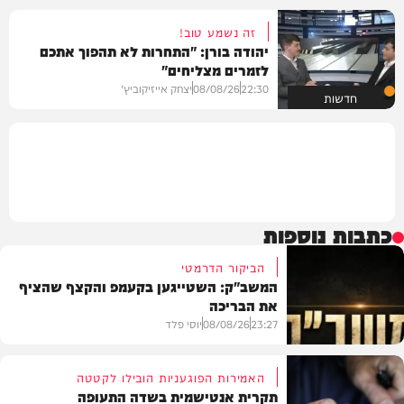
זה נשמע טוב!
יהודה בורן: "התחרות לא תהפוך אתכם
לזמרים מצליחים"
22:30
08/08/26
יצחק אייזיקוביץ'
חדשות
כתבות נוספות
הביקור הדרמטי
המשב"ק: השטייגען בקעמפ והקצף שהציף
את הבריכה
23:27
08/08/26
יוסי פלד
האמירות הפוגעניות הובילו לקטטה
תקרית אנטישמית בשדה התעופה