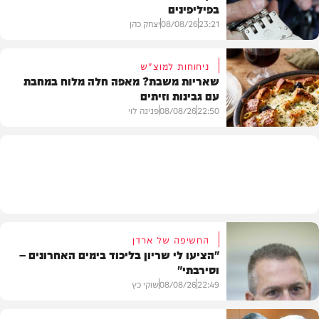
בפיליפינים
המשב"ק
23:21
08/08/26
יצחק כהן
ניחוחות למוצ"ש
שאריות משבת? מאפה חלה מלוח במחבת
עם גבינות וזיתים
חדשות
22:50
08/08/26
פנינה לוי
מתכונים
החשיפה של ארדן
"הציעו לי שריון בליכוד בימים האחרונים –
וסירבתי"
22:49
08/08/26
שוקי כץ