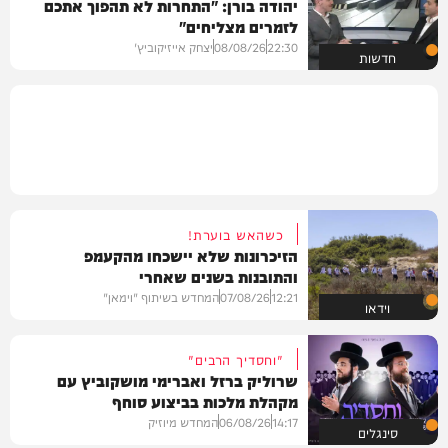
יהודה בורן: "התחרות לא תהפוך אתכם
לזמרים מצליחים"
22:30
08/08/26
יצחק אייזיקוביץ'
חדשות
כשהאש בוערת!
הזיכרונות שלא יישכחו מהקעמפ
והתובנות בשנים שאחרי
12:21
07/08/26
המחדש בשיתוף "וימאן"
וידאו
"וחסדיך הרבים"
שרוליק ברזל ואברימי מושקוביץ עם
מקהלת מלכות בביצוע סוחף
14:17
06/08/26
המחדש מיוזיק
סינגלים