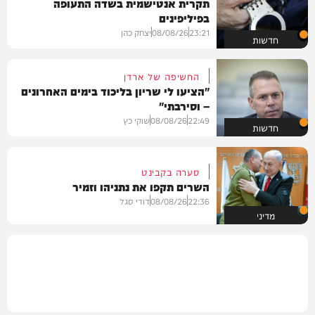
תקרית אנטישמית בשדה התעופה
בפיליפינים
23:21
08/08/26
יצחק כהן
חדשות
החשיפה של ארדן
"הציעו לי שריון בליכוד בימים האחרונים
– וסירבתי"
22:49
08/08/26
שוקי כץ
חדשות
סערה בקבינט
השרים תקפו את נתניהו וזמיר
22:36
08/08/26
דודי סגל
מדיני