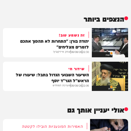
הנצפים ביותר
זה נשמע טוב!
יהודה בורן: "התחרות לא תהפוך אתכם
לזמרים מצליחים"
יצחק אייזיקוביץ'
08/08/26
22:30
חדשות
שידור חי
השיעור השבועי הגדול בתבל: שיעורו של
הראש"ל הגר"ד יוסף
מערכת המחדש
08/08/26
22:06
וידאו
אולי יעניין אותך גם
האמירות הפוגעניות הובילו לקטטה