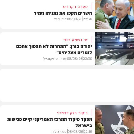
סערה בקבינט
השרים תקפו את נתניהו וזמיר
חדשות
22:36
08/08/26
דודי סגל
זה נשמע טוב!
יהודה בורן: "התחרות לא תהפוך אתכם
לזמרים מצליחים"
מדיני
22:30
08/08/26
יצחק אייזיקוביץ'
חדשות
ביקור בזק דרמטי
מפקד פיקוד המרכז האמריקני קיים פגישות
בישראל
22:16
08/08/26
יענקי גולדן