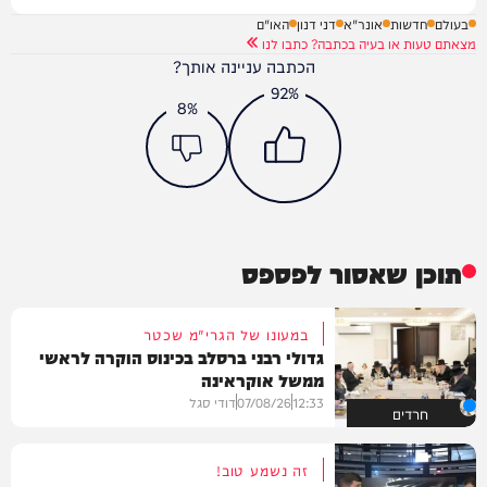
בעולם
חדשות
אונר"א
דני דנון
האו"ם
מצאתם טעות או בעיה בכתבה? כתבו לנו
הכתבה עניינה אותך?
92%
8%
תוכן שאסור לפספס
במעונו של הגרי"מ שכטר
גדולי רבני ברסלב בכינוס הוקרה לראשי
ממשל אוקראינה
12:33
07/08/26
דודי סגל
חרדים
זה נשמע טוב!