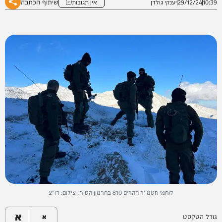
שיתוף הכתבה
10:39
29/12/24
יענקי גולדן
אין תגובות
לוחמי חטמ''ר ההרים 810 בחרמון הסורי. צילום: דו"צ
א
גודל הטקסט
א