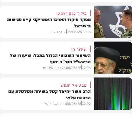
ביקור בזק דרמטי
מפקד פיקוד המרכז האמריקני קיים פגישות
בישראל
22:16
08/08/26
יענקי גולדן
שידור חי
השיעור השבועי הגדול בתבל: שיעורו של
הראש"ל הגר"ד יוסף
חדשות
22:06
08/08/26
מערכת המחדש
מבט אל הנפש
הרב אשר יחיאל קסל בשיחה מטלטלת עם
הרב נח פלאי
וידאו
22:02
08/08/26
הרב אשר קסל