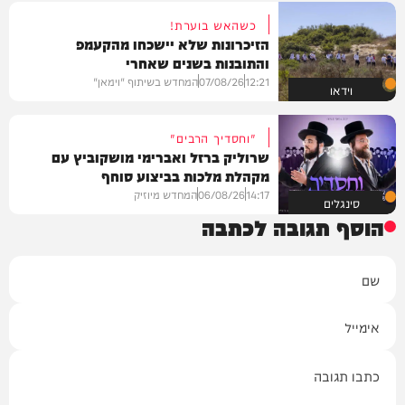
כשהאש בוערת!
הזיכרונות שלא יישכחו מהקעמפ
והתובנות בשנים שאחרי
12:21
07/08/26
המחדש בשיתוף "וימאן"
וידאו
"וחסדיך הרבים"
שרוליק ברזל ואברימי מושקוביץ עם
מקהלת מלכות בביצוע סוחף
14:17
06/08/26
המחדש מיוזיק
סינגלים
הוסף תגובה לכתבה
שם
אימייל
תגובה