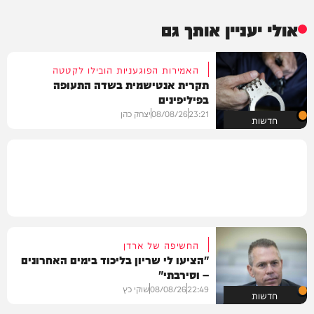
אולי יעניין אותך גם
האמירות הפוגעניות הובילו לקטטה
תקרית אנטישמית בשדה התעופה
בפיליפינים
23:21
08/08/26
יצחק כהן
חדשות
החשיפה של ארדן
"הציעו לי שריון בליכוד בימים האחרונים
– וסירבתי"
22:49
08/08/26
שוקי כץ
חדשות