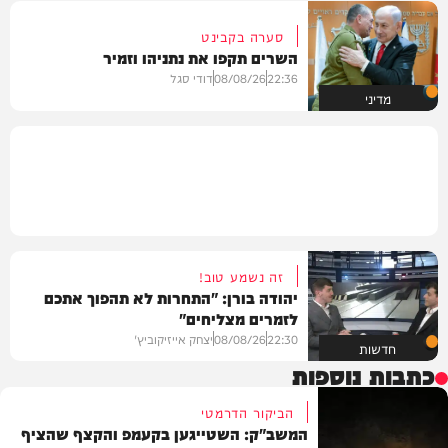
סערה בקבינט
השרים תקפו את נתניהו וזמיר
22:36
08/08/26
דודי סגל
מדיני
זה נשמע טוב!
יהודה בורן: "התחרות לא תהפוך אתכם
לזמרים מצליחים"
22:30
08/08/26
יצחק אייזיקוביץ'
חדשות
כתבות נוספות
הביקור הדרמטי
המשב"ק: השטייגען בקעמפ והקצף שהציף