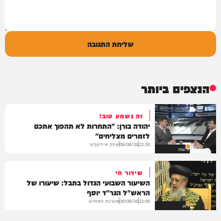
שליחת התגובה
הנצפים ביותר
זה נשמע טוב!
יהודה בורן: "התחרות לא תהפוך אתכם
לזמרים מצליחים"
יצחק אייזיקוביץ'
08/08/26
22:30
חדשות
שידור חי
השיעור השבועי הגדול בתבל: שיעורו של
הראש"ל הגר"ד יוסף
מערכת המחדש
08/08/26
22:06
וידאו