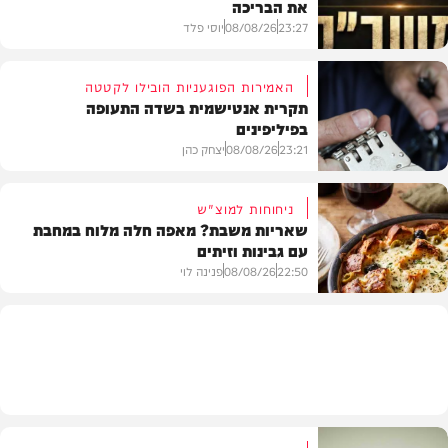
את הבריכה
23:27
08/08/26
יוסי פלד
האמירות הפוגעניות הובילו לקטטה
תקרית אנטישמית בשדה התעופה
בפיליפינים
המשב"ק
23:21
08/08/26
יצחק כהן
ניחוחות למוצ"ש
שאריות משבת? מאפה חלה מלוח במחבת
עם גבינות וזיתים
חדשות
22:50
08/08/26
פנינה לוי
מתכונים