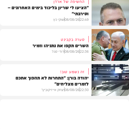
החשיפה של ארדן
"הציעו לי שריון בליכוד בימים האחרונים –
וסירבתי"
22:49
08/08/26
שוקי כץ
סערה בקבינט
השרים תקפו את נתניהו וזמיר
חדשות
22:36
08/08/26
דודי סגל
זה נשמע טוב!
יהודה בורן: "התחרות לא תהפוך אתכם
לזמרים מצליחים"
מדיני
22:30
08/08/26
יצחק אייזיקוביץ'
חדשות