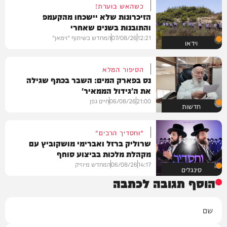
כשהאש בוערת!
הזיכרונות שלא יישכחו מהקעמפ
והתובנות בשנים שאחרי
12:21
07/08/26
המחדש בשיתוף "וימאן"
וידאו
הסיפור המלא
נס בפארק המים: השבר בכתף שגילה
את ה'גידול הממאיר'
21:00
06/08/26
חיים גפן
חדשות
"וחסדיך הרבים"
שרוליק ברזל ואברימי מושקוביץ עם
מקהלת מלכות בביצוע סוחף
14:17
06/08/26
המחדש מיוזיק
סינגלים
הוסף תגובה לכתבה
שם