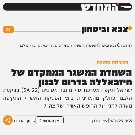
המחדש
0%
צבא וביטחון
דף הבית
צבא וביטחון
השמדת המשגר המתקדם של חיזבאללה בדרום לבנון
הפעילות נחשפת
השמדת המשגר המתקדם של
חיזבאללה בדרום לבנון
ישראל תקפה מערכת טילים נגד מטוסים (SA-22) בבקעת
הלבנון כחלק מהמדיניות בימי הפסקת האש • התקיפה
נועדה להגין על החופש האווירי של צה"ל
שיתוף הכתבה
21:35
01/01/25
יענקי גולדן
אין תגובות