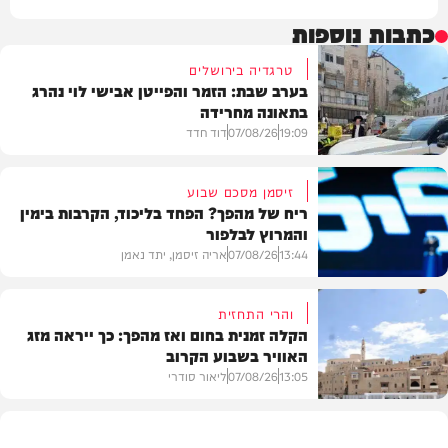
כתבות נוספות
טרגדיה בירושלים
בערב שבת: הזמר והפייטן אבישי לוי נהרג
בתאונה מחרידה
19:09
07/08/26
דוד חדד
זיסמן מסכם שבוע
ריח של מהפך? הפחד בליכוד, הקרבות בימין
והמרוץ לבלפור
בארץ
13:44
07/08/26
אריה זיסמן, יתד נאמן
והרי התחזית
הקלה זמנית בחום ואז מהפך: כך ייראה מזג
האוויר בשבוע הקרוב
פוליטי
13:05
07/08/26
ליאור סודרי