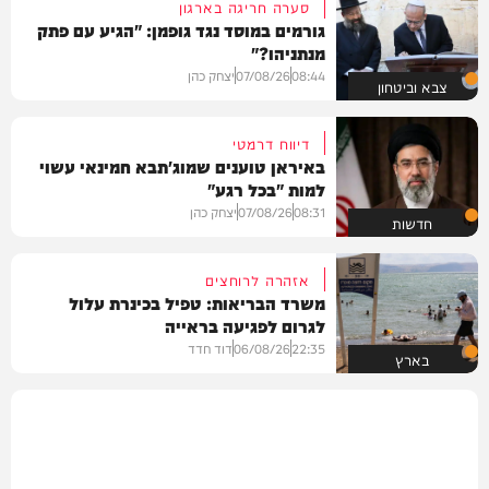
סערה חריגה בארגון
גורמים במוסד נגד גופמן: "הגיע עם פתק
מנתניהו?"
08:44
07/08/26
יצחק כהן
צבא וביטחון
דיווח דרמטי
באיראן טוענים שמוג'תבא חמינאי עשוי
למות "בכל רגע"
08:31
07/08/26
יצחק כהן
חדשות
אזהרה לרוחצים
משרד הבריאות: טפיל בכינרת עלול
לגרום לפגיעה בראייה
22:35
06/08/26
דוד חדד
בארץ