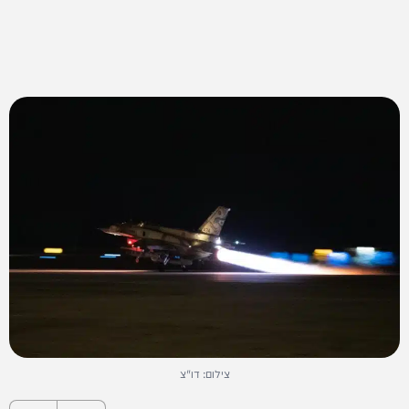
צילום: דו"צ