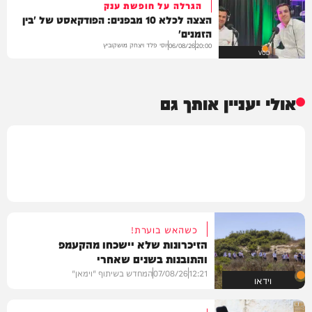
הגרלה על חופשת ענק
הצצה לכלא 10 מבפנים: הפודקאסט של 'בין
הזמנים'
יוסי פלד ויצחק מושקוביץ
06/08/26
20:00
VOD
אולי יעניין אותך גם
כשהאש בוערת!
הזיכרונות שלא יישכחו מהקעמפ
והתובנות בשנים שאחרי
12:21
07/08/26
המחדש בשיתוף "וימאן"
וידאו