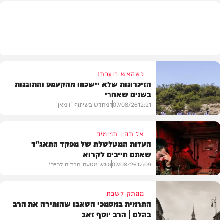
חרדים
כשהאש בוערת!
הזיכרונות שלא יישכחו מהקעמפ והתובנות
בשנים שאחרי
12:21
07/08/26
המחדש בשיתוף "וימאן"
אל תהיו תמימים
העדות המטלטלת של מפקד התאג"ד
שאתם חייבים לקרוא
וידאו
12:09
07/08/26
מוגש מטעם 'חרדים לחיים'
ממתק לשבת
התרמית במסמכי הטאבו שהותירה את הרב
בהלם | הרב יוסף זאב
דעות