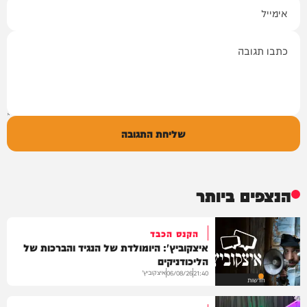
אימייל
תגובה
שליחת התגובה
הנצפים ביותר
הקנס הכבד
איצקוביץ': היומולדת של הנגיד והברכות של
הליכודניקים
איצקוביץ'
06/08/26
21:40
חדשות