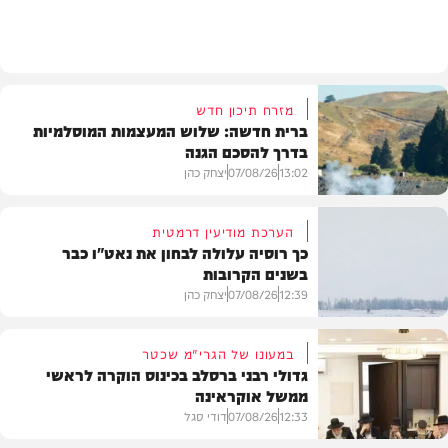
מזג האוויר
מזרח תיכון חדש
ברית חדשה: שלוש המעצמות המוסלמיות
בדרך להסכם הגנה
13:02
07/08/26
יצחק כהן
הערכת מודיעין דרמטית
כך רוסיה עלולה לבחון את נאט"ו כבר
בשנים הקרובות
בעולם
12:39
07/08/26
יצחק כהן
במעונו של הגרי"מ שכטר
גדולי רבני ברסלב בכינוס הוקרה לראשי
ממשל אוקראינה
בעולם
12:33
07/08/26
דודי סגל