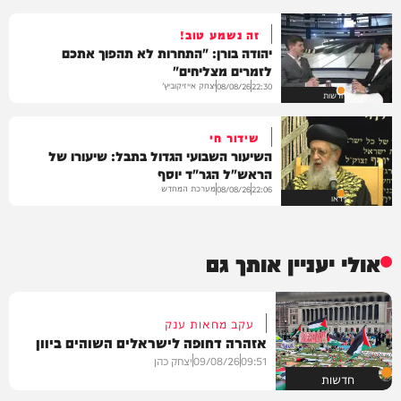
זה נשמע טוב!
יהודה בורן: "התחרות לא תהפוך אתכם
לזמרים מצליחים"
יצחק אייזיקוביץ'
08/08/26
22:30
חדשות
שידור חי
השיעור השבועי הגדול בתבל: שיעורו של
הראש"ל הגר"ד יוסף
מערכת המחדש
08/08/26
22:06
וידאו
אולי יעניין אותך גם
עקב מחאות ענק
אזהרה דחופה לישראלים השוהים ביוון
09:51
09/08/26
יצחק כהן
חדשות