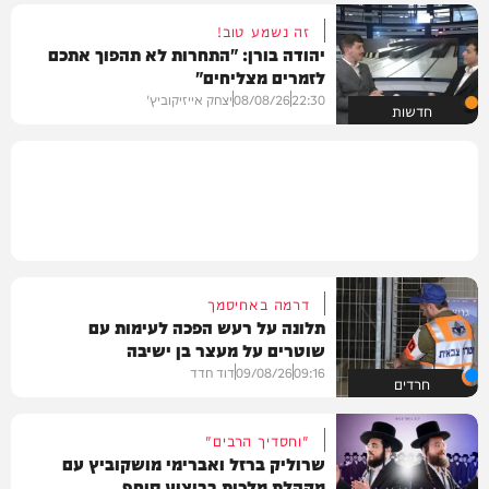
זה נשמע טוב!
יהודה בורן: "התחרות לא תהפוך אתכם
לזמרים מצליחים"
22:30
08/08/26
יצחק אייזיקוביץ'
חדשות
דרמה באחיסמך
תלונה על רעש הפכה לעימות עם
שוטרים על מעצר בן ישיבה
09:16
09/08/26
דוד חדד
חרדים
"וחסדיך הרבים"
שרוליק ברזל ואברימי מושקוביץ עם
מקהלת מלכות בביצוע סוחף