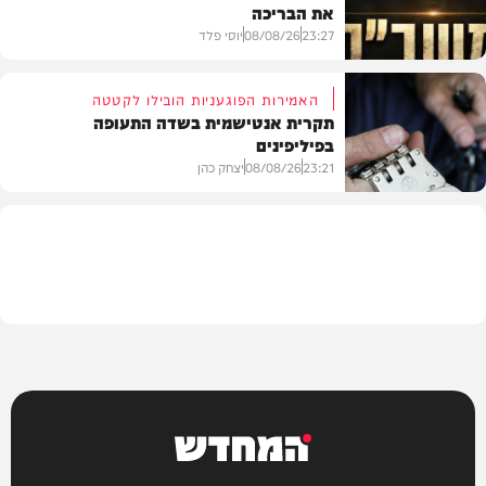
את הבריכה
בית המדרש
23:27
08/08/26
יוסי פלד
האמירות הפוגעניות הובילו לקטטה
תקרית אנטישמית בשדה התעופה
בפיליפינים
המשב"ק
23:21
08/08/26
יצחק כהן
חדשות
המחדש