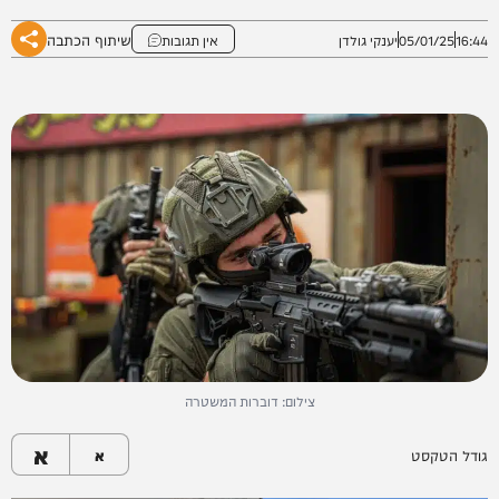
שיתוף הכתבה
16:44
05/01/25
יענקי גולדן
אין תגובות
צילום: דוברות המשטרה
א
גודל הטקסט
א