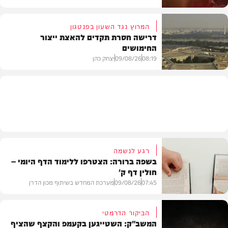
המרוץ נגד השעון בפנטגון
דרישה חסרת תקדים להאצת ייצור
החימושים
חדשות
08:19
09/08/26
יצחק כהן
חדשות
רגע לנשמה
בשפה ברורה: הצטרפו ללימוד הדף היומי –
חולין דף ק'
07:45
09/08/26
מערכת המחדש בשיתוף מכון הדרן
הביקור הדרמטי
המשב"ק: השטייגען בקעמפ והקצף שהציף