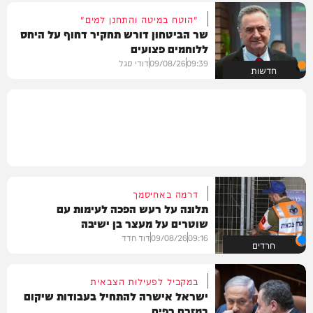
"הוטח במיטה והתחנן למים"
שר הביטחון דורש תחקיר דחוף על היחס
ללוחמים פצועים
09:39
09/08/26
דודי סגל
חדשות
דרמה באחיסמך
תלונה על רעש הפכה לעימות עם
שוטרים על מעצר בן ישיבה
09:16
09/08/26
דוד חדד
חרדים
במקביל לפעילות הצבאית
ישראל אישרה להתחיל בעבודות שיקום
במזרח רפיח