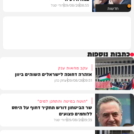
08:55
09/08/26
דודי סגל
חדשות
כתבות נוספות
עקב מחאות ענק
אזהרה דחופה לישראלים השוהים ביוון
09:51
09/08/26
יצחק כהן
"הוטח במיטה והתחנן למים"
שר הביטחון דורש תחקיר דחוף על היחס
ללוחמים פצועים
חדשות
09:39
09/08/26
דודי סגל