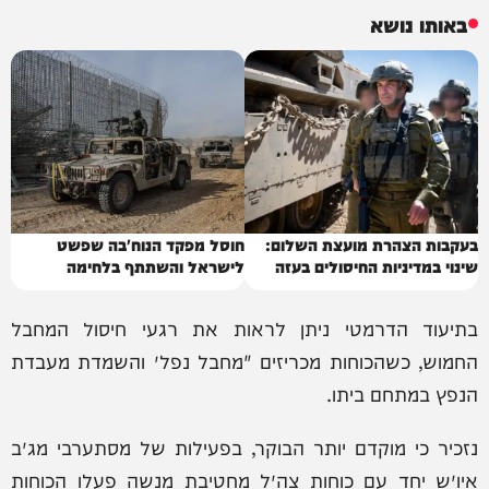
באותו נושא
בעקבות הצהרת מועצת השלום:
חוסל מפקד הנוח'בה שפשט
שינוי במדיניות החיסולים בעזה
לישראל והשתתף בלחימה
בתיעוד הדרמטי ניתן לראות את רגעי חיסול המחבל
החמוש, כשהכוחות מכריזים "מחבל נפל״ והשמדת מעבדת
הנפץ במתחם ביתו.
נזכיר כי מוקדם יותר הבוקר, בפעילות של מסתערבי מג״ב
איו״ש יחד עם כוחות צה״ל מחטיבת מנשה פעלו הכוחות