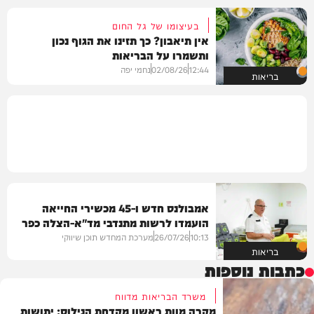
בעיצומו של גל החום
אין תיאבון? כך תזינו את הגוף נכון
ותשמרו על הבריאות
12:44
02/08/26
נחמי יפה
בריאות
אמבולנס חדש ו-45 מכשירי החייאה
הועמדו לרשות מתנדבי מד"א-הצלה כפר
חב"ד והמושבים
10:13
26/07/26
מערכת המחדש תוכן שיווקי
בריאות
כתבות נוספות
משרד הבריאות מדווח
מקרה מוות ראשון מקדחת הנילוס: יתושות