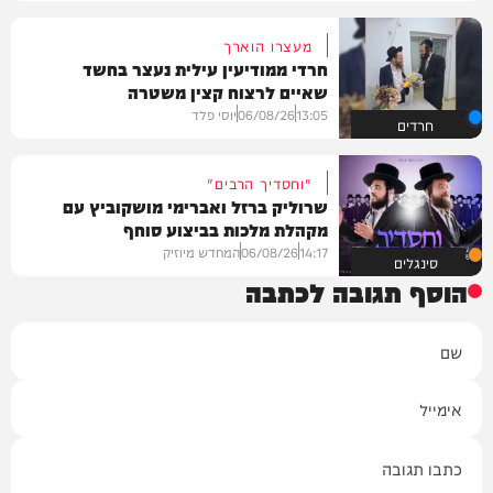
מעצרו הוארך
חרדי ממודיעין עילית נעצר בחשד
שאיים לרצוח קצין משטרה
13:05
06/08/26
יוסי פלד
חרדים
"וחסדיך הרבים"
שרוליק ברזל ואברימי מושקוביץ עם
מקהלת מלכות בביצוע סוחף
14:17
06/08/26
המחדש מיוזיק
סינגלים
הוסף תגובה לכתבה
שם
אימייל
תגובה