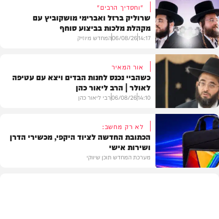
"וחסדיך הרבים"
שרוליק ברזל ואברימי מושקוביץ עם
מקהלת מלכות בביצוע סוחף
14:17
06/08/26
המחדש מיוזיק
אור המאיר
כשהביי נכנס לחנות הבדים ויצא עם עטיפה
לאולר | הרב ליאור כהן
סינגלים
14:10
06/08/26
רבי ליאור כהן
לא רק מחשב:
הכתובת החדשה לציוד היקפי, מכשירי הדרן
ושירות אישי
וידאו
מערכת המחדש תוכן שיווקי
תוכן שיווקי