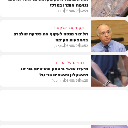
נגועות אותרו במרכז
14:59
06/08/26
דוד חדד
הקרב על אלקטור
הליכוד מנסה לעקוף את פסיקת סולברג
באמצעות חקיקה
בריאות
14:52
06/08/26
שוקי כץ
נתניהו על הכוונת
תיעדו אנשי ביטחון ובסיסים: בני זוג
מאשקלון נאשמים בריגול
פוליטי
14:28
06/08/26
דודי סגל
משפט