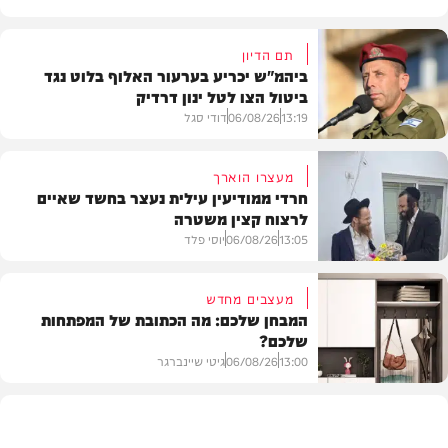
תם הדיון
ביהמ"ש יכריע בערעור האלוף בלוט נגד
ביטול הצו לטל ינון דרדיק
13:19
06/08/26
דודי סגל
מעצרו הוארך
חרדי ממודיעין עילית נעצר בחשד שאיים
לרצוח קצין משטרה
משפט
13:05
06/08/26
יוסי פלד
מעצבים מחדש
המבחן שלכם: מה הכתובת של המפתחות
שלכם?
חרדים
13:00
06/08/26
גיטי שיינברגר