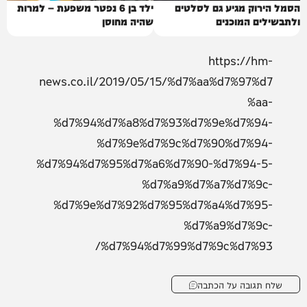
הסמל הירוק מגיע גם לסלטים
ילד בן 6 נפטר משפעת – למרות
ולתבשילים המוכנים
שהיה מחוסן
https://hm-
news.co.il/2019/05/15/%d7%aa%d7%97%d7
%aa-
%d7%94%d7%a8%d7%93%d7%9e%d7%94-
%d7%9e%d7%9c%d7%90%d7%94-
%d7%94%d7%95%d7%a6%d7%90-%d7%94-5-
%d7%a9%d7%a7%d7%9c-
%d7%9e%d7%92%d7%95%d7%a4%d7%95-
%d7%a9%d7%9c-
%d7%94%d7%99%d7%9c%d7%93/
שלח תגובה על הכתבה