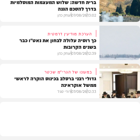
ברית חדשה: שלוש המעצמות המוסלמיות
בדרך להסכם הגנה
13:02
07/08/26
יצחק כהן
הערכת מודיעין דרמטית
כך רוסיה עלולה לבחון את נאט"ו כבר
בשנים הקרובות
בעולם
12:39
07/08/26
יצחק כהן
במעונו של הגרי"מ שכטר
גדולי רבני ברסלב בכינוס הוקרה לראשי
ממשל אוקראינה
בעולם
12:33
07/08/26
דודי סגל
חרדים