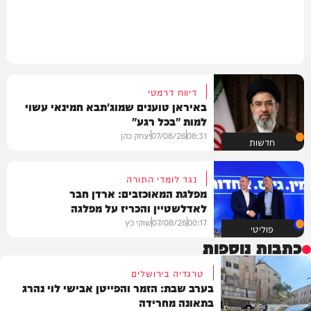
דיווח דרמטי
באיראן טוענים שמוג'תבא חמינאי עשוי
למות "בכל רגע"
08:31
07/08/26
יצחק כהן
חדשות
נגד לומדי התורה
מפלגת המאוכזבים: ארדן חבר
לאדלשטיין והכריז על מפלגה
00:17
07/08/26
שוקי כץ
פוליטי
כתבות נוספות
טרגדיה בירושלים
בערב שבת: הזמר והפייטן אבישי לוי נהרג
בתאונה מחרידה