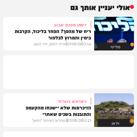
אולי יעניין אותך גם
זיסמן מסכם שבוע
ריח של מהפך? הפחד בליכוד, הקרבות
בימין והמרוץ לבלפור
13:44
07/08/26
אריה זיסמן, יתד נאמן
פוליטי
כשהאש בוערת!
הזיכרונות שלא יישכחו מהקעמפ
והתובנות בשנים שאחרי
12:21
07/08/26
המחדש בשיתוף "וימאן"
וידאו