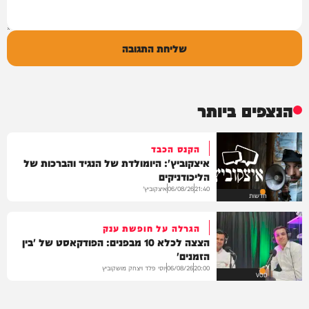
שליחת התגובה
הנצפים ביותר
הקנס הכבד
איצקוביץ': היומולדת של הנגיד והברכות של
הליכודניקים
איצקוביץ'
06/08/26
21:40
חדשות
הגרלה על חופשת ענק
הצצה לכלא 10 מבפנים: הפודקאסט של 'בין
הזמנים'
יוסי פלד ויצחק מושקוביץ
06/08/26
20:00
VOD