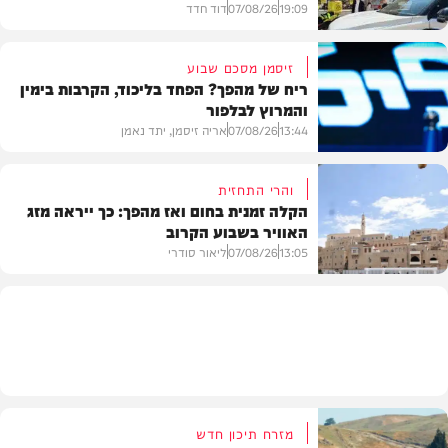
19:09
07/08/26
דוד חדד
זיסמן מסכם שבוע
ריח של מהפך? הפחד בליכוד, הקרבות בימין
והמרוץ לבלפור
בארץ
13:44
07/08/26
אריה זיסמן, יתד נאמן
והרי התחזית
הקלה זמנית בחום ואז מהפך: כך ייראה מזג
האוויר בשבוע הקרוב
פוליטי
13:05
07/08/26
ליאור סודרי
מזג האוויר
מזרח תיכון חדש