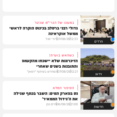
במעונו של הגרי"מ שכטר
גדולי רבני ברסלב בכינוס הוקרה לראשי
ממשל אוקראינה
12:33
07/08/26
דודי סגל
חרדים
כשהאש בוערת!
הזיכרונות שלא יישכחו מהקעמפ
והתובנות בשנים שאחרי
12:21
07/08/26
המחדש בשיתוף "וימאן"
וידאו
הסיפור המלא
נס בפארק המים: השבר בכתף שגילה
את ה'גידול הממאיר'
21:00
06/08/26
חיים גפן
חדשות