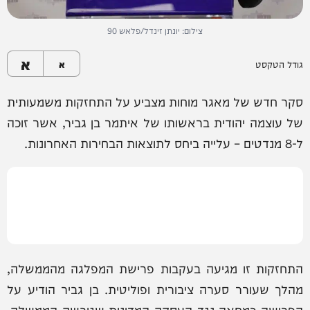
צילום: יונתן זינדל/פלאש 90
א
גודל הטקסט
א
סקר חדש של מאגר מוחות מצביע על התחזקות משמעותית
של עוצמה יהודית בראשותו של איתמר בן גביר, אשר זוכה
ל-8 מנדטים – עלייה ביחס לתוצאות הבחירות האחרונות.
התחזקות זו מגיעה בעקבות פרישת המפלגה מהממשלה,
מהלך שעורר סערה ציבורית ופוליטית. בן גביר הודיע על
הפרישה כמחאה נגד העסקה המדינית שגיבשה הממשלה,