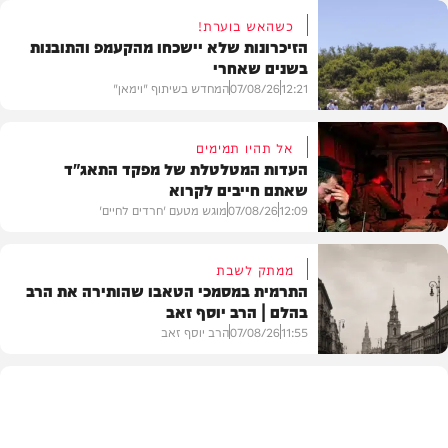
כשהאש בוערת!
הזיכרונות שלא יישכחו מהקעמפ והתובנות
בשנים שאחרי
12:21
07/08/26
המחדש בשיתוף "וימאן"
אל תהיו תמימים
העדות המטלטלת של מפקד התאג"ד
שאתם חייבים לקרוא
וידאו
12:09
07/08/26
מוגש מטעם 'חרדים לחיים'
ממתק לשבת
התרמית במסמכי הטאבו שהותירה את הרב
בהלם | הרב יוסף זאב
דעות
11:55
07/08/26
הרב יוסף זאב
בית המדרש