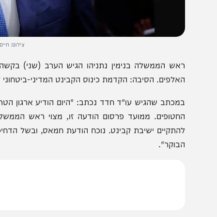
צילום: חיים גולדברג/פ
אש הממשלה בנימין נתניהו הגיש הערב (שני) בקשה, באמצע
אלפים. הסיבה: הקדמת כינוס הקבינט המדיני-ביטחוני לאחר
מכתב שהגיש עו"ד חדד נכתב: "היום הודיע ארגון הטרור חמ
חטופים. ממועד פרסום הודעה זו, מצוי ראש הממשלה בהתייע
התקיים ישיבת קבינט. נוכח הודעת חמאס, ובשל הדחיפות ה
בוקר".