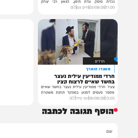
גלריות
בית צדיקים יעמוד
גלריה: שמחת נישואי נכדת
פוסק עדת תימן הגר"י רצאבי
רבנים ואישי ציבור השתתפו בשמחת נישואי
נכדת פוסק עדת תימן, הגאון רבי יצחק
רצאבי,...
11:00
05/08/26
חיים גפן
0
חרדים
מעצרו הוארך
חרדי ממודיעין עילית נעצר
בחשד שאיים לרצוח קצין