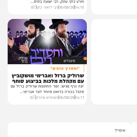
וידאו
אור המאיר
כשהביי נכנס לחנות הבדים ויצא
עם עטיפה לאולר | הרב ליאור
כהן
הביי של תונס היה פושט על חנויות היהודים
וזורע נזקי עתק, רבי ישועה בסיס...
14:10
06/08/26
רבי ליאור כהן
0
סינגלים
"וחסדיך הרבים"
שרוליק ברזל ואברימי מושקוביץ
עם מקהלת מלכות בביצוע סוחף