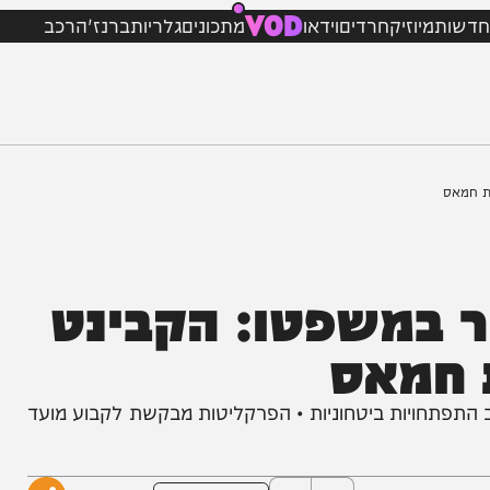
VOD
מיוזיק
חרדים
וידאו
מתכונים
גלריות
ברנז'ה
רכב
במשפטו: הקבינט
מאס
יות ביטחוניות • הפרקליטות מבקשת לקבוע מועד