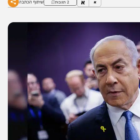
א
שיתוף הכתבה
א
2 תגובות