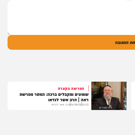
יונה גרף מגיש: זמר החתונות שרוליק ברזל עם
סינגל בכורה בדואט מיוחד לצד אברימי...
14:17
06/08/26
המחדש מיוזיק
0
ל
בה