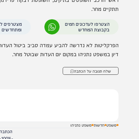
דרישה הדרמטית של סניגורי
ההצהרה המפתיעה של 
תניהו ואלוביץ' מהיועצת המשפטית
"רוצה חנינה למרות ש
קורסים"
אש הרכב השופטים בתיקים, השופטת רבקה פרידמן-פלדמן
תקיים מחר.
הצטרפו לעדכונים חמים
מצטרפים לערוץ
בקבוצת המחדש
ומתחדשים כל הזמן
פרקליטות לא נדרשה להביע עמדה סביב ביטול העדות מחר,
יון במשפט נתניהו במקום יום העדות שבוטל מחר.
שלח תגובה על הכתבה