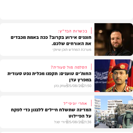
חדש במוזיקה
בכשרות הבד"ץ:
חוגגים אירוע בקרוב? ככה באמת מכבדים
את האורחים שלכם.
מערכת המחדש תוכן שיווקי
הסלמה מול סעודיה?
החות'ים טוענים: תקפנו מכלית נפט סעודית
במפרץ עדן
תוכן שיווקי
21:50
05/08/26
יצחק כהן
אחרי יוניפי"ל
המדינה שתשלח חיילים ללבנון כדי לפקח
על הפיילוט
צבא וביטחון
21:36
05/08/26
דודי סגל