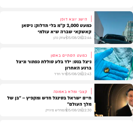
הישג יוצא דופן
כמעט 2,000 ק"מ בלי תדלוק: ניסאן
קאשקאי שברה שיא עולמי
22:44
05/08/26
יצחק כהן
כמעט הסתיים באסון
ניצל בנס: ילד בלע סוללת כפתור וניצל
ברגע האחרון
חדשות הרכב
22:43
05/08/26
דוד חדד
קצבי ומלא באמונה
חיים ישראל בסינגל חדש ומקפיץ – "בן של
מלך העולם"
בריאות
22:30
05/08/26
המחדש מיוזיק