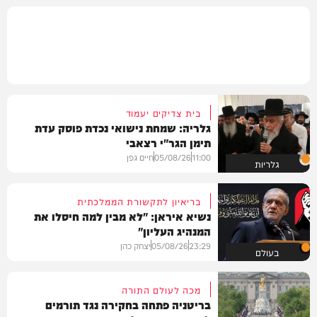
בית צדיקים יעמוד
גלריה: שמחת נישואי נכדת פוסק עדת
תימן הגר"י רצאבי
11:00
05/08/26
חיים גפן
גלריות
בריאיון לתקשורת הממלכתית
נשיא איראן: "לא מבין למה חיסלו את
המנהיג העליון"
23:29
05/08/26
יצחק כהן
בעולם
מכה לעולם התורה
בריטניה פתחה בחקירה נגד תורמים