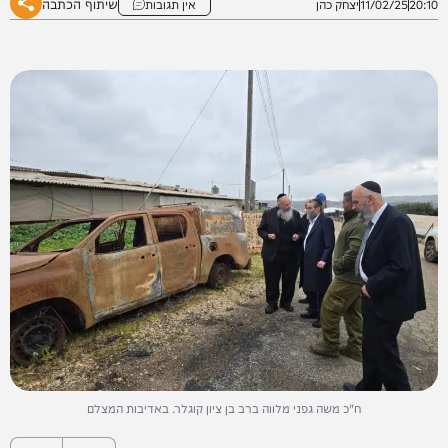
שיתוף הכתבה
20:10
11/02/25
יצחק כהן
אין תגובות
ח"כ משה גפני מלווה ברב בן ציון קוגלר. באדיבות המצלם