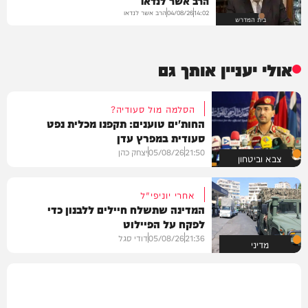
הרב אשר לנדאו
הרב אשר לנדאו
04/08/26
14:02
בית המדרש
אולי יעניין אותך גם
הסלמה מול סעודיה?
החות'ים טוענים: תקפנו מכלית נפט
סעודית במפרץ עדן
21:50
05/08/26
יצחק כהן
צבא וביטחון
אחרי יוניפי"ל
המדינה שתשלח חיילים ללבנון כדי
לפקח על הפיילוט
21:36
05/08/26
דודי סגל
מדיני