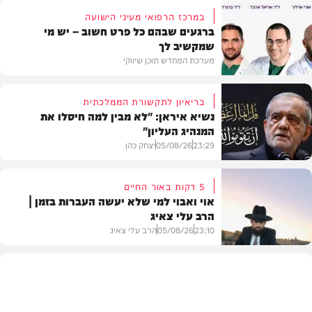
במרכז הרפואי מעיני הישועה
ברגעים שבהם כל פרט חשוב – יש מי
שמקשיב לך
מערכת המחדש תוכן שיווקי
בריאיון לתקשורת הממלכתית
נשיא איראן: "לא מבין למה חיסלו את
המנהיג העליון"
תוכן שיווקי
23:29
05/08/26
יצחק כהן
5 דקות באור החיים
אוי ואבוי למי שלא יעשה העברות בזמן |
הרב עלי צאיג
בעולם
23:10
05/08/26
הרב עלי צאיג
בית המדרש