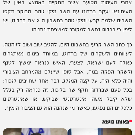
אחרי העימות הסוער אשר התקיים באמצע ראיון של
העיתונאי יעקב ברדוגו עם השר מיקי זוהר. הבוקר תקפו
השרים שלמה קרעי ומיקי זוהר בחשבון ה X את ברדוגו, יש
לציין כי ברדוגו נחשב למקורב למשפחת נתניהו.
כך כתב השר קרעי בחשבונו היום, להגיב שוב ושוב לזוהמה,
לעיוותים ולשקרים של ברדוגו, במיוחד בימים מאתגרים
כאלה לעם ישראל. לצערי, האיש כנראה ימשיך לטנף
ולשקר הפקה במה, אבל סופו שיעלם מהמרחב הציבורי
והיה כלא היה. על קצה המזלג, דבר אחד שחייבים לזכור:
בכל פעם שברדוגו תקף שר בליכוד, זה כנראה רק בגלל
שלא קיבל משהו אינטרסנטי שביקש, או שאינטרסים
כלכליים הם נפגעו, כאשר מי שנהנה הוא גם הציבור הימין".
באותו נושא