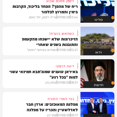
זיסמן מסכם שבוע
ריח של מהפך? הפחד בליכוד, הקרבות
בימין והמרוץ לבלפור
13:44
07/08/26
אריה זיסמן, יתד נאמן
פוליטי
כשהאש בוערת!
הזיכרונות שלא יישכחו מהקעמפ
והתובנות בשנים שאחרי
12:21
07/08/26
המחדש בשיתוף "וימאן"
וידאו
דיווח דרמטי
באיראן טוענים שמוג'תבא חמינאי עשוי
למות "בכל רגע"
08:31
07/08/26
יצחק כהן
חדשות
נגד לומדי התורה
מפלגת המאוכזבים: ארדן חבר
לאדלשטיין והכריז על מפלגה
00:17
07/08/26
שוקי כץ