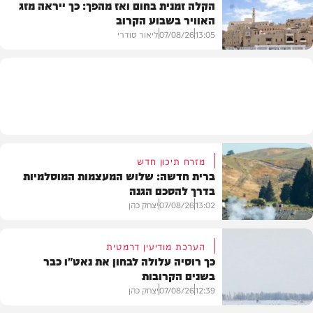
הקלה זמנית בחום ואז מהפך: כך ייראה מזג
האוויר בשבוע הקרוב
פוליטי
13:05
07/08/26
ליאור סודרי
מזג האוויר
מזרח תיכון חדש
ברית חדשה: שלוש המעצמות המוסלמיות
בדרך להסכם הגנה
13:02
07/08/26
יצחק כהן
הערכת מודיעין דרמטית
כך רוסיה עלולה לבחון את נאט"ו כבר
בשנים הקרובות
בעולם
12:39
07/08/26
יצחק כהן