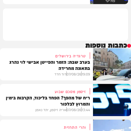
פוליטי
כתבות נוספות
טרגדיה בירושלים
בערב שבת: הזמר והפייטן אבישי לוי נהרג
בתאונה מחרידה
19:09
07/08/26
דוד חדד
זיסמן מסכם שבוע
ריח של מהפך? הפחד בליכוד, הקרבות בימין
והמרוץ לבלפור
בארץ
13:44
07/08/26
אריה זיסמן, יתד נאמן
והרי התחזית