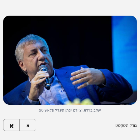
יעקב ברדוגו ציולם יונתן סינדל פלאש 90
א
גודל הטקסט
א