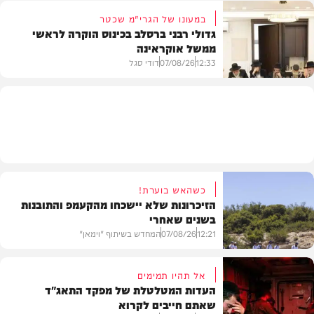
במעונו של הגרי"מ שכטר
גדולי רבני ברסלב בכינוס הוקרה לראשי
ממשל אוקראינה
בעולם
12:33
07/08/26
דודי סגל
חרדים
כשהאש בוערת!
הזיכרונות שלא יישכחו מהקעמפ והתובנות
בשנים שאחרי
12:21
07/08/26
המחדש בשיתוף "וימאן"
אל תהיו תמימים
העדות המטלטלת של מפקד התאג"ד
שאתם חייבים לקרוא
וידאו