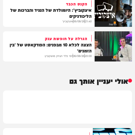
הקנס הכבד
איצקוביץ': היומולדת של הנגיד והברכות של
הליכודניקים
איצקוביץ'
06/08/26
21:40
חדשות
הגרלה על חופשת ענק
הצצה לכלא 10 מבפנים: הפודקאסט של 'בין
הזמנים'
יוסי פלד ויצחק מושקוביץ
06/08/26
20:00
VOD
אולי יעניין אותך גם