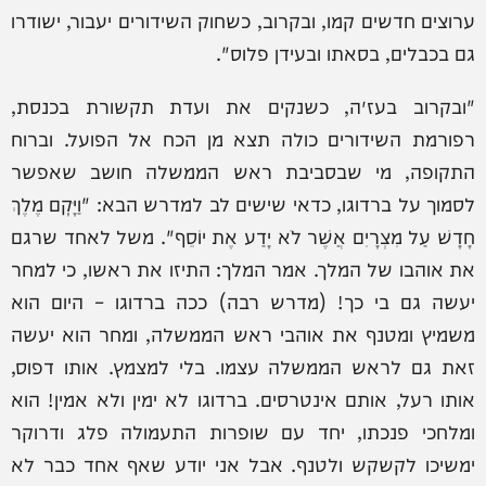
ערוצים חדשים קמו, ובקרוב, כשחוק השידורים יעבור, ישודרו
גם בכבלים, בסאתו ובעידן פלוס".
"ובקרוב בעז״ה, כשנקים את ועדת תקשורת בכנסת,
רפורמת השידורים כולה תצא מן הכח אל הפועל. וברוח
התקופה, מי שבסביבת ראש הממשלה חושב שאפשר
לסמוך על ברדוגו, כדאי שישים לב למדרש הבא: "וַיָּקׇם מֶלֶךְ
חָדָשׁ עַל מִצְרָיִם אֲשֶׁר לֹא יָדַע אֶת יוֹסֵף". משל לאחד שרגם
את אוהבו של המלך. אמר המלך: התיזו את ראשו, כי למחר
יעשה גם בי כך! (מדרש רבה) ככה ברדוגו – היום הוא
משמיץ ומטנף את אוהבי ראש הממשלה, ומחר הוא יעשה
זאת גם לראש הממשלה עצמו. בלי למצמץ. אותו דפוס,
אותו רעל, אותם אינטרסים. ברדוגו לא ימין ולא אמין! הוא
ומלחכי פנכתו, יחד עם שופרות התעמולה פלג ודרוקר
ימשיכו לקשקש ולטנף. אבל אני יודע שאף אחד כבר לא