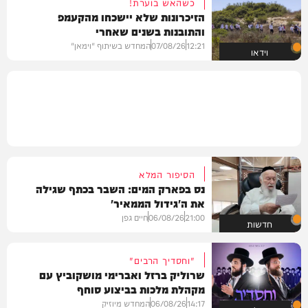
כשהאש בוערת!
הזיכרונות שלא יישכחו מהקעמפ
והתובנות בשנים שאחרי
12:21
07/08/26
המחדש בשיתוף "וימאן"
וידאו
הסיפור המלא
נס בפארק המים: השבר בכתף שגילה
את ה'גידול הממאיר'
21:00
06/08/26
חיים גפן
חדשות
"וחסדיך הרבים"
שרוליק ברזל ואברימי מושקוביץ עם
מקהלת מלכות בביצוע סוחף
14:17
06/08/26
המחדש מיוזיק