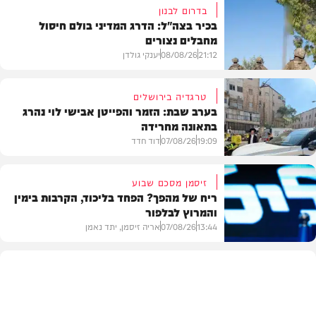
בדרום לבנון
בכיר בצה"ל: הדרג המדיני בולם חיסול
מחבלים נצורים
21:12
08/08/26
יענקי גולדן
טרגדיה בירושלים
בערב שבת: הזמר והפייטן אבישי לוי נהרג
בתאונה מחרידה
חדשות
19:09
07/08/26
דוד חדד
זיסמן מסכם שבוע
ריח של מהפך? הפחד בליכוד, הקרבות בימין
והמרוץ לבלפור
בארץ
13:44
07/08/26
אריה זיסמן, יתד נאמן
פוליטי