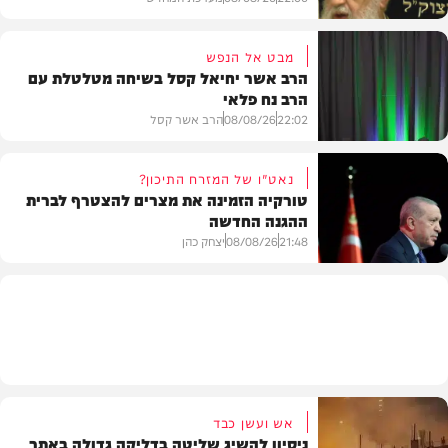
מבט אל הנפש
הרב אשר יחיאל קסל בשיחה מטלטלת עם
הרב נח פלאי
וידאו
22:02
08/08/26
הרב אשר קסל
נאט"ו של המזרח התיכון?
טורקיה הזמינה את מצרים להצטרף לברית
ההגנה החדשה
חדשות
21:48
08/08/26
יצחק כהן
חדשות
אש ועשן כבד
ניסיון להשיג שליטה בדליקה גדולה באתר