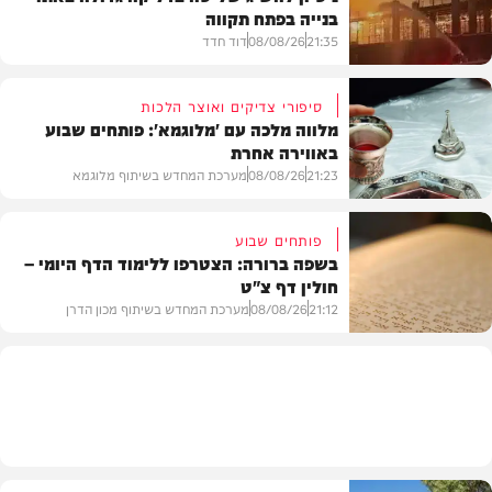
בנייה בפתח תקווה
21:35
08/08/26
דוד חדד
סיפורי צדיקים ואוצר הלכות
מלווה מלכה עם 'מלוגמא': פותחים שבוע
באווירה אחרת
חדשות
21:23
08/08/26
מערכת המחדש בשיתוף מלוגמא
פותחים שבוע
בשפה ברורה: הצטרפו ללימוד הדף היומי –
חולין דף צ"ט
פרשת שבוע
21:12
08/08/26
מערכת המחדש בשיתוף מכון הדרן
בית המדרש