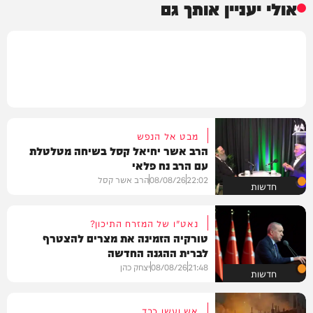
אולי יעניין אותך גם
מבט אל הנפש
הרב אשר יחיאל קסל בשיחה מטלטלת
עם הרב נח פלאי
22:02
08/08/26
הרב אשר קסל
חדשות
נאט"ו של המזרח התיכון?
טורקיה הזמינה את מצרים להצטרף
לברית ההגנה החדשה
21:48
08/08/26
יצחק כהן
חדשות
אש ועשן כבד