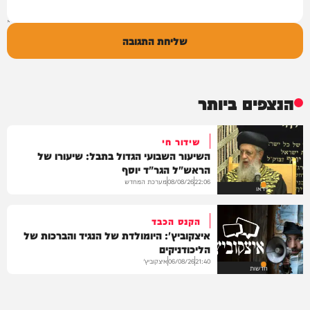
שליחת התגובה
הנצפים ביותר
שידור חי
השיעור השבועי הגדול בתבל: שיעורו של
הראש"ל הגר"ד יוסף
מערכת המחדש
08/08/26
22:06
וידאו
הקנס הכבד
איצקוביץ': היומולדת של הנגיד והברכות של
הליכודניקים
איצקוביץ'
06/08/26
21:40
חדשות