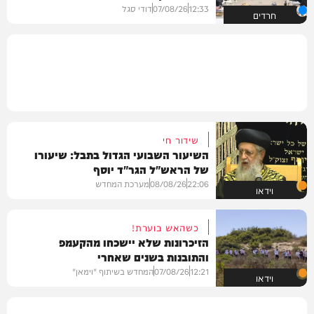
12:33
07/08/26
דודי סגל
חרדים
שידור חי
השיעור השבועי הגדול בתבל: שיעורו
של הראש"ל הגר"ד יוסף
22:06
08/08/26
מערכת המחדש
וידאו
כשהאש בוערת!
הזיכרונות שלא יישכחו מהקעמפ
והתובנות בשנים שאחרי
12:21
07/08/26
המחדש בשיתוף "וימאן"
וידאו