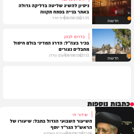
ניסיון להשיג שליטה בדליקה גדולה
באתר בנייה בפתח תקווה
21:35
08/08/26
דוד חדד
חדשות
בדרום לבנון
בכיר בצה"ל: הדרג המדיני בולם חיסול
מחבלים נצורים
21:12
08/08/26
יענקי גולדן
חדשות
כתבות נוספות
שידור חי
השיעור השבועי הגדול בתבל: שיעורו של
הראש"ל הגר"ד יוסף
22:06
08/08/26
מערכת המחדש