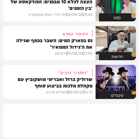
הצצה לכלא 10 מבפנים: הפודקאסט של
'בין הזמנים'
20:00
06/08/26
יוסי פלד ויצחק מושקוביץ
VOD
הסיפור המלא
נס בפארק המים: השבר בכתף שגילה
את ה'גידול הממאיר'
21:00
06/08/26
חיים גפן
חדשות
"וחסדיך הרבים"
שרוליק ברזל ואברימי מושקוביץ עם
מקהלת מלכות בביצוע סוחף
14:17
06/08/26
המחדש מיוזיק
סינגלים