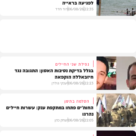
לפגיעה בראייה
בריאות
22:35
06/08/26
דוד חדד
בארץ
נפילת שני החיילים
בגלל בדיקת נסיבות האסון: התגובה נגד
חיזבאללה הוקפאה
22:23
06/08/26
יענקי גולדן
הסלמה בתימן
החות'ים פתחו במתקפת ענק: עשרות חיילים
נהרגו
צבא וביטחון
22:05
06/08/26
יצחק כהן