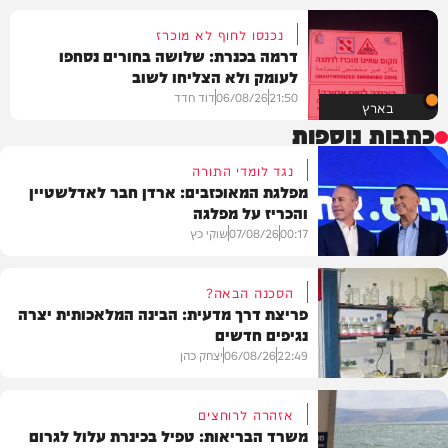
נכנסו לחוף לא מוכרז
דרמה בכנרת: שלושה בחורים נסחפו
לעומק ולא הצליחו לשוב
21:50
06/08/26
דוד חדד
בארץ
כתבות נוספות
נגד לומדי התורה
מפלגת המאוכזבים: ארדן חבר לאדלשטיין
והכריז על מפלגה
00:17
07/08/26
שוקי כץ
הסכנה הבאה?
פריצת דרך מדעית: הבינה המלאכותית יצרה
נגיפים חדשים
פוליטי
22:49
06/08/26
יצחק כהן
אזהרה לרוחצים
משרד הבריאות: טפיל בכינרת עלול לגרום