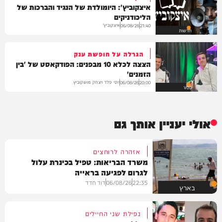
איצקוביץ': היומולדת של הנגיד והברכות של
הליכודניקים
איצקוביץ'
06/08/26
21:40
חדשות
הגרלה על חופשת ענק
הצצה לכלא 10 מבפנים: הפודקאסט של 'בין
הזמנים'
יוסי פלד ויצחק מושקוביץ
06/08/26
20:00
VOD
אולי יעניין אותך גם
אזהרה לרוחצים
משרד הבריאות: טפיל בכינרת עלול
לגרום לפגיעה בראייה
22:35
06/08/26
דוד חדד
בארץ
נפילת שני החיילים