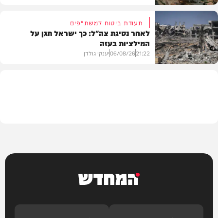
תעודת ביטוח למשת"פים
לאחר נסיגת צה"ל: כך ישראל תגן על
המילציות בעזה
צבא וביטחון
21:22
06/08/26
יענקי גולדן
צבא וביטחון
המחדש