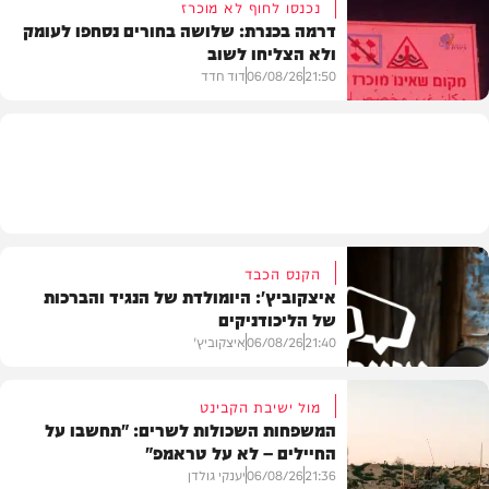
נכנסו לחוף לא מוכרז
דרמה בכנרת: שלושה בחורים נסחפו לעומק
ולא הצליחו לשוב
בעולם
21:50
06/08/26
דוד חדד
בארץ
הקנס הכבד
איצקוביץ': היומולדת של הנגיד והברכות
של הליכודניקים
21:40
06/08/26
איצקוביץ'
מול ישיבת הקבינט
המשפחות השכולות לשרים: "תחשבו על
החיילים – לא על טראמפ"
חדשות
21:36
06/08/26
יענקי גולדן