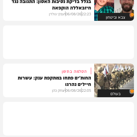
בגלל בדיקת נסיבות האסון: התגובה נגד
חיזבאללה הוקפאה
22:23
06/08/26
יענקי גולדן
צבא וביטחון
הסלמה בתימן
החות'ים פתחו במתקפת ענק: עשרות
חיילים נהרגו
22:05
06/08/26
יצחק כהן
בעולם