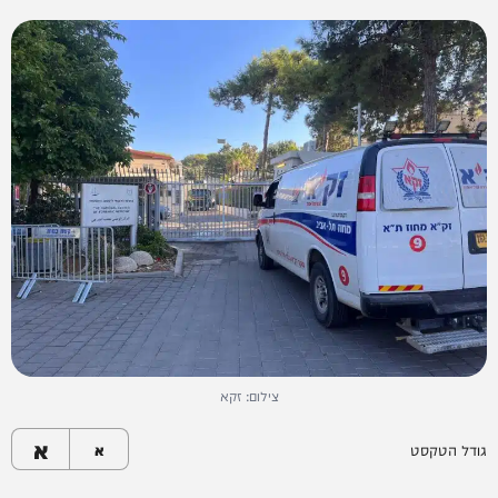
צילום: זקא
א
גודל הטקסט
א