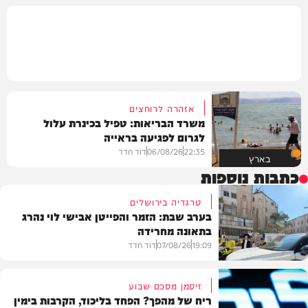
אזהרה לרוחצים
משרד הבריאות: טפיל בכינרת עלול
לגרום לפגיעה בראייה
22:35
06/08/26
דוד חדד
בארץ
כתבות נוספות
טרגדיה בירושלים
בערב שבת: הזמר והפייטן אבישי לוי נהרג
בתאונה מחרידה
19:09
07/08/26
דוד חדד
זיסמן מסכם שבוע
ריח של מהפך? הפחד בליכוד, הקרבות בימין