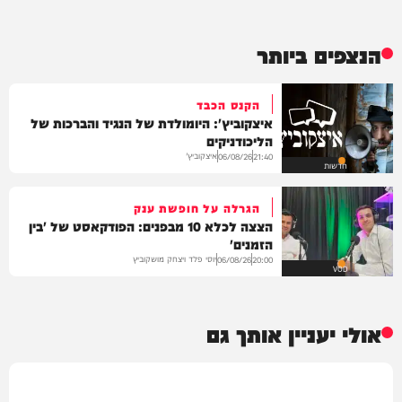
הנצפים ביותר
הקנס הכבד
איצקוביץ': היומולדת של הנגיד והברכות של
הליכודניקים
איצקוביץ'
06/08/26
21:40
חדשות
הגרלה על חופשת ענק
הצצה לכלא 10 מבפנים: הפודקאסט של 'בין
הזמנים'
יוסי פלד ויצחק מושקוביץ
06/08/26
20:00
VOD
אולי יעניין אותך גם