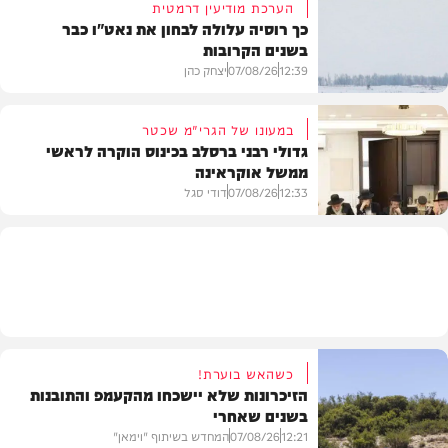
הערכת מודיעין דרמטית
כך רוסיה עלולה לבחון את נאט"ו כבר
בשנים הקרובות
בעולם
12:39
07/08/26
יצחק כהן
במעונו של הגרי"מ שכטר
גדולי רבני ברסלב בכינוס הוקרה לראשי
ממשל אוקראינה
בעולם
12:33
07/08/26
דודי סגל
חרדים
כשהאש בוערת!
הזיכרונות שלא יישכחו מהקעמפ והתובנות
בשנים שאחרי
12:21
07/08/26
המחדש בשיתוף "וימאן"