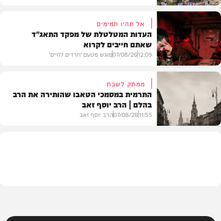
אל תהיו תמימים
העדות המטלטלת של מפקד התאג"ד
שאתם חייבים לקרוא
וידאו
12:09
07/08/26
מוגש מטעם 'חרדים לחיים'
ממתק לשבת
התרמית במסמכי הטאבו שהותירה את הרב
בהלם | הרב יוסף זאב
דעות
11:55
07/08/26
הרב יוסף זאב
בית המדרש