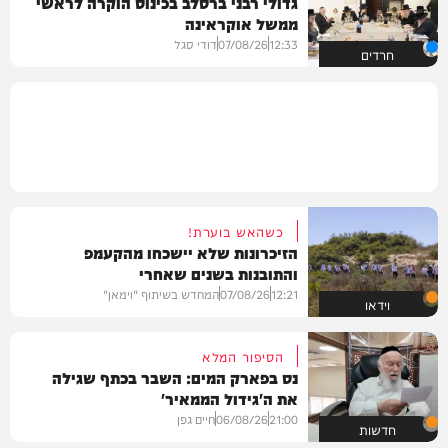
גדולי רבני ברסלב בכינוס הוקרה לראשי
ממשל אוקראינה
12:33
07/08/26
דודי סגל
חרדים
כשהאש בוערת!
הזיכרונות שלא יישכחו מהקעמפ
והתובנות בשנים שאחרי
12:21
07/08/26
המחדש בשיתוף "וימאן"
וידאו
הסיפור המלא
נס בפארק המים: השבר בכתף שגילה
את ה'גידול הממאיר'
21:00
06/08/26
חיים גפן
חדשות