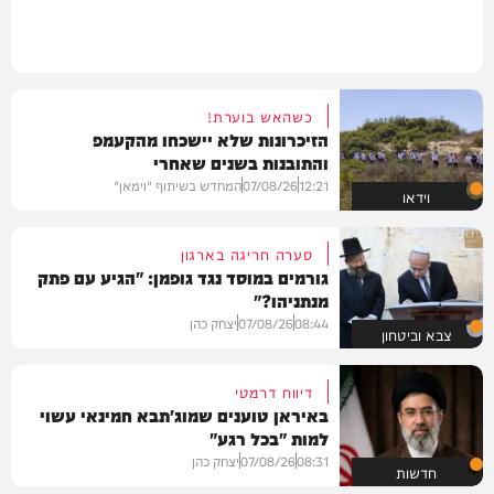
כשהאש בוערת!
הזיכרונות שלא יישכחו מהקעמפ
והתובנות בשנים שאחרי
12:21
07/08/26
המחדש בשיתוף "וימאן"
וידאו
סערה חריגה בארגון
גורמים במוסד נגד גופמן: "הגיע עם פתק
מנתניהו?"
08:44
07/08/26
יצחק כהן
צבא וביטחון
דיווח דרמטי
באיראן טוענים שמוג'תבא חמינאי עשוי
למות "בכל רגע"
08:31
07/08/26
יצחק כהן
חדשות