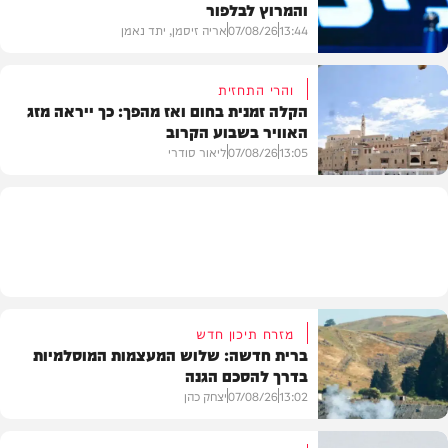
והמרוץ לבלפור
בארץ
13:44
07/08/26
אריה זיסמן, יתד נאמן
והרי התחזית
הקלה זמנית בחום ואז מהפך: כך ייראה מזג
האוויר בשבוע הקרוב
פוליטי
13:05
07/08/26
ליאור סודרי
מזג האוויר
מזרח תיכון חדש
ברית חדשה: שלוש המעצמות המוסלמיות
בדרך להסכם הגנה
13:02
07/08/26
יצחק כהן