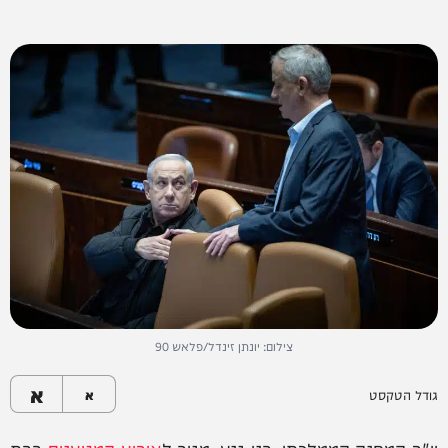
צילום: יונתן זינדל/פלאש 90
א
גודל הטקסט
א