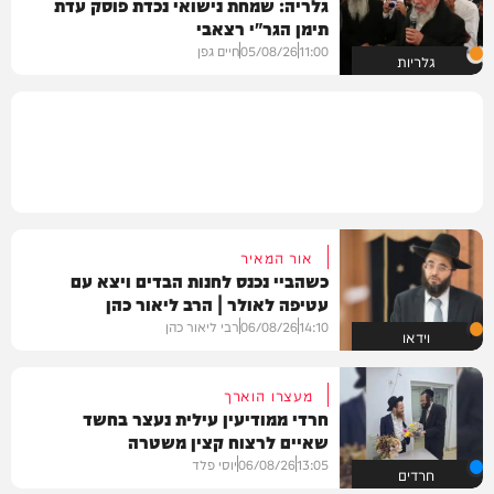
גלריה: שמחת נישואי נכדת פוסק עדת
תימן הגר"י רצאבי
11:00
05/08/26
חיים גפן
גלריות
אור המאיר
כשהביי נכנס לחנות הבדים ויצא עם
עטיפה לאולר | הרב ליאור כהן
14:10
06/08/26
רבי ליאור כהן
וידאו
מעצרו הוארך
חרדי ממודיעין עילית נעצר בחשד
שאיים לרצוח קצין משטרה
13:05
06/08/26
יוסי פלד
חרדים