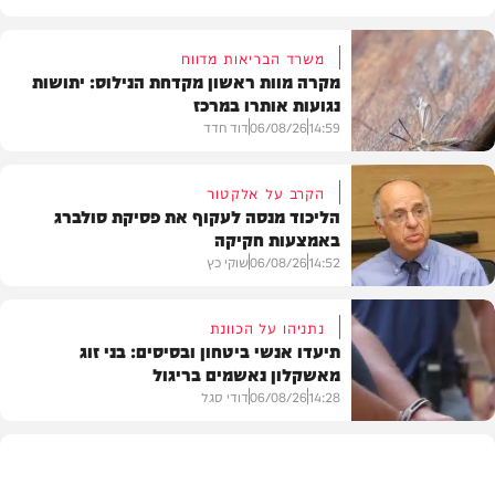
משרד הבריאות מדווח
מקרה מוות ראשון מקדחת הנילוס: יתושות
נגועות אותרו במרכז
14:59
06/08/26
דוד חדד
הקרב על אלקטור
הליכוד מנסה לעקוף את פסיקת סולברג
באמצעות חקיקה
בריאות
14:52
06/08/26
שוקי כץ
נתניהו על הכוונת
תיעדו אנשי ביטחון ובסיסים: בני זוג
מאשקלון נאשמים בריגול
פוליטי
14:28
06/08/26
דודי סגל