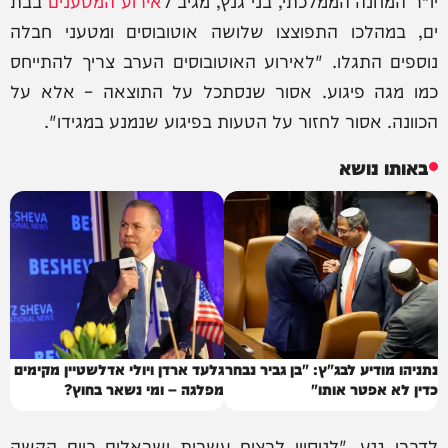
יו"ר המחנה הממלכתי, בני גנץ, מגיב ל
אירוע המטענים
בבת
ים, במהלכו התפוצצו שלושה אוטובוסים ומטעני חבלה
נוספים התגלו. ‏"לאירוע האוטובוסים הערב צריך להתייחס
כמו מגה פיגוע. אסור שנסתכל על התוצאה – אלא על
הכוונה. אסור לחזור על הטעות בפיגוע שנמנע במגידו".
באותו נושא
נתניהו מודיע לבג"ץ: "בן גביר נבחר
גלעד ארדן ויולי אדלשטיין מקימים
כדין לא אפטר אותו"
מפלגה – ומי נשאר בחוץ?
לדברי גנץ, "לניסיון לרצוח עשרות ישראלים ביום הקשה