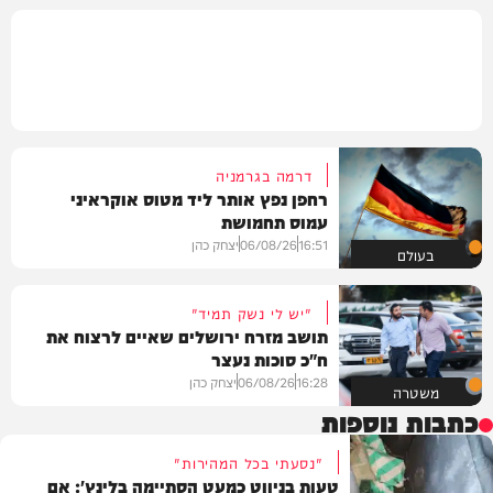
דרמה בגרמניה
רחפן נפץ אותר ליד מטוס אוקראיני
עמוס תחמושת
16:51
06/08/26
יצחק כהן
בעולם
"יש לי נשק תמיד"
תושב מזרח ירושלים שאיים לרצוח את
ח"כ סוכות נעצר
16:28
06/08/26
יצחק כהן
משטרה
כתבות נוספות
"נסעתי בכל המהירות"
טעות בניווט כמעט הסתיימה בלינץ': אם