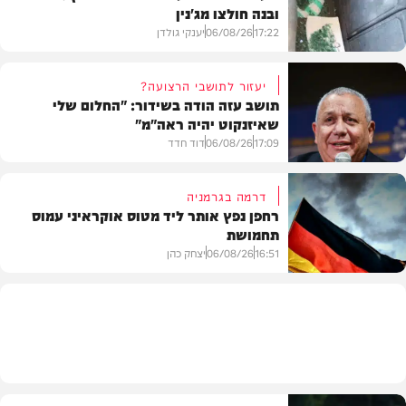
ובנה חולצו מג'נין
17:22
06/08/26
יענקי גולדן
יעזור לתושבי הרצועה?
תושב עזה הודה בשידור: "החלום שלי
שאיזנקוט יהיה ראה"מ"
צבא וביטחון
17:09
06/08/26
דוד חדד
דרמה בגרמניה
רחפן נפץ אותר ליד מטוס אוקראיני עמוס
תחמושת
בארץ
16:51
06/08/26
יצחק כהן
בעולם