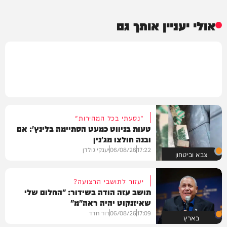
אולי יעניין אותך גם
"נסעתי בכל המהירות"
טעות בניווט כמעט הסתיימה בלינץ': אם
ובנה חולצו מג'נין
17:22
06/08/26
יענקי גולדן
צבא וביטחון
יעזור לתושבי הרצועה?
תושב עזה הודה בשידור: "החלום שלי
שאיזנקוט יהיה ראה"מ"
17:09
06/08/26
דוד חדד
בארץ