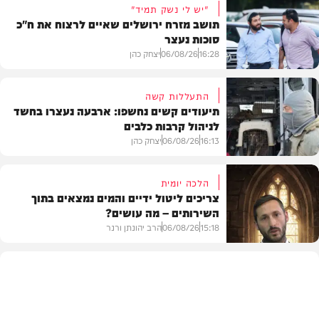
"יש לי נשק תמיד"
תושב מזרח ירושלים שאיים לרצוח את ח"כ
סוכות נעצר
16:28
06/08/26
יצחק כהן
התעללות קשה
תיעודים קשים נחשפו: ארבעה נעצרו בחשד
לניהול קרבות כלבים
משטרה
16:13
06/08/26
יצחק כהן
הלכה יומית
צריכים ליטול ידיים והמים נמצאים בתוך
השירותים – מה עושים?
משטרה
15:18
06/08/26
הרב יהונתן ורנר
הלכה