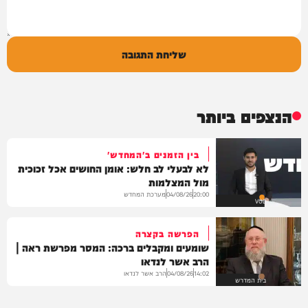
שליחת התגובה
הנצפים ביותר
בין הזמנים ב'המחדש'
לא לבעלי לב חלש: אומן החושים אכל זכוכית
מול המצלמות
מערכת המחדש
04/08/26
20:00
VOD
הפרשה בקצרה
שומעים ומקבלים ברכה: המסר מפרשת ראה |
הרב אשר לנדאו
הרב אשר לנדאו
04/08/26
14:02
בית המדרש