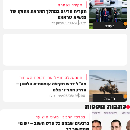
חקירה נפתחה
תקרית חריגה במהלך המראת מסוקו של
הנשיא טראמפ
21:21
05/08/26
יצחק כהן
בעולם
חיזבאללה מנצל את תקופת השיחות
צה"ל דרש תקיפה עוצמתית בלבנון –
הדרג המדיני בלם
21:01
05/08/26
יענקי גולדן
חדשות
כתבות נוספות
במרכז הרפואי מעיני הישועה
ברגעים שבהם כל פרט חשוב – יש מי
שמקשיב לך