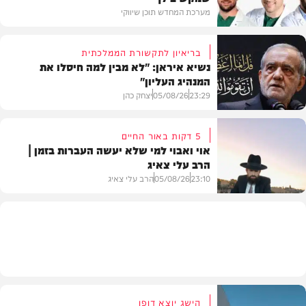
מערכת המחדש תוכן שיווקי
בריאיון לתקשורת הממלכתית
נשיא איראן: "לא מבין למה חיסלו את
המנהיג העליון"
תוכן שיווקי
23:29
05/08/26
יצחק כהן
5 דקות באור החיים
אוי ואבוי למי שלא יעשה העברות בזמן |
הרב עלי צאיג
בעולם
23:10
05/08/26
הרב עלי צאיג
בית המדרש
הישג יוצא דופן