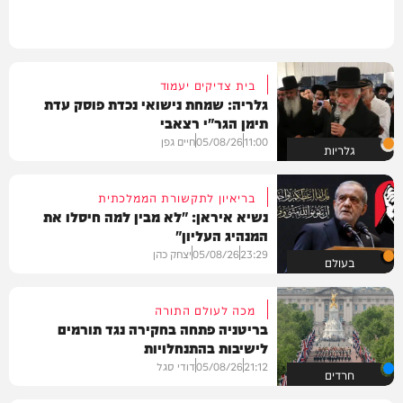
בית צדיקים יעמוד
גלריה: שמחת נישואי נכדת פוסק עדת
תימן הגר"י רצאבי
11:00
05/08/26
חיים גפן
גלריות
בריאיון לתקשורת הממלכתית
נשיא איראן: "לא מבין למה חיסלו את
המנהיג העליון"
23:29
05/08/26
יצחק כהן
בעולם
מכה לעולם התורה
בריטניה פתחה בחקירה נגד תורמים
לישיבות בהתנחלויות
21:12
05/08/26
דודי סגל
חרדים