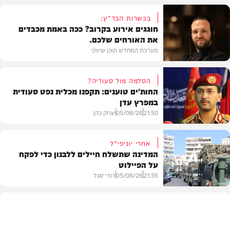
בכשרות הבד"ץ:
חוגגים אירוע בקרוב? ככה באמת מכבדים
את האורחים שלכם.
מערכת המחדש תוכן שיווקי
הסלמה מול סעודיה?
החות'ים טוענים: תקפנו מכלית נפט סעודית
במפרץ עדן
תוכן שיווקי
21:50
05/08/26
יצחק כהן
אחרי יוניפי"ל
המדינה שתשלח חיילים ללבנון כדי לפקח
על הפיילוט
צבא וביטחון
21:36
05/08/26
דודי סגל
מדיני