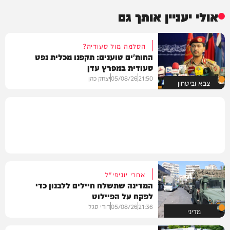
אולי יעניין אותך גם
הסלמה מול סעודיה?
החות'ים טוענים: תקפנו מכלית נפט
סעודית במפרץ עדן
21:50
05/08/26
יצחק כהן
צבא וביטחון
אחרי יוניפי"ל
המדינה שתשלח חיילים ללבנון כדי
לפקח על הפיילוט
21:36
05/08/26
דודי סגל
מדיני