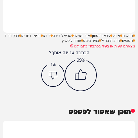
חדשות
מידע
צבא וביטחון
אורי משגב
אריאל ביבס
ביבס
בנימין נתניהו
ברק רביד
חטופים
חרבות ברזל
כפיר ביבס
עודד ליפשיץ
מצאתם טעות או בעיה בכתבה? כתבו לנו
הכתבה עניינה אותך?
99%
1%
תוכן שאסור לפספס