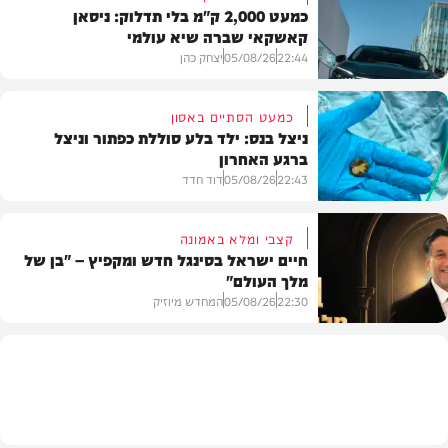
כמעט 2,000 ק"מ בלי תדלוק: ניסאן
קאשקאי שברה שיא עולמי
22:44
05/08/26
יצחק כהן
כמעט הסתיים באסון
ניצל בנס: ילד בלע סוללת כפתור וניצל
ברגע האחרון
חדשות הרכב
22:43
05/08/26
דוד חדד
קצבי ומלא באמונה
חיים ישראל בסינגל חדש ומקפיץ – "בן של
מלך העולם"
בריאות
22:30
05/08/26
המחדש מיוזיק
חדש במוזיקה