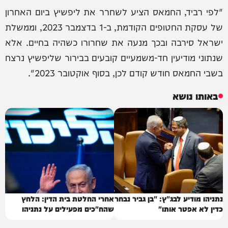
"לפי רביד, החמאס הציע לשחרר את ליפשיץ ביום האחרון
של עסקת החטופים הקודמת, ב-1 בדצמבר 2023, וממשלת
ישראל סירבה ובכך מנעה את שחרורו כשהיה בחיים. אלא
שנתוני מודיעין חד-משמעיים קובעים בבירור שליפשיץ נרצח
בשבי החמאס חודש קודם לכן, בסוף אוקטובר 2023".
באותו נושא
נתניהו מודיע לבג"ץ: "בן גביר נבחר
אחרי החלטת בית הדין: הלחץ
כדין לא אפטר אותו"
שהח"כים מפעילים על נתניהו