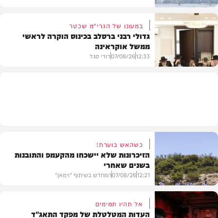
במעונו של הגרי"מ שכטר
גדולי רבני ברסלב בכינוס הוקרה לראשי
ממשל אוקראינה
בעולם
12:33
07/08/26
דודי סגל
חרדים
כשהאש בוערת!
הזיכרונות שלא יישכחו מהקעמפ והתובנות
בשנים שאחרי
12:21
07/08/26
המחדש בשיתוף "וימאן"
אל תהיו תמימים
העדות המטלטלת של מפקד התאג"ד