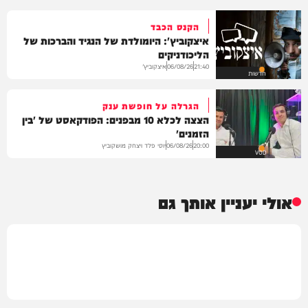
הקנס הכבד
איצקוביץ': היומולדת של הנגיד והברכות של
הליכודניקים
איצקוביץ'
06/08/26
21:40
חדשות
הגרלה על חופשת ענק
הצצה לכלא 10 מבפנים: הפודקאסט של 'בין
הזמנים'
יוסי פלד ויצחק מושקוביץ
06/08/26
20:00
VOD
אולי יעניין אותך גם