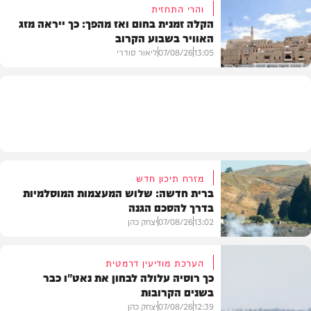
והרי התחזית
הקלה זמנית בחום ואז מהפך: כך ייראה מזג
האוויר בשבוע הקרוב
פוליטי
13:05
07/08/26
ליאור סודרי
מזג האוויר
מזרח תיכון חדש
ברית חדשה: שלוש המעצמות המוסלמיות
בדרך להסכם הגנה
13:02
07/08/26
יצחק כהן
הערכת מודיעין דרמטית
כך רוסיה עלולה לבחון את נאט"ו כבר
בשנים הקרובות
בעולם
12:39
07/08/26
יצחק כהן