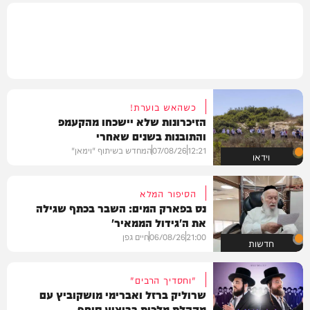
כשהאש בוערת!
הזיכרונות שלא יישכחו מהקעמפ
והתובנות בשנים שאחרי
12:21
07/08/26
המחדש בשיתוף "וימאן"
וידאו
הסיפור המלא
נס בפארק המים: השבר בכתף שגילה
את ה'גידול הממאיר'
21:00
06/08/26
חיים גפן
חדשות
"וחסדיך הרבים"
שרוליק ברזל ואברימי מושקוביץ עם
מקהלת מלכות בביצוע סוחף