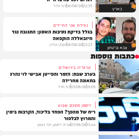
22:35
06/08/26
דוד חדד
בארץ
נפילת שני החיילים
בגלל בדיקת נסיבות האסון: התגובה נגד
חיזבאללה הוקפאה
22:23
06/08/26
יענקי גולדן
צבא וביטחון
כתבות נוספות
טרגדיה בירושלים
בערב שבת: הזמר והפייטן אבישי לוי נהרג
בתאונה מחרידה
19:09
07/08/26
דוד חדד
זיסמן מסכם שבוע
ריח של מהפך? הפחד בליכוד, הקרבות בימין
והמרוץ לבלפור
בארץ
13:44
07/08/26
אריה זיסמן, יתד נאמן