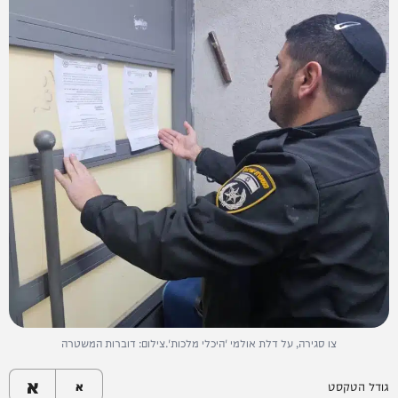
צו סגירה, על דלת אולמי 'היכלי מלכות'.צילום: דוברות המשטרה
א
גודל הטקסט
א