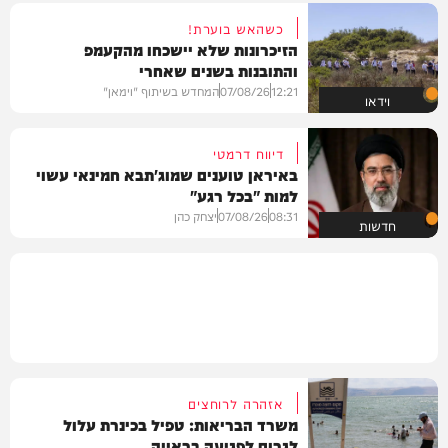
כשהאש בוערת!
הזיכרונות שלא יישכחו מהקעמפ
והתובנות בשנים שאחרי
12:21
07/08/26
המחדש בשיתוף "וימאן"
וידאו
דיווח דרמטי
באיראן טוענים שמוג'תבא חמינאי עשוי
למות "בכל רגע"
08:31
07/08/26
יצחק כהן
חדשות
אזהרה לרוחצים
משרד הבריאות: טפיל בכינרת עלול
לגרום לפגיעה בראייה