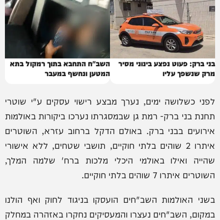
בני ברק: פעוט נפצע בינוני מסיר
השב"ח התחבא בתוך רמקול בתא
מרק שנשפך עליו
המטען ונחשף במעבר
לפני כשלושה ימים, נערך מבצע רישוי עסקים ע"י שוטרי
תחנת בני ברק- רמת גן שבמסגרתו נערכו ביקורות באולמות
אירועים בבני ברק. באולם הדקל ברחוב עזרא, השוטרים
איתרו 2 שוהים בלתי חוקיים, תושבי שטחים, ללא אישורי
שהייה ואילו באולמי היכלי מלכות ברח' שלמה המלך,
השוטרים איתרו 7 שוהים בלתי חוקיים.
בשני האולמות השב"חים הועסקו בניגוד לחוק ואף הולנו
במקום, השב"חים נעצרו והמעסיקים נחקרו באזהרה במחלק