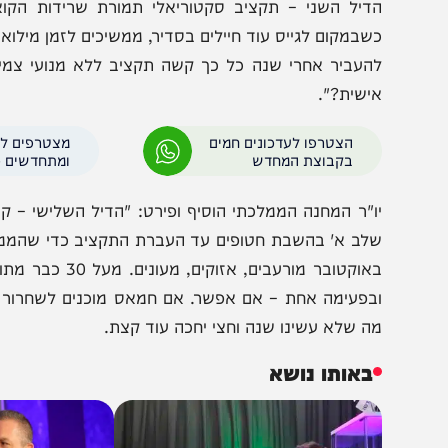
סורי? שנה וחצי למלחמה המורכבת בתולדותינו – וממשלת
שחקת על זמן – וכולנו נשלם את המחיר.
דיל השני – תקציב סקטוריאלי תמורת שרידות הקואליציה: 
שבמקום לגייס עוד חיילים בסדיר, ממשיכים לזמן מילואמניק
העביר אחרי שנה כל כך קשה תקציב ללא מנועי צמיחה ואפ
ישית?".
הצטרפו לעדכונים חמים
מצטרפים לערוץ
בקבוצת המחדש
ומתחדשים כל הזמן
ו"ר המחנה הממלכתי הוסיף ופירט: "הדיל השלישי – קודם תק
לב א' בהשבת חטופים עד העברת התקציב כדי שהממשלה תש
באוקטובר מורעבים, אזוקי
בפעימה אחת – אם אפשר. אם חמאס מוכנים לשחרור כל החטו
ה שלא עשינו שנה וחצי יחכה עוד קצת.