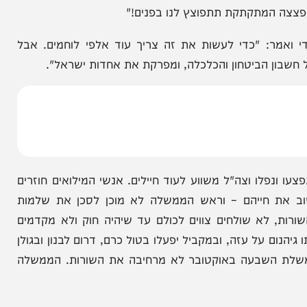
ובוסים ברחבי גוש דן. כך צריך להתייחס למתקפת הטרור
יכולות והכוונות. זו קריאת השכמה. צריך להשמיד את
עים. צריך להזרים עוד הרבה כוחות ללחימה ולבצר את
המתקתקת תתפוצץ לנו בפנים!"
 "כדי לעשות את זה צריך עוד אלפי לוחמים. אבל
 הביטחון והכלכלה, ומפרקת את אחדות ישראל".
ו וצה"ל משווע לעוד חיילים. אנשי המילואים חוזרים
ת חייהם – וראש הממשלה לא מוכן לסכן את שלמות
א שולחים צווים לכולם עד שיהיה חוק ולא מקדמים
 על עזה, ובמקביל יפעלו בטול כרם, דרום לבנון ובגולן