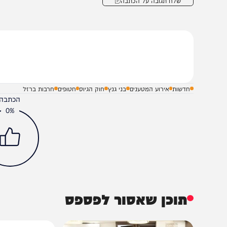
סדרה עם חמאס, שייכת למי שתקועים בשישה לאוקטובר. חמאס 
אהבת ישראל. מיטוט החמאס והחלפת שלטונו הוא מסע אולי
איך ומתי". קודם נחזיר את החטופים – ואז נמשיך להילחם בכ
מאוחדים יותר".
שלח תגובה על הכתבה
חדשות
אירוע המטענים
בני גנץ
חוק הגיוס
חטופים
חרבות ברזל
הכתבה עניינה א
0%