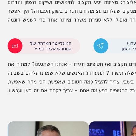
 השבעה באוקטובר לא מרחיבה את השורות. הממשלה
מאיפה יגיע תקציב לחימושים ושיקום הצפון והדרום
ים שעלותם עצומה והם חסרים בשוק העבודה? איך אפשר
ילו ללא סגירת משרד מיותר אחד כדי לשמש דוגמה
הניוזלייטר המרתק של
המחדש אצלך במייל
ציב ואז חטופים: תגידו – אנחנו השתגענו? למתוח את
רוד? תתעוררו! האנשים שלא שמרנו עליהם בשבעה
ם, מעונים. מעל 30 כבר מתו בשבי. צריך להציל כמה חטופים שאפשר, הכי מהר שאפשר,
פים בפעימה אחת – צריך לקחת את זה כאן ועכשיו.