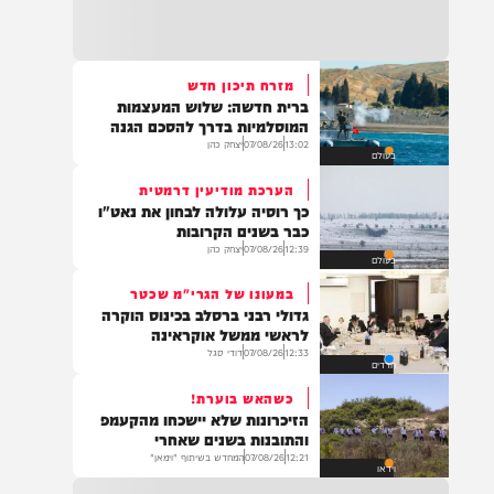
22:32
בהמשך להחייאה שבוצעה בבני ברק: הציבור
מתבקש להתפלל עבור הפעוט צבי בן שיינא
לרפואה שלמה
מזרח תיכון חדש
ברית חדשה: שלוש המעצמות
21:32
המוסלמיות בדרך להסכם הגנה
בין הזמנים: שלושה בחורי ישיבות חולצו
13:02
07/08/26
יצחק כהן
בעולם
מהכינרת לאחר שנסחפו לעומק האגם, בחוף
בלתי מוכרז כשהם על גבי אביזר ציפה.
הערכת מודיעין דרמטית
כך רוסיה עלולה לבחון את נאט"ו
כבר בשנים הקרובות
12:39
07/08/26
יצחק כהן
בעולם
21:31
בני ברק: חובשים ופראמדיקים של ארגון הצלה
במעונו של הגרי"מ שכטר
מבצעים פעולות החייאה על תינוק כבן שנה וחצי
גדולי רבני ברסלב בכינוס הוקרה
לאחר שנחנק משקית.
לראשי ממשל אוקראינה
12:33
07/08/26
דודי סגל
חרדים
כשהאש בוערת!
19:03