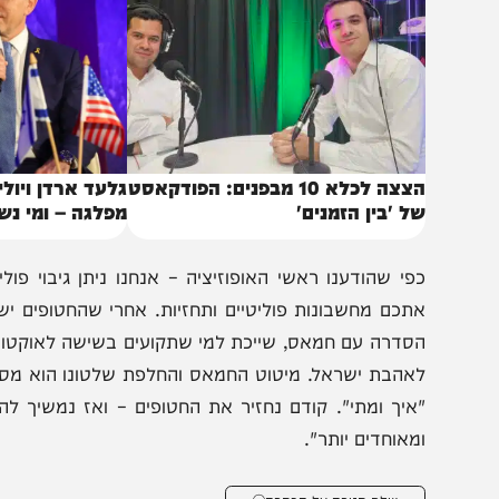
באותו נושא
הצצה לכלא 10 מבפנים: הפודקאסט
גלעד ארדן ויולי אדלש
ל 'בין הזמנים'
מפלגה – ומי נשאר בח
פי שהודענו ראשי האופוזיציה – אנחנו ניתן גיבוי פוליטי.
תכם מחשבונות פוליטיים ותחזיות. אחרי שהחטופים ישובו –