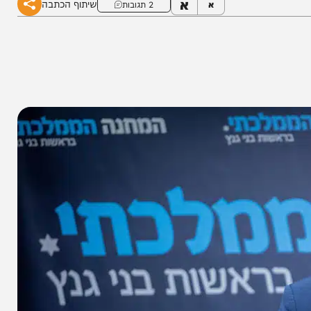
א
שיתוף הכתבה
א
2 תגובות