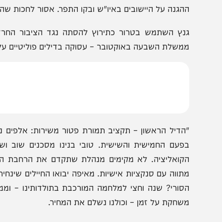
"100 הרוגים ומאות פצועים ממגה פיגוע של מטענים על אוט
יום חמישי האחרון. אסור להסתכל על מבחן התוצאה – רק על ה
יני הטרור שנמצאים דקות נסיעה מיישובנו עד תום ובכל האמצ
הגנה על היישובים באיו"ש ובקו התפר. אסור לחכות שהפצצה 
נץ השתמש בטרור כתירוץ להסתה נגד הציבור החרדי ואמר:
משלת השבעה באוקטובר – עסוקה בדילים פוליטיים על חשבון
הדיל הראשון – תקציב תמורת פטור משירות: אלפים נפצעו ונפל
פעם החמישית והשישית. טובי בנינו מסכנים שוב ושוב א
קואליציה. לא מקימים מנהלת שתקדם את הרחבת השורות, ל
תווה עם סנקציות אישיות. מאיפה יבואו החיילים שינחיתו גיהנום