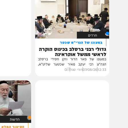
תוכן שאסור לפספס
חרדים
במעונו של הגרי"מ שכטר
גדולי רבני ברסלב בכינוס הוקרה
לראשי ממשל אוקראינה
במעונו של פאר הדור וזקן חסידי ברסלב
הגה"צ רבי יעקב מאיר שכטער שליט"א,
ובהשתתפות...
12:33
07/08/26
דודי סגל
0