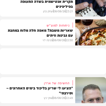
תקרית אנטישמית בשדה התעופה
בפיליפינים
המשב"ק
23:21
08/08/26
יצחק כהן
ניחוחות למוצ"ש
שאריות משבת? מאפה חלה מלוח במחבת
עם גבינות וזיתים
חדשות
22:50
08/08/26
פנינה לוי
מתכונים
החשיפה של ארדן
"הציעו לי שריון בליכוד בימים האחרונים –
וסירבתי"
22:49
08/08/26
שוקי כץ