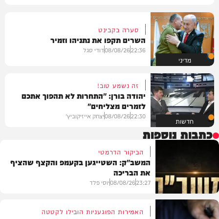
סערה בקבינט
השרים תקפו את נתניהו וזמיר
22:36
08/08/26
דודי סגל
מדיני
זה נשמע טוב!
יהודה בורן: "התחרות לא תהפוך אתכם
לזמרים מצליחים"
22:30
08/08/26
יצחק אייזיקוביץ'
חדשות
כתבות נוספות
הביקור הדרמטי
המשב"ק: השטייגען בקעמפ והקצף שהציף
את הבריכה
23:27
08/08/26
יוסי פלד
האמירות הפוגעניות הובילו לקטטה