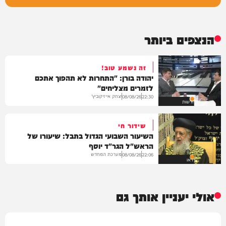
הנצפים ביותר
זה נשמע טוב!
יהודה בורן: "התחרות לא תהפוך אתכם
לזמרים מצליחים"
יצחק אייזיקוביץ'
08/08/26
22:30
חדשות
שידור חי
השיעור השבועי הגדול בתבל: שיעורו של
הראש"ל הגר"ד יוסף
מערכת המחדש
08/08/26
22:06
וידאו
אולי יעניין אותך גם