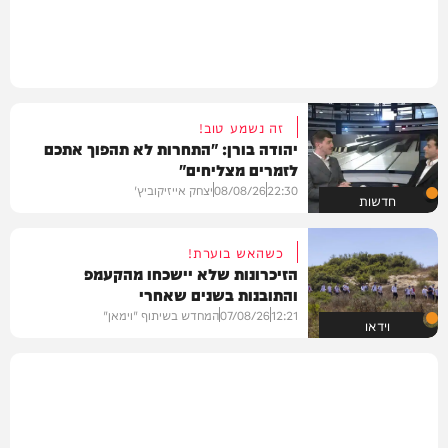
זה נשמע טוב!
יהודה בורן: "התחרות לא תהפוך אתכם
לזמרים מצליחים"
22:30
08/08/26
יצחק אייזיקוביץ'
חדשות
כשהאש בוערת!
הזיכרונות שלא יישכחו מהקעמפ
והתובנות בשנים שאחרי
12:21
07/08/26
המחדש בשיתוף "וימאן"
וידאו