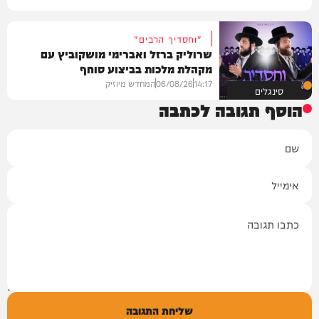
"וחסדיך הרבים"
שרוליק ברזל ואברימי מושקוביץ עם
מקהלת מלכות בביצוע סוחף
14:17
06/08/26
המחדש מיוזיק
סינגלים
הוסף תגובה לכתבה
שם
אימייל
תגובה
שליחת התגובה