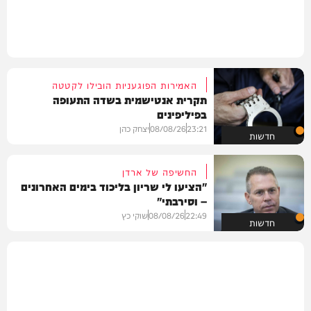
האמירות הפוגעניות הובילו לקטטה
תקרית אנטישמית בשדה התעופה
בפיליפינים
23:21
08/08/26
יצחק כהן
חדשות
החשיפה של ארדן
"הציעו לי שריון בליכוד בימים האחרונים
– וסירבתי"
22:49
08/08/26
שוקי כץ
חדשות