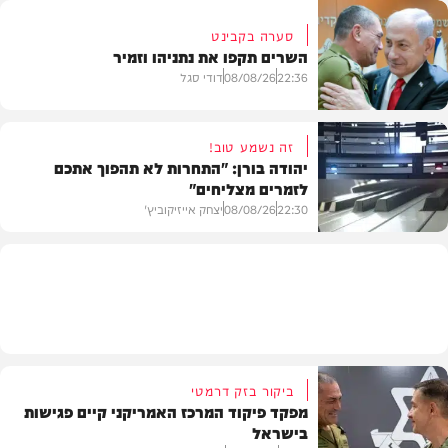
סערה בקבינט
השרים תקפו את נתניהו וזמיר
חדשות
22:36
08/08/26
דודי סגל
זה נשמע טוב!
יהודה בורן: "התחרות לא תהפוך אתכם
לזמרים מצליחים"
מדיני
22:30
08/08/26
יצחק אייזיקוביץ'
חדשות
ביקור בזק דרמטי
מפקד פיקוד המרכז האמריקני קיים פגישות
בישראל