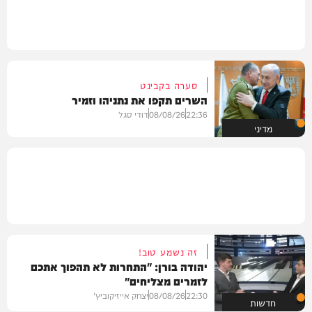
סערה בקבינט
השרים תקפו את נתניהו וזמיר
22:36
08/08/26
דודי סגל
מדיני
זה נשמע טוב!
יהודה בורן: "התחרות לא תהפוך אתכם
לזמרים מצליחים"
22:30
08/08/26
יצחק אייזיקוביץ'
חדשות