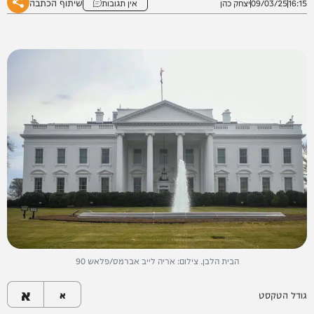
שיתוף הכתבה
16:15
09/03/25
יצחק כהן
אין תגובות
הבית הלבן. צילום: אריה לייב אברמס/פלאש 90
א
גודל הטקסט
א