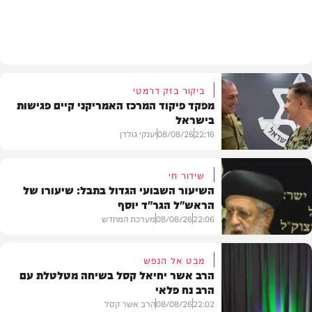
חדשות
ביקור בזק דרמטי
מפקד פיקוד המרכז האמריקני קיים פגישות
בישראל
22:16
08/08/26
יענקי גולדן
שידור חי
השיעור השבועי הגדול בתבל: שיעורו של
הראש"ל הגר"ד יוסף
חדשות
22:06
08/08/26
מערכת המחדש
מבט אל הנפש
הרב אשר יחיאל קסל בשיחה מטלטלת עם
הרב נח פלאי
וידאו
22:02
08/08/26
הרב אשר קסל