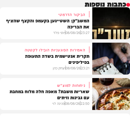
כתבות נוספות
הביקור הדרמטי
המשב"ק: השטייגען בקעמפ והקצף שהציף
את הבריכה
23:27
08/08/26
יוסי פלד
האמירות הפוגעניות הובילו לקטטה
תקרית אנטישמית בשדה התעופה
בפיליפינים
המשב"ק
23:21
08/08/26
יצחק כהן
ניחוחות למוצ"ש
שאריות משבת? מאפה חלה מלוח במחבת
עם גבינות וזיתים
חדשות
22:50
08/08/26
פנינה לוי