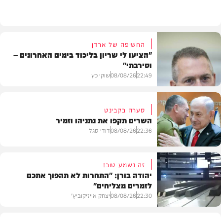
מתכונים
החשיפה של ארדן
"הציעו לי שריון בליכוד בימים האחרונים –
וסירבתי"
22:49
08/08/26
שוקי כץ
סערה בקבינט
השרים תקפו את נתניהו וזמיר
חדשות
22:36
08/08/26
דודי סגל
זה נשמע טוב!
יהודה בורן: "התחרות לא תהפוך אתכם
לזמרים מצליחים"
מדיני
22:30
08/08/26
יצחק אייזיקוביץ'