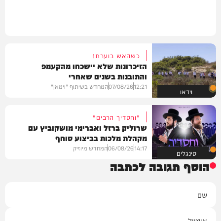
כשהאש בוערת!
הזיכרונות שלא יישכחו מהקעמפ
והתובנות בשנים שאחרי
12:21
07/08/26
המחדש בשיתוף "וימאן"
וידאו
"וחסדיך הרבים"
שרוליק ברזל ואברימי מושקוביץ עם
מקהלת מלכות בביצוע סוחף
14:17
06/08/26
המחדש מיוזיק
סינגלים
הוסף תגובה לכתבה
שם
אימייל