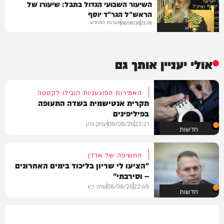
השיעור השבועי הגדול בתבל: שיעורו של
הראש"ל הגר"ד יוסף
מערכת המחדש
08/08/26
22:06
וידאו
אולי יעניין אותך גם
האמירות הפוגעניות הובילו לקטטה
תקרית אנטישמית בשדה התעופה
בפיליפינים
23:21
08/08/26
יצחק כהן
חדשות
החשיפה של ארדן
"הציעו לי שריון בליכוד בימים האחרונים
– וסירבתי"
22:49
08/08/26
שוקי כץ
חדשות