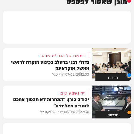
תוכן שאסור לפספס
במעונו של הגרי"מ שכטר
גדולי רבני ברסלב בכינוס הוקרה לראשי
ממשל אוקראינה
12:33
07/08/26
דודי סגל
חרדים
זה נשמע טוב!
יהודה בורן: "התחרות לא תהפוך אתכם
לזמרים מצליחים"
22:30
08/08/26
יצחק אייזיקוביץ'
חדשות