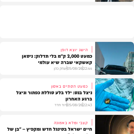
בית המדרש
הישג יוצא דופן
כמעט 2,000 ק"מ בלי תדלוק: ניסאן
קאשקאי שברה שיא עולמי
22:44
05/08/26
יצחק כהן
כמעט הסתיים באסון
ניצל בנס: ילד בלע סוללת כפתור וניצל
ברגע האחרון
חדשות הרכב
22:43
05/08/26
דוד חדד
קצבי ומלא באמונה
חיים ישראל בסינגל חדש ומקפיץ – "בן של