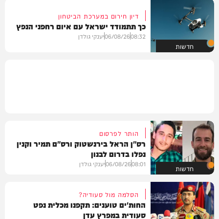
דיון חירום במערכת הביטחון
כך תתמודד ישראל עם איום רחפני הנפץ
08:32
06/08/26
יענקי גולדן
חדשות
הותר לפרסום
רס"ן הראל בירנשטוק ורס"ם תמיר וקנין
נפלו בדרום לבנון
08:01
06/08/26
יענקי גולדן
חדשות
הסלמה מול סעודיה?
החות'ים טוענים: תקפנו מכלית נפט
סעודית במפרץ עדן