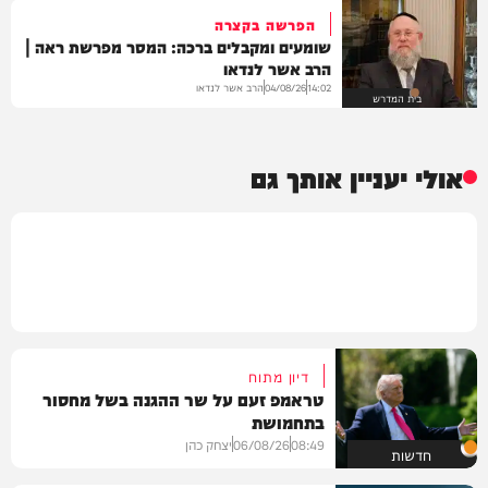
הפרשה בקצרה
שומעים ומקבלים ברכה: המסר מפרשת ראה |
הרב אשר לנדאו
הרב אשר לנדאו
04/08/26
14:02
בית המדרש
אולי יעניין אותך גם
דיון מתוח
טראמפ זעם על שר ההגנה בשל מחסור
בתחמושת
08:49
06/08/26
יצחק כהן
חדשות