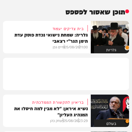
תוכן שאסור לפספס
בית צדיקים יעמוד
גלריה: שמחת נישואי נכדת פוסק עדת
תימן הגר"י רצאבי
11:00
05/08/26
חיים גפן
גלריות
בריאיון לתקשורת הממלכתית
נשיא איראן: "לא מבין למה חיסלו את
המנהיג העליון"
23:29
05/08/26
יצחק כהן
בעולם