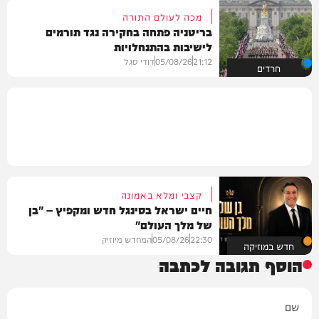
מכה לעולם התורה
בריטניה פתחה בחקירה נגד תורמים
לישיבות בהתנחלויות
21:12
05/08/26
דודי סגל
חרדים
קצבי ומלא באמונה
חיים ישראל בסינגל חדש ומקפיץ – "בן
של מלך העולם"
22:30
05/08/26
המחדש מיוזיק
חדש במוזיקה
הוסף תגובה לכתבה
שם