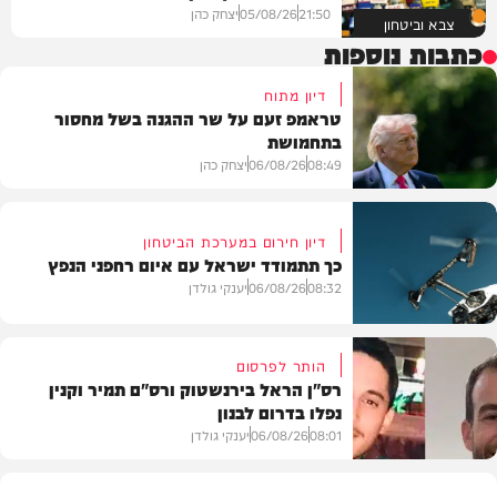
21:50
05/08/26
יצחק כהן
צבא וביטחון
כתבות נוספות
דיון מתוח
טראמפ זעם על שר ההגנה בשל מחסור
בתחמושת
08:49
06/08/26
יצחק כהן
דיון חירום במערכת הביטחון
כך תתמודד ישראל עם איום רחפני הנפץ
חדשות
08:32
06/08/26
יענקי גולדן
הותר לפרסום
רס"ן הראל בירנשטוק ורס"ם תמיר וקנין
נפלו בדרום לבנון
חדשות
08:01
06/08/26
יענקי גולדן