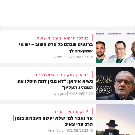
חדשות
במרכז הרפואי מעיני הישועה
ברגעים שבהם כל פרט חשוב – יש מי
שמקשיב לך
מערכת המחדש תוכן שיווקי
בריאיון לתקשורת הממלכתית
נשיא איראן: "לא מבין למה חיסלו את
המנהיג העליון"
תוכן שיווקי
23:29
05/08/26
יצחק כהן
5 דקות באור החיים
אוי ואבוי למי שלא יעשה העברות בזמן |
הרב עלי צאיג
בעולם
23:10
05/08/26
הרב עלי צאיג