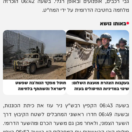
גבי רכבים, אופנועים ובאופן רגלי. בשעה 06:42 הוכרזה
מלחמה בחטיבה הדרומית על ידי המח"ט.
באותו נושא
בעקבות הצהרת מועצת השלום:
חוסל מפקד הנוח'בה שפשט
שינוי במדיניות החיסולים בעזה
לישראל והשתתף בלחימה
בשעה 06:43 הקפיץ רבש"ץ ניר עוז את כיתת הכוננות,
ובשעה 06:49 חדרו ראשוני המחבלים לשטח הקיבוץ דרך
השער הצפוני, ולאחר מכן גם משער הכרם ומהשער הדרומי.
חילופי הירי הראשונים עם המחבלים היו בשעה 06:52 בצפון