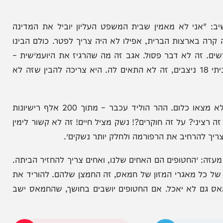
מראש הממשלה דבר ליגיטימי כמו פיטורי ראש השב״כ
, מי היועץ המשפטי, מי האנשים שילכו איתו יד ביד,
י לא מאמין שבית המשפט העליון יוביל את המדינה
רצות הברית, אפילו לא היה צריך לפטר. כולם הבינו
לא דבר פסול. אגב זה מה שהרגיז את היועמ״שית –
שאני מיניתי מפכ״ל חדש, מיניתי נציב שב״ס חדש, מיניתי 18 ניצבים, זה לא התאים לה. היא צריכה להבין שזה לא
על החקירות סביב רפורמת הנשק: ״שנה שלמה בדקו ולא מצאו כלום. ההר הוליד עכבר – מתוך 200 אלף רישיונות
ות, מצאו רק ב-47 ליקויים. זה רציני? על זה חוקרים?! נשק מציל חיים! זה לא קשור לימין
רחיב את הרפורמה ולחלק יותר נשקים״.
החטופים הם האחים שלנו, ואחים צריך להחזיר הביתה.