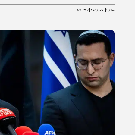
אכלו" • על היועמ"שית: "אנחנו רפובליקת בננות?"
10:4
23/03/25
שוקי כץ