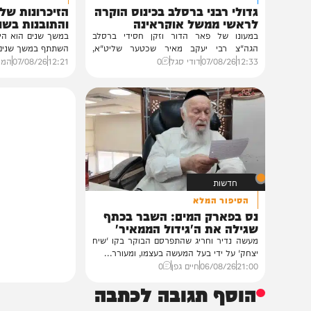
חרדים
וידאו
במעונו של הגרי"מ שכטר
כשהאש בוערת!
גדולי רבני ברסלב בכינוס הוקרה
הזיכרונות שלא ייש
לראשי ממשל אוקראינה
והתובנות בשנים שא
במעונו של פאר הדור וזקן חסידי ברסלב
במשך שנים הוא היה מלא בג
הגה"צ רבי יעקב מאיר שכטער שליט"א,
השתתף במשך שנים. הוא זכר 
ובהשתתפות...
12:33
07/08/26
דודי סגל
0
12:21
07/08/26
המחדש בשיתו