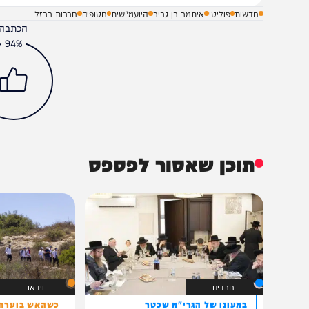
חדשות
פוליטי
איתמר בן גביר
היועמ"שית
חטופים
חרבות ברזל
הכתבה עניינה א
94%
תוכן שאסור לפספס