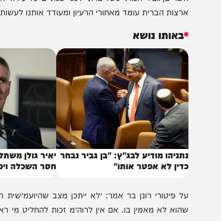
שר בן גביר אמר: ״כשדיברתי לפני שנתיים על עידוד הגירה מעז
רצות הברית עומד מאחורי הרעיון ומעודד אותנו לעשות את זה.
באותו נושא
תניהו מודיע לבג"ץ: "בן גביר נבחר
יאיר גולן משתלח: "הצ
דין לא אפטר אותו"
חסר השכלה ויכולת פי