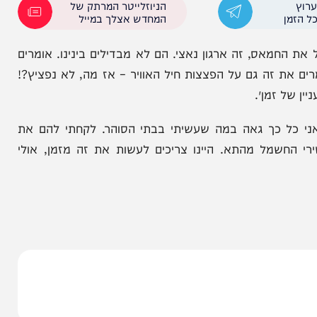
מאגרי המזון של חמאס, זה החמצן שלהם. להוריד את
לא יאכל. אם החטופים יושבים בחושך, שהחמאס ישב
הניוזלייטר המרתק של
המחדש אצלך במייל
מאס, זה ארגון נאצי. הם לא מבדילים בינינו. אומרים
זה גם על הפצצות חיל האוויר – אז מה, לא נפציץ?!
זמן״.
ל כך גאה במה שעשיתי בבתי הסוהר. לקחתי להם את
ל מהתא. היינו צריכים לעשות את זה מזמן, אולי