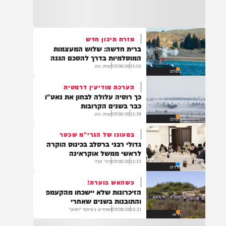
22:32
בהמשך להחייאה שבוצעה בבני ברק: הציבור
מתבקש להתפלל עבור הפעוט צבי בן שיינא
לרפואה שלמה
מזרח תיכון חדש
ברית חדשה: שלוש המעצמות
21:32
המוסלמיות בדרך להסכם הגנה
בין הזמנים: שלושה בחורי ישיבות חולצו
13:02
07/08/26
יצחק כהן
בעולם
מהכינרת לאחר שנסחפו לעומק האגם, בחוף
בלתי מוכרז כשהם על גבי אביזר ציפה.
הערכת מודיעין דרמטית
כך רוסיה עלולה לבחון את נאט"ו
כבר בשנים הקרובות
12:39
07/08/26
יצחק כהן
בעולם
21:31
בני ברק: חובשים ופראמדיקים של ארגון הצלה
במעונו של הגרי"מ שכטר
מבצעים פעולות החייאה על תינוק כבן שנה וחצי
גדולי רבני ברסלב בכינוס הוקרה
לאחר שנחנק משקית.
לראשי ממשל אוקראינה
12:33
07/08/26
דודי סגל
חרדים
כשהאש בוערת!
19:03