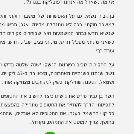
ל פיטורי רונן בר אמר: ״לא ייתכן מצב שהיועמ״שית תמנע 
הוא לא מאמין בו. אם אין לרוה״מ זכות להחליט מי ראש השב״כ
ז מה נשאר? מה אנחנו רפובליקת בננות?״.
ן גביר נשאל גם על האפשרות של משבר חוקתי והשיב: "אנ
משבר חוקתי. ככה לא מתנהלת מדינה. אגב, תראו מה קרה בא
נשיא חדש נבחר המשמעות היא שבוחרים פקידים חדשים. זה 
כ
ובד כך״.
נשק שנתנו בשנתיים האחרונ
שמאל. הטענה שחילקתי נשק למקורבים מצחיקה אותי. צריך לה
שר בן גביר פירט את גישתו כיצד להשיב את החטופים מעזה: ״