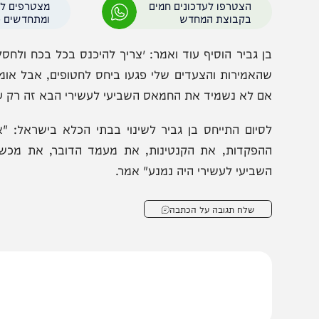
תפיסתי הדרך להחזיר את החטופים מתחילה בהפצצות של כל 
ל קווי החשמל בעזה. אם החטופים לא אוכלים, שהחמאס גם 
חושך. צריך למוטט את החמאס, נקודה״.
הצטרפו לעדכונים חמים
מצטרפים לערוץ
בקבוצת המחדש
ומתחדשים כל הזמן
ן גביר הוסיף עוד ואמר: ״צריך להיכנס בכל בכח ולחסל את הח
האמירות והצעדים שלי פגעו ביחס לחטופים, אבל אומרים את 
ם לא נשמיד את החמאס השביעי לעשירי הבא זה רק עניין של 
סיום התייחס בן גביר לשינוי בבתי הכלא בישראל: "אני כ
הפקדות, את הקנטינות, את מעמד הדובר, את מכשירי החשמ
שביעי לעשירי היה נמנע" אמר.
שלח תגובה על הכתבה