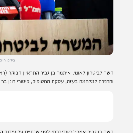
צילום: חיים גולדברג/פ
שר לביטחון לאומי, איתמר בן גביר התראיין הבוקר (ראשון) לא
החזרה למלחמה בעזה, עסקת החטופים, פיטורי רונן בר והיועמ״ש