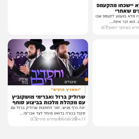
כחו מהקעמפ
חרי
עגוע לקעמפ שבו
איפה...
ף "וימאן"
0