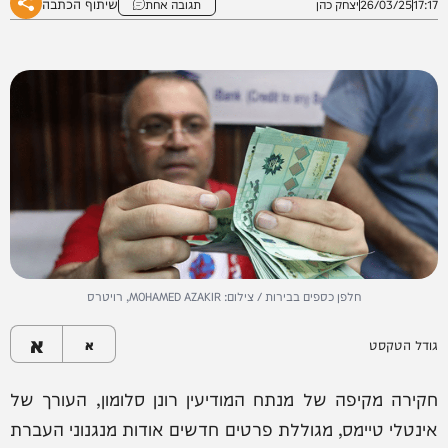
שיתוף הכתבה
17:17
26/03/25
יצחק כהן
תגובה אחת
חלפן כספים בבירות / צילום: MOHAMED AZAKIR, רויטרס
א
גודל הטקסט
א
חקירה מקיפה של מנתח המודיעין רונן סלומון, העורך של
אינטלי טיימס, מגוללת פרטים חדשים אודות מנגנוני העברת