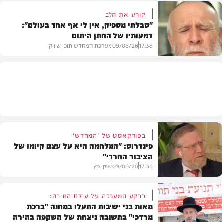
קורע את הלב
"סבלתי מספיק, אין לי אף אחד בעולם":
דמעותיו של החתן היתום
חדשות
17:38
09/08/26
מערכת המחדש תוכן שיווקי
בית המדרש
בפודקאסט של 'המחדש'
פינדרוס: "המלחמה היא על עצם קיומו של
הציבור החרדי"
17:35
09/08/26
שוקי כץ
ברקע המערכה על עולם התורה:
מאות בני ישיבות התעלו במחנה "ברכת
מרדכי" בתשובה ניצחת של השקפה בהירה
פוליטי