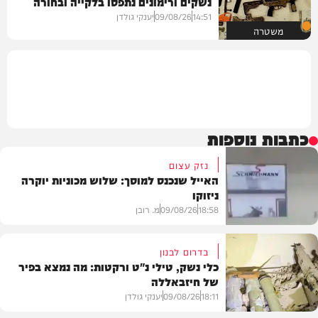
נשקים ורימונים נתפסו בלקייה ובחורה
14:51
09/08/26
יענקי גולדן
משטרה
כתבות נוספות
נזק עצום
האייל שנכנס למוסך: שלוש מכוניות יוקרה
ניזוקו
18:58
09/08/26
מ. רובן
בדרום לבנון
כלי נשק, טילי נ"ט ורקטות: מה נמצא בפיר
של חיזבאללה
בעולם
18:11
09/08/26
יענקי גולדן