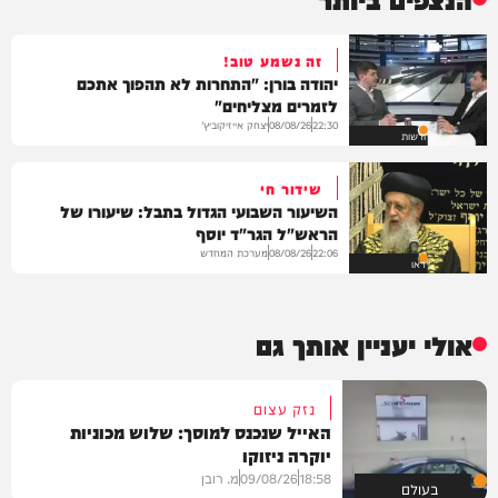
זה נשמע טוב!
יהודה בורן: "התחרות לא תהפוך אתכם
לזמרים מצליחים"
יצחק אייזיקוביץ'
08/08/26
22:30
חדשות
שידור חי
השיעור השבועי הגדול בתבל: שיעורו של
הראש"ל הגר"ד יוסף
מערכת המחדש
08/08/26
22:06
וידאו
אולי יעניין אותך גם
נזק עצום
האייל שנכנס למוסך: שלוש מכוניות
יוקרה ניזוקו
18:58
09/08/26
מ. רובן
בעולם