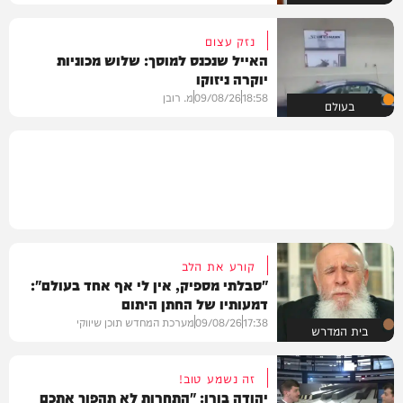
נזק עצום
האייל שנכנס למוסך: שלוש מכוניות
יוקרה ניזוקו
18:58
09/08/26
מ. רובן
בעולם
קורע את הלב
"סבלתי מספיק, אין לי אף אחד בעולם":
דמעותיו של החתן היתום
17:38
09/08/26
מערכת המחדש תוכן שיווקי
בית המדרש
זה נשמע טוב!
יהודה בורן: "התחרות לא תהפוך אתכם