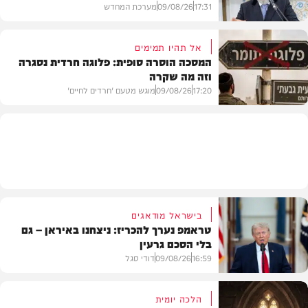
17:31
09/08/26
מערכת המחדש
אל תהיו תמימים
המסכה הוסרה סופית: פלוגה חרדית נסגרה
וזה מה שקרה
גלריות
17:20
09/08/26
מוגש מטעם 'חרדים לחיים'
דעות
בישראל מודאגים
טראמפ נערך להכריז: ניצחנו באיראן – גם
בלי הסכם גרעין
16:59
09/08/26
דודי סגל
הלכה יומית