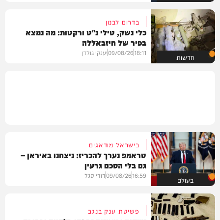
בדרום לבנון
כלי נשק, טילי נ"ט ורקטות: מה נמצא
בפיר של חיזבאללה
18:11
09/08/26
יענקי גולדן
חדשות
בישראל מודאגים
טראמפ נערך להכריז: ניצחנו באיראן –
גם בלי הסכם גרעין
16:59
09/08/26
דודי סגל
בעולם
פשיטת ענק בנגב