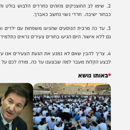
ידינו הגיע תכתובת דוא"ל ששלח אמנון שאולי, מנהל אשכול
ע בגפו אינו רשאי.
2. שימו לב החוצניקים מזוהים כחרדים הלבוש בולט וההפרדה
בחור ישיבה. חרדי נשוי נחשב כאברך.
3. עד כה מרבית הנוסעים שהגיעו משפחות עם ילדים ואין בע
ם ללא אישור. היום הגיעו בחורים צעירים נראים כתלמידי תיכון ו
4. צריך להבין שאם לא נמנע את הגעת הצעירים אנו עשויים 
בצע הקלות מעבר למה שבצענו עד כה. מודה לכם על שיתוף ה
באותו נושא