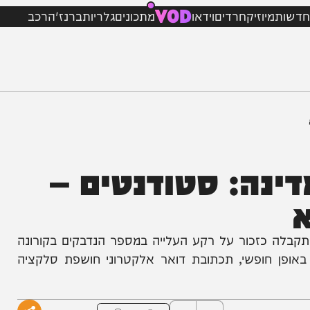
VOD
מיוזיק
חרדים
וידאו
מתכונים
גלריות
ברנז'ה
רכב
ה: סטודנטים –
כזכור על רקע העלייה במספר הנדבקים בקורונה
 חופשי, תכתובת דואר אלקטרוני חושפת סלקציה