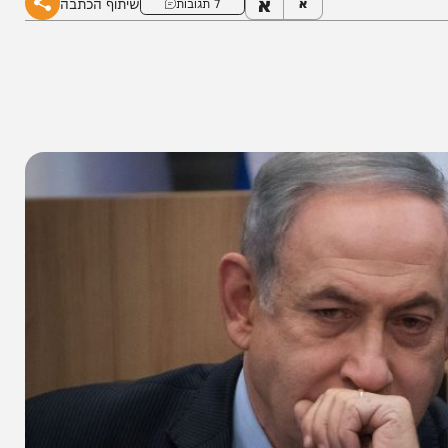
א
שיתוף הכתבה
א
7 תגובות