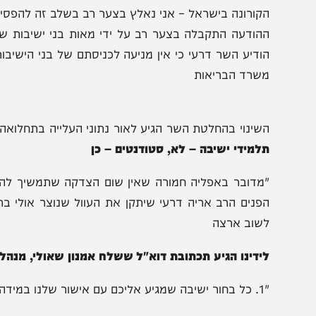
הכניס לישראל, הזוי? נכון, אבל זה המצב
זכור לפני שבוע ימים קיבלו ראשי הישיבות מכתב משר הפנ
קורונה בישראל – אני נאלץ בצער רב בשלב זה להפסיק את כנ
הודעה התקבלה בצער רב על ידי מאות בני ישיבות שכבר רכ
ודיע השר דרעי כי אין מניעה לכניסתם של בני הישיבות ארצה
שרד הבריאות
שינוי בהחלטת השר הגיע לאור נתוני העלייה בתחלואה בקורו
למידי ישיבה – לא, סטודנטים – כן
מדובר באפליה חמורה שאין שום הצדקה שתמשיך להתרחש. ל
פנים הרב אריה דרעי שיתקן את העוול שנוצר אולי בתום לב"
שוב ארצה