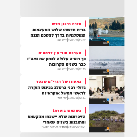
22:32
בהמשך להחייאה שבוצעה בבני ברק: הציבור
מתבקש להתפלל עבור הפעוט צבי בן שיינא
לרפואה שלמה
מזרח תיכון חדש
ברית חדשה: שלוש המעצמות
21:32
המוסלמיות בדרך להסכם הגנה
בין הזמנים: שלושה בחורי ישיבות חולצו
13:02
07/08/26
יצחק כהן
בעולם
מהכינרת לאחר שנסחפו לעומק האגם, בחוף
בלתי מוכרז כשהם על גבי אביזר ציפה.
הערכת מודיעין דרמטית
כך רוסיה עלולה לבחון את נאט"ו
כבר בשנים הקרובות
12:39
07/08/26
יצחק כהן
בעולם
21:31
בני ברק: חובשים ופראמדיקים של ארגון הצלה
במעונו של הגרי"מ שכטר
מבצעים פעולות החייאה על תינוק כבן שנה וחצי
גדולי רבני ברסלב בכינוס הוקרה
לאחר שנחנק משקית.
לראשי ממשל אוקראינה
12:33
07/08/26
דודי סגל
חרדים
כשהאש בוערת!
19:03