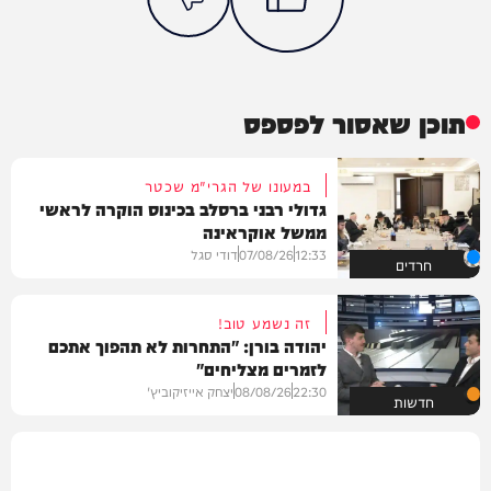
תוכן שאסור לפספס
במעונו של הגרי"מ שכטר
גדולי רבני ברסלב בכינוס הוקרה לראשי
ממשל אוקראינה
12:33
07/08/26
דודי סגל
חרדים
זה נשמע טוב!
יהודה בורן: "התחרות לא תהפוך אתכם
לזמרים מצליחים"
22:30
08/08/26
יצחק אייזיקוביץ'
חדשות