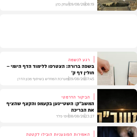
08:19
09/08/26
יצחק כהן
חדשות
רגע לנשמה
בשפה ברורה: הצטרפו ללימוד הדף היומי –
חולין דף ק'
07:45
09/08/26
מערכת המחדש בשיתוף מכון הדרן
הביקור הדרמטי
המשב"ק: השטייגען בקעמפ והקצף שהציף
את הבריכה
בית המדרש
23:27
08/08/26
יוסי פלד
האמירות הפוגעניות הובילו לקטטה