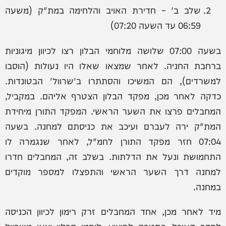
שלב ב' – חדירת האויב והלחימה במת"ק (משעה
06:59 עד השעה 07:20)
בשעה 07:00 שלושה מלוחמי הבלון רצו לכיוון מיגוניות
ברחבת החניה. לאחר שמצאו שאלו היו נעולות (הוסבו
למשרדים), הם המשיכו והסתתרו ב'שרוול' הבטונדות.
כדקה לאחר מכן, מפקד הבלון הצטרף אליהם. במקביל,
המחבלים פרצו את השער הראשי. המפקד התורן מיחידת
המת"ק ירה לעברם ועיכב את כניסתם למחנה. בשעה
07:04 חזר מפקד התורן לחמ"ל, לאחר שנגמרה לו
התחמושת ונעל את הדלתות. בשלב זה, המחבלים חדרו
למחנה דרך השער הראשי והתפצלו למספר מוקדים
במחנה.
מיד לאחר מכן, אחד המחבלים זרק רימון לכיוון הכניסה
לחדר האוכל. בתגובה לפיצוץ, לוחמי הבלון יצאו משרוול