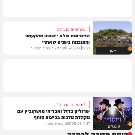
כשהאש בוערת!
הזיכרונות שלא יישכחו מהקעמפ
והתובנות בשנים שאחרי
12:21
07/08/26
המחדש בשיתוף "וימאן"
וידאו
"וחסדיך הרבים"
שרוליק ברזל ואברימי מושקוביץ עם
מקהלת מלכות בביצוע סוחף
14:17
06/08/26
המחדש מיוזיק
סינגלים
הוסף תגובה לכתבה