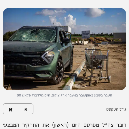
הטבח בשבע באוקטובר במעבר ארז. צילום: חיים גולדברג פלאש 90
א
גודל הטקסט
א
דובר צה"ל מפרסם היום (ראשון) את התחקיר המבצעי