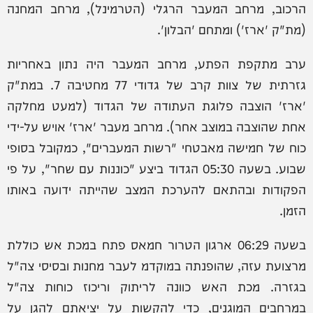
הרכוב, מרחב המעבר הרגלי (הטרמינל), מרחב המחנה
(מת"ק 'ארז') ומתחם 'הבלון'.
ערב מתקפת הפתע, מרחב המעבר היה נתון באחריות
גזרתית של צוות קרב של גדודי 77 מחטיבה 7. במת"ק
'ארז' הוצבה פלוגת העתודה של הגדוד (למעט מחלקה
אחת שהוצבה במוצב אחר). מרחב מעבר 'ארז' אויש על-ידי
כוח של חמישה מאבטחי "רשות המעברים", כמקובל בסופי
שבוע. בשעה 05:30 הגדוד ביצע "כוננות עם שחר", על פי
הפקודות ובהתאם להערכת המצב שהייתה ידועה באותו
הזמן.
בשעה 06:29 ארגון הטרור חמאס פתח במכת אש כוללת
מרצועת עזה, שהופנתה במוקדמ לעבר מחנות ובסיסי צה"ל
בגזרה. מכת האש כוונה לריתוק וריכוז כוחות צה"ל
במרחבים המוגנים, כדי להקשות על יציאתם להגן על