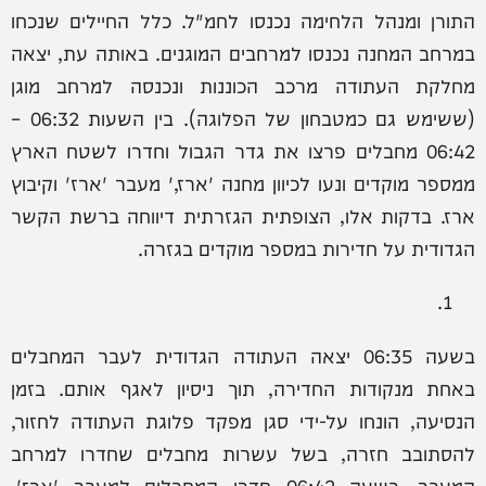
התורן ומנהל הלחימה נכנסו לחמ"ל. כלל החיילים שנכחו
במרחב המחנה נכנסו למרחבים המוגנים. באותה עת, יצאה
מחלקת העתודה מרכב הכוננות ונכנסה למרחב מוגן
(ששימש גם כמטבחון של הפלוגה). בין השעות 06:32 –
06:42 מחבלים פרצו את גדר הגבול וחדרו לשטח הארץ
ממספר מוקדים ונעו לכיוון מחנה 'ארז,' מעבר 'ארז' וקיבוץ
ארז. בדקות אלו, הצופתית הגזרתית דיווחה ברשת הקשר
הגדודית על חדירות במספר מוקדים בגזרה.
בשעה 06:35 יצאה העתודה הגדודית לעבר המחבלים
באחת מנקודות החדירה, תוך ניסיון לאגף אותם. בזמן
הנסיעה, הונחו על-ידי סגן מפקד פלוגת העתודה לחזור,
להסתובב חזרה, בשל עשרות מחבלים שחדרו למרחב
המעבר. בשעה 06:42 חדרו המחבלים למעבר 'ארז',