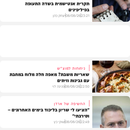
תקרית אנטישמית בשדה התעופה
בפיליפינים
המשב"ק
23:21
08/08/26
יצחק כהן
חדשות
ניחוחות למוצ"ש
שאריות משבת? מאפה חלה מלוח במחבת
עם גבינות וזיתים
22:50
08/08/26
פנינה לוי
החשיפה של ארדן
"הציעו לי שריון בליכוד בימים האחרונים –
וסירבתי"
מתכונים
22:49
08/08/26
שוקי כץ