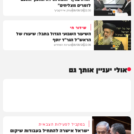
לזמרים מצליחים"
יצחק אייזיקוביץ'
08/08/26
22:30
חדשות
שידור חי
השיעור השבועי הגדול בתבל: שיעורו של
הראש"ל הגר"ד יוסף
מערכת המחדש
08/08/26
22:06
וידאו
אולי יעניין אותך גם
במקביל לפעילות הצבאית
ישראל אישרה להתחיל בעבודות שיקום