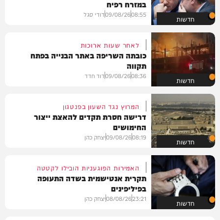
במזרח רפיח
08:55
09/08/26
דודי סגל
חדשות
לאחר שעות ארוכות
כובתה השריפה באתר הבנייה בפתח
תקווה
08:36
09/08/26
דוד חדד
חדשות
המרוץ נגד השעון בפנטגון
דרישה חסרת תקדים להאצת ייצור
החימושים
08:19
09/08/26
יצחק כהן
חדשות
האמירות הפוגעניות הובילו לקטטה
תקרית אנטישמית בשדה התעופה
בפיליפינים
23:21
08/08/26
יצחק כהן
חדשות