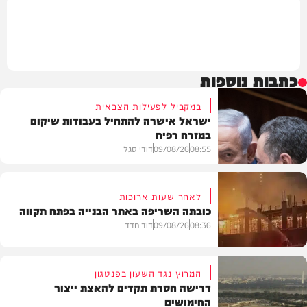
כתבות נוספות
במקביל לפעילות הצבאית
ישראל אישרה להתחיל בעבודות שיקום
במזרח רפיח
08:55
09/08/26
דודי סגל
לאחר שעות ארוכות
כובתה השריפה באתר הבנייה בפתח תקווה
חדשות
08:36
09/08/26
דוד חדד
המרוץ נגד השעון בפנטגון
דרישה חסרת תקדים להאצת ייצור
החימושים
חדשות