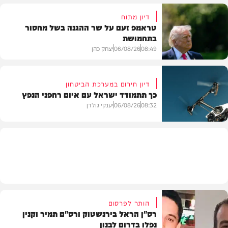
דיון מתוח
טראמפ זעם על שר ההגנה בשל מחסור
בתחמושת
חדשות
08:49
06/08/26
יצחק כהן
דיון חירום במערכת הביטחון
כך תתמודד ישראל עם איום רחפני הנפץ
חדשות
08:32
06/08/26
יענקי גולדן
חדשות
הותר לפרסום
רס"ן הראל בירנשטוק ורס"ם תמיר וקנין
נפלו בדרום לבנון