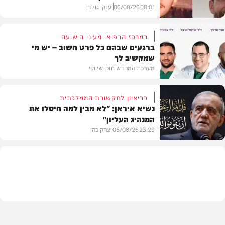
08:01
06/08/26
יענקי גולדן
במרכז הרפואי מעיני הישועה
ברגעים שבהם כל פרט חשוב – יש מי
שמקשיב לך
חדשות
מערכת המחדש תוכן שיווקי
בריאיון לתקשורת הממלכתית
נשיא איראן: "לא מבין למה חיסלו את
המנהיג העליון"
תוכן שיווקי
23:29
05/08/26
יצחק כהן
בעולם