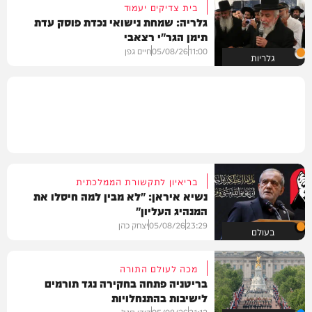
בית צדיקים יעמוד
גלריה: שמחת נישואי נכדת פוסק עדת
תימן הגר"י רצאבי
11:00
05/08/26
חיים גפן
גלריות
בריאיון לתקשורת הממלכתית
נשיא איראן: "לא מבין למה חיסלו את
המנהיג העליון"
23:29
05/08/26
יצחק כהן
בעולם
מכה לעולם התורה
בריטניה פתחה בחקירה נגד תורמים
לישיבות בהתנחלויות
21:12
05/08/26
דודי סגל