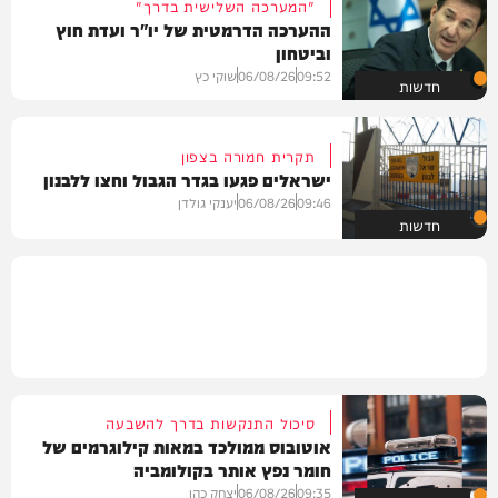
"המערכה השלישית בדרך"
ההערכה הדרמטית של יו"ר ועדת חוץ
וביטחון
09:52
06/08/26
שוקי כץ
חדשות
תקרית חמורה בצפון
ישראלים פגעו בגדר הגבול וחצו ללבנון
09:46
06/08/26
יענקי גולדן
חדשות
סיכול התנקשות בדרך להשבעה
אוטובוס ממולכד במאות קילוגרמים של
חומר נפץ אותר בקולומביה
09:35
06/08/26
יצחק כהן