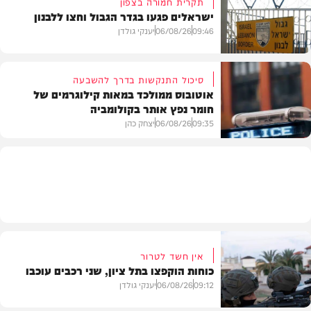
תקרית חמורה בצפון
ישראלים פגעו בגדר הגבול וחצו ללבנון
חדשות
09:46
06/08/26
יענקי גולדן
סיכול התנקשות בדרך להשבעה
אוטובוס ממולכד במאות קילוגרמים של
חומר נפץ אותר בקולומביה
חדשות
09:35
06/08/26
יצחק כהן
חדשות
אין חשד לטרור
כוחות הוקפצו בתל ציון, שני רכבים עוכבו
09:12
06/08/26
יענקי גולדן