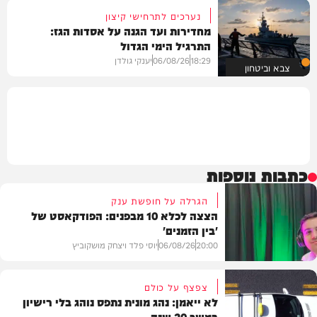
נערכים לתרחישי קיצון
מחדירות ועד הגנה על אסדות הגז:
התרגיל הימי הגדול
18:29
06/08/26
יענקי גולדן
צבא וביטחון
כתבות נוספות
הגרלה על חופשת ענק
הצצה לכלא 10 מבפנים: הפודקאסט של
'בין הזמנים'
20:00
06/08/26
יוסי פלד ויצחק מושקוביץ
צפצף על כולם
לא ייאמן: נהג מונית נתפס נוהג בלי רישיון
במשך 20 שנה
VOD