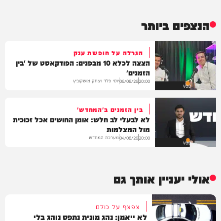
הנצפים ביותר
הגרלה על חופשת ענק
הצצה לכלא 10 מבפנים: הפודקאסט של 'בין
הזמנים'
יוסי פלד ויצחק מושקוביץ
06/08/26
20:00
VOD
בין הזמנים ב'המחדש'
לא לבעלי לב חלש: אומן החושים אכל זכוכית
מול המצלמות
מערכת המחדש
04/08/26
20:00
VOD
אולי יעניין אותך גם
צפצף על כולם
לא ייאמן: נהג מונית נתפס נוהג בלי