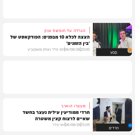
הגרלה על חופשת ענק
הצצה לכלא 10 מבפנים: הפודקאסט של
'בין הזמנים'
20:00
06/08/26
יוסי פלד ויצחק מושקוביץ
VOD
מעצרו הוארך
חרדי ממודיעין עילית נעצר בחשד
שאיים לרצוח קצין משטרה
13:05
06/08/26
יוסי פלד
חרדים