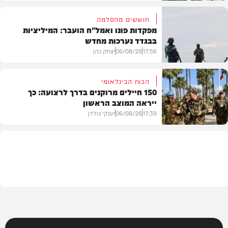
חוששים מהסלמה
מפקדות פונו ואמל"ח הועבר: המיליציות
בבגדד נערכות מחדש
בעולם
17:56
06/08/26
יצחק כהן
הכוח הבינלאומי
150 חיילים מרוקנים בדרך לרצועה: כך
ייראה המוצב הראשון
בעולם
17:39
06/08/26
יענקי גולדן
צבא וביטחון