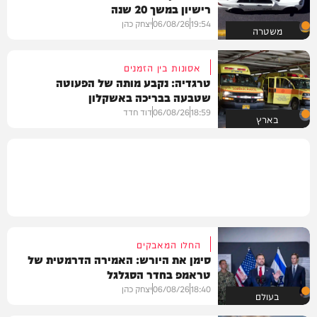
רישיון במשך 20 שנה
19:54
06/08/26
יצחק כהן
משטרה
אסונות בין הזמנים
טרגדיה: נקבע מותה של הפעוטה
שטבעה בבריכה באשקלון
18:59
06/08/26
דוד חדד
בארץ
החלו המאבקים
סימן את היורש: האמירה הדרמטית של
טראמפ בחדר הסגלגל
18:40
06/08/26
יצחק כהן
בעולם