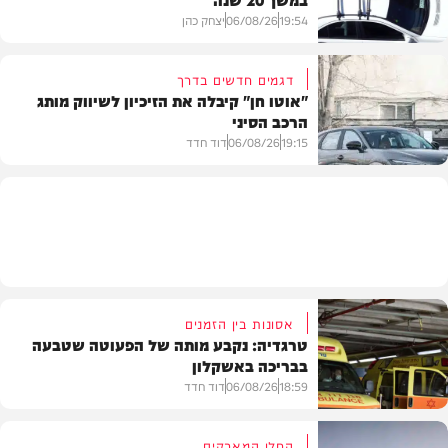
19:54
06/08/26
יצחק כהן
דגמים חדשים בדרך
"אוטו חן" קיבלה את הזיכיון לשיווק מותג
הרכב הסיני
משטרה
19:15
06/08/26
דוד חדד
רכב
אסונות בין הזמנים
טרגדיה: נקבע מותה של הפעוטה שטבעה
בבריכה באשקלון
18:59
06/08/26
דוד חדד
החלו המאבקים