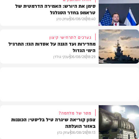
סימן את היורש: האמירה הדרמטית של
טראמפ בחדר הסגלגל
בארץ
18:40
06/08/26
יצחק כהן
נערכים לתרחישי קיצון
מחדירות ועד הגנה על אסדות הגז: התרגיל
הימי הגדול
בעולם
18:29
06/08/26
יענקי גולדן
צבא וביטחון
מסר של מלחמה?
צפון קוריאה שיגרה טיל בליסטי: הכוננות
באזור הועלתה
18:13
06/08/26
יצחק כהן