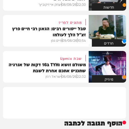
22:30
08/08/26
יצחק אייזיקוביץ'
חדשות
מתוניס לפריז
סבל ייסורים רבים: הגאון רבי חיים פרץ
זצ"ל הלך לעולמו
10:54
09/08/26
חיים גפן
חרדים
שבת Upmix
משולם זושא וTYH ב16 דקות של אנרגיה
שתכניס אתכם אחרת לשבת
22:32
06/08/26
ישראל רוזן
מיוזיק
הוסף תגובה לכתבה