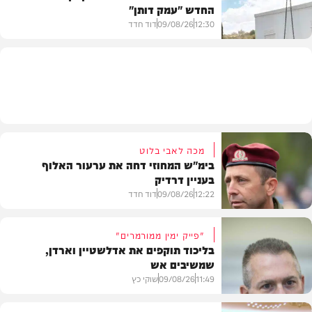
החדש "עמק דותן"
חדשות
12:30
09/08/26
דוד חדד
בארץ
מכה לאבי בלוט
בימ"ש המחוזי דחה את ערעור האלוף
בעניין דרדיק
12:22
09/08/26
דוד חדד
"פייק ימין ממורמרים"
בליכוד תוקפים את אדלשטיין וארדן,
שמשיבים אש
חדשות
11:49
09/08/26
שוקי כץ