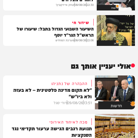
יצחק אייזיקוביץ'
08/08/26
22:30
חדשות
שידור חי
השיעור השבועי הגדול בתבל: שיעורו של
הראש"ל הגר"ד יוסף
מערכת המחדש
08/08/26
22:06
וידאו
אולי יעניין אותך גם
ההבהרה של נתניהו
"לא תקום מדינה פלסטינית – לא בעזה
ולא ביו"ש"
13:51
09/08/26
דודי סגל
חדשות
מכה לאיחוד האירופי
תנועת רגבים הגישה ערעור תקדימי נגד
הסנקציות