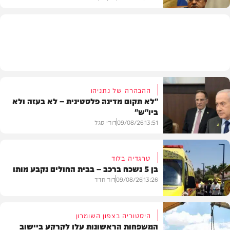
פוליטי
ההבהרה של נתניהו
"לא תקום מדינה פלסטינית – לא בעזה ולא
ביו"ש"
13:51
09/08/26
דודי סגל
טרגדיה בלוד
בן 5 נשכח ברכב – בבית החולים נקבע מותו
חדשות
13:26
09/08/26
דוד חדד
היסטוריה בצפון השומרון
המשפחות הראשונות עלו לקרקע ביישוב