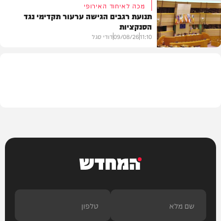
מכה לאיחוד האירופי
תנועת רגבים הגישה ערעור תקדימי נגד
הסנקציות
חדשות
11:10
09/08/26
דודי סגל
חדשות
המחדש