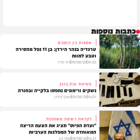
כתבות נוספות
אסונות בין הזמנים
טרגדיה בנהר הירדן: בן 11 נפל מהסירה
וטבע למוות
16:20
09/08/26
דוד חדד
פשיטת ענק בנגב
נשקים ורימונים נתפסו בלקייה ובחורה
בארץ
14:51
09/08/26
יענקי גולדן
לקראת רשימה משותפת
"ועדת הפיוס" תציג את הצעת הריצה
המאוחדת של המפלגות הערביות
משטרה
14:21
09/08/26
שוקי כץ