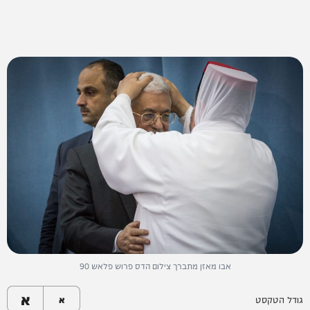
אבו מאזן מתברך צילום הדס פרוש פלאש 90
א
גודל הטקסט
א