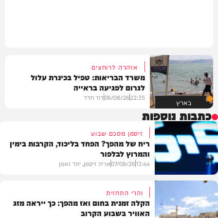
אזהרה לרוחצים
משרד הבריאות: טפיל בכינרת עלול
לגרום לפגיעה בראייה
22:35
06/08/26
דוד חדד
בארץ
כתבות נוספות
זיסמן מסכם שבוע
ריח של מהפך? הפחד בליכוד, הקרבות בימין
והמרוץ לבלפור
13:44
07/08/26
אריה זיסמן, יתד נאמן
והרי התחזית
הקלה זמנית בחום ואז מהפך: כך ייראה מזג
האוויר בשבוע הקרוב
פוליטי