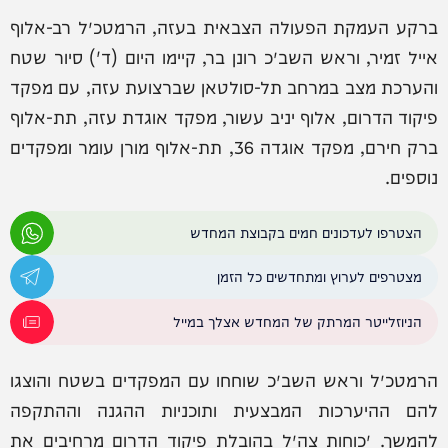
ברקע העמקת הפעולה הצבאית בעזה, הרמטכ״ל רב-אלוף
אייל זמיר, וראש השב״כ רונן בר, קיימו היום (ד') סיור שטח
והערכת מצב במרחב תל-סולטאן שברצועת עזה, עם מפקד
פיקוד הדרום, אלוף יניב עשור, מפקד אוגדת עזה, תת-אלוף
ברק חירם, מפקד אוגדה 36, תת-אלוף מורן עומר ומפקדים
נוספים.
הצטרפו לעדכונים חמים בקבוצת המחדש
מצטרפים לערוץ ומתחדשים כל הזמן
הניוזלייטר המרתק של המחדש אצלך במייל
הרמטכ״ל וראש השב״כ שוחחו עם המפקדים בשטח והוצגו
להם ההיערכות המבצעית ותוכניות ההגנה וההתקפה
להמשך. ״כוחות צה״ל בהובלת פיקוד הדרום מרחיבים את