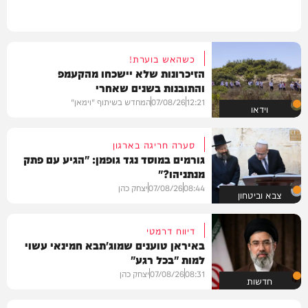
כשהאש בוערת!
הזיכרונות שלא יישכחו מהקעמפ
והתובנות בשנים שאחרי
12:21
07/08/26
המחדש בשיתוף "וימאן"
וידאו
סערה חריגה בארגון
גורמים במוסד נגד גופמן: "הגיע עם פתק
מנתניהו?"
08:44
07/08/26
יצחק כהן
צבא וביטחון
דיווח דרמטי
באיראן טוענים שמוג'תבא חמינאי עשוי
למות "בכל רגע"
08:31
07/08/26
יצחק כהן
חדשות