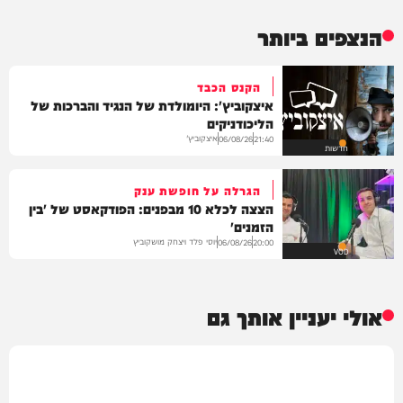
הנצפים ביותר
הקנס הכבד
איצקוביץ': היומולדת של הנגיד והברכות של
הליכודניקים
איצקוביץ'
06/08/26
21:40
חדשות
הגרלה על חופשת ענק
הצצה לכלא 10 מבפנים: הפודקאסט של 'בין
הזמנים'
יוסי פלד ויצחק מושקוביץ
06/08/26
20:00
VOD
אולי יעניין אותך גם