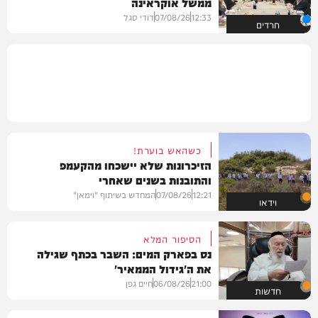
ממשל אוקראינה
12:33
07/08/26
דודי סגל
חרדים
כשהאש בוערת!
הזיכרונות שלא יישכחו מהקעמפ
והתובנות בשנים שאחרי
12:21
07/08/26
המחדש בשיתוף "וימאן"
וידאו
הסיפור המלא
נס בפארק המים: השבר בכתף שגילה
את ה'גידול הממאיר'
21:00
06/08/26
חיים גפן
חדשות