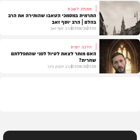
ממתק לשבת
התרמית במסמכי הטאבו שהותירה את הרב
בהלם | הרב יוסף זאב
דעות
11:55
07/08/26
הרב יוסף זאב
הלכה יומית
האם מותר לצאת לטיול לפני שהתפללתם
שחרית?
בית המדרש
11:09
07/08/26
הרב יהונתן ורנר
הלכה