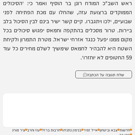
ראש השב"כ המודח רונן בר הוסיף ואמר כי: ״הסיכולים
הממוקדים ברצועת עזה, שהחלו עם מכת הפתיחה לפני
שבועיים, ילכו ויתגברו. קיים קשר ישיר בינם לבין הסיכול בלב
ביירות. טרור מסכלים בהתקפה וחמאס יפגוש סיכולים בכל
מקום ממנו יפעל כנגד אזרחי ישראל. מטרת התמרון ולקיחת
השטח היא להבהיר לחמאס שימשיך לשלם מחירים כל עוד
59 החטופים לא יוחזרו״.
שלח תגובה על הכתבה
חדשות
צבא וביטחון
אייל זמיר
בנימין נתניהו
חרבות ברזל
עוז וחרב
ציר מורג
רונן בר