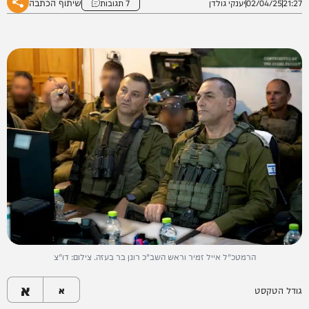
שיתוף הכתבה
21:27
02/04/25
יענקי גולדן
7 תגובות
הרמטכ"ל אייל זמיר וראש השב"כ רונן בר בעזה. צילום: דו"צ
א
גודל הטקסט
א