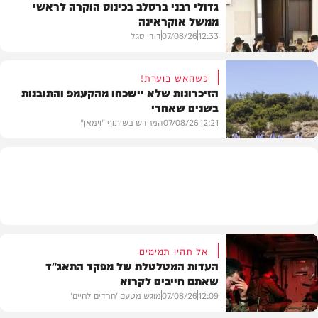
גדולי רבני ברסלב בכינוס הוקרה לראשי
ממשל אוקראינה
בעולם
12:33
07/08/26
דודי סגל
כשהאש בוערת!
הזיכרונות שלא יישכחו מהקעמפ והתובנות
בשנים שאחרי
חרדים
12:21
07/08/26
המחדש בשיתוף "וימאן"
וידאו
אל תהיו תמימים
העדות המטלטלת של מפקד התאג"ד
שאתם חייבים לקרוא
12:09
07/08/26
מוגש מטעם 'חרדים לחיים'