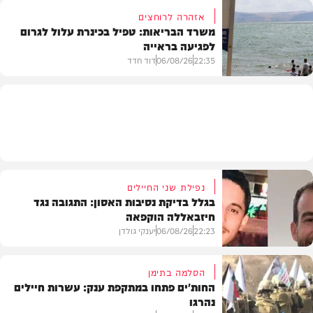
אזהרה לרוחצים
משרד הבריאות: טפיל בכינרת עלול לגרום
לפגיעה בראייה
בריאות
22:35
06/08/26
דוד חדד
בארץ
נפילת שני החיילים
בגלל בדיקת נסיבות האסון: התגובה נגד
חיזבאללה הוקפאה
22:23
06/08/26
יענקי גולדן
הסלמה בתימן
החות'ים פתחו במתקפת ענק: עשרות חיילים
נהרגו
צבא וביטחון