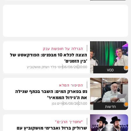
הגרלה על חופשת ענק
הצצה לכלא 10 מבפנים: הפודקאסט של
'בין הזמנים'
20:00
06/08/26
יוסי פלד ויצחק מושקוביץ
VOD
הסיפור המלא
נס בפארק המים: השבר בכתף שגילה
את ה'גידול הממאיר'
21:00
06/08/26
חיים גפן
חדשות
"וחסדיך הרבים"
שרוליק ברזל ואברימי מושקוביץ עם