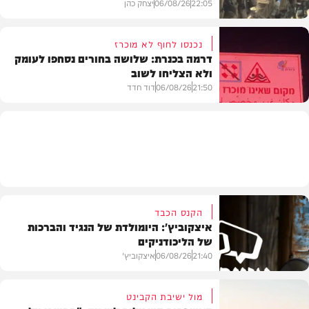
22:05
06/08/26
יצחק כהן
נכנסו לחוף לא מוכרז
דרמה בכנרת: שלושה בחורים נסחפו לעומק
ולא הצליחו לשוב
בעולם
21:50
06/08/26
דוד חדד
בארץ
הקנס הכבד
איצקוביץ': היומולדת של הנגיד והברכות
של הליכודניקים
21:40
06/08/26
איצקוביץ'
מול ישיבת הקבינט