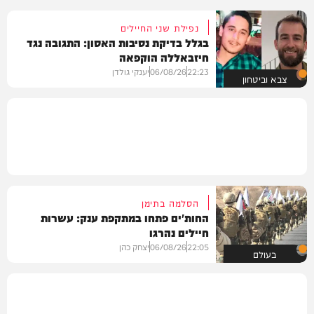
נפילת שני החיילים
בגלל בדיקת נסיבות האסון: התגובה נגד
חיזבאללה הוקפאה
22:23
06/08/26
יענקי גולדן
צבא וביטחון
הסלמה בתימן
החות'ים פתחו במתקפת ענק: עשרות
חיילים נהרגו
22:05
06/08/26
יצחק כהן
בעולם