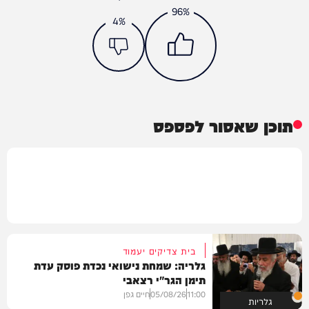
96%
4%
תוכן שאסור לפספס
בית צדיקים יעמוד
גלריה: שמחת נישואי נכדת פוסק עדת
תימן הגר"י רצאבי
11:00
05/08/26
חיים גפן
גלריות