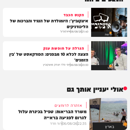
הקנס הכבד
איצקוביץ': היומולדת של הנגיד והברכות של
הליכודניקים
איצקוביץ'
06/08/26
21:40
חדשות
הגרלה על חופשת ענק
הצצה לכלא 10 מבפנים: הפודקאסט של 'בין
הזמנים'
יוסי פלד ויצחק מושקוביץ
06/08/26
20:00
VOD
אולי יעניין אותך גם
אזהרה לרוחצים
משרד הבריאות: טפיל בכינרת עלול
לגרום לפגיעה בראייה
22:35
06/08/26
דוד חדד
בארץ