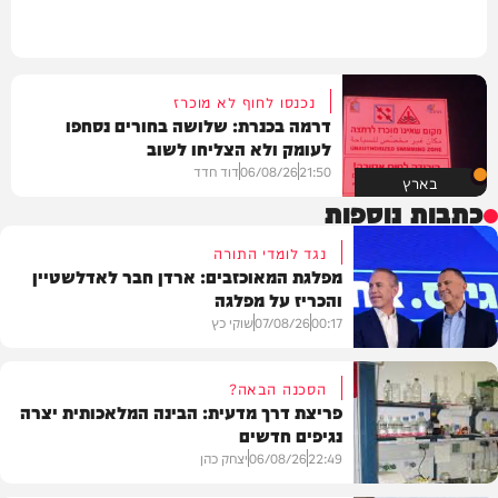
נכנסו לחוף לא מוכרז
דרמה בכנרת: שלושה בחורים נסחפו
לעומק ולא הצליחו לשוב
21:50
06/08/26
דוד חדד
בארץ
כתבות נוספות
נגד לומדי התורה
מפלגת המאוכזבים: ארדן חבר לאדלשטיין
והכריז על מפלגה
00:17
07/08/26
שוקי כץ
הסכנה הבאה?
פריצת דרך מדעית: הבינה המלאכותית יצרה
נגיפים חדשים
פוליטי
22:49
06/08/26
יצחק כהן