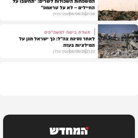
המשפחות השכולות לשרים: "תחשבו על
החיילים – לא על טראמפ"
חדשות
21:36
06/08/26
יענקי גולדן
תעודת ביטוח למשת"פים
לאחר נסיגת צה"ל: כך ישראל תגן על
המילציות בעזה
צבא וביטחון
21:22
06/08/26
יענקי גולדן
צבא וביטחון
המחדש