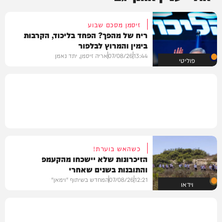
זיסמן מסכם שבוע
ריח של מהפך? הפחד בליכוד, הקרבות
בימין והמרוץ לבלפור
13:44
07/08/26
אריה זיסמן, יתד נאמן
פוליטי
כשהאש בוערת!
הזיכרונות שלא יישכחו מהקעמפ
והתובנות בשנים שאחרי
12:21
07/08/26
המחדש בשיתוף "וימאן"
וידאו