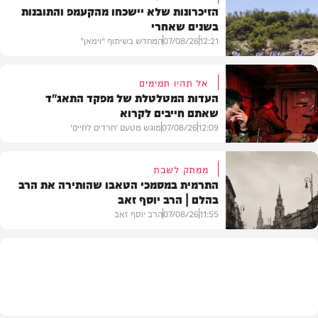
הזיכרונות שלא יישכחו מהקעמפ והתובנות
בשנים שאחרי
12:21
07/08/26
המחדש בשיתוף "וימאן"
אל תהיו תמימים
העדות המטלטלת של מפקד התאג"ד
שאתם חייבים לקרוא
וידאו
12:09
07/08/26
מוגש מטעם 'חרדים לחיים'
ממתק לשבת
התרמית במסמכי הטאבו שהותירה את הרב
בהלם | הרב יוסף זאב
דעות
11:55
07/08/26
הרב יוסף זאב
בית המדרש