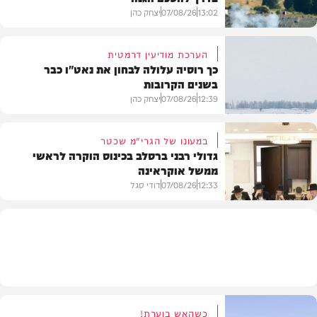
13:02
07/08/26
יצחק כהן
הערכת מודיעין דרמטית
כך רוסיה עלולה לבחון את נאט"ו כבר
בשנים הקרובות
בעולם
12:39
07/08/26
יצחק כהן
במעונו של הגרי"מ שכטר
גדולי רבני ברסלב בכינוס הוקרה לראשי
ממשל אוקראינה
בעולם
12:33
07/08/26
דודי סגל
חרדים
כשהאש בוערת!