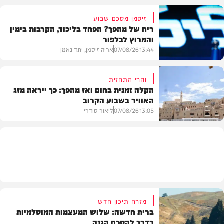
זיסמן מסכם שבוע
ריח של מהפך? הפחד בליכוד, הקרבות בימין
והמרוץ לבלפור
בארץ
13:44
07/08/26
אריה זיסמן, יתד נאמן
והרי התחזית
הקלה זמנית בחום ואז מהפך: כך ייראה מזג
האוויר בשבוע הקרוב
פוליטי
13:05
07/08/26
ליאור סודרי
מזג האוויר
מזרח תיכון חדש
ברית חדשה: שלוש המעצמות המוסלמיות
בדרך להסכם הגנה