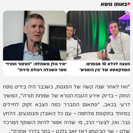
באותו נושא
הצצה לכלא 10 מבפנים:
יאיר גולן משתלח: "הציבור החרדי
הפודקאסט של 'בין הזמנים'
חסר השכלה ויכולת פיזית"
"ואז לאחר שנה קשה של הפגנות, כשכבר היה בידינו נוסח
החוק – בדיוק אירע הטבח הנורא של שמחת תורה", המשיך
דרעי בכאב. "פתאום התברר כמה הצבא זקוק לחיילים
במיוחד בתקופת מלחמה – עם כל האובדן והנפגעים. הלחץ
גבר. ואז, לצערי הרב, מי שהיה אמור להיות השותף המרכזי
שלנו – שר הביטחון דאז יואב גלנט – בחר בדרך אחרת".