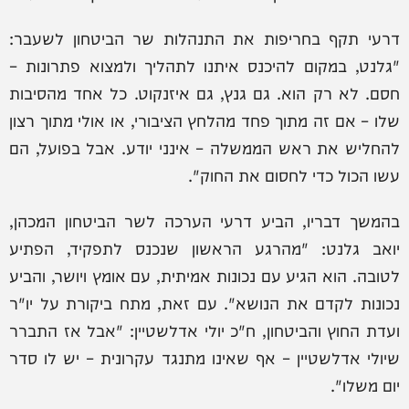
דרעי תקף בחריפות את התנהלות שר הביטחון לשעבר:
"גלנט, במקום להיכנס איתנו לתהליך ולמצוא פתרונות –
חסם. לא רק הוא. גם גנץ, גם איזנקוט. כל אחד מהסיבות
שלו – אם זה מתוך פחד מהלחץ הציבורי, או אולי מתוך רצון
להחליש את ראש הממשלה – אינני יודע. אבל בפועל, הם
עשו הכול כדי לחסום את החוק".
בהמשך דבריו, הביע דרעי הערכה לשר הביטחון המכהן,
יואב גלנט: "מהרגע הראשון שנכנס לתפקיד, הפתיע
לטובה. הוא הגיע עם נכונות אמיתית, עם אומץ ויושר, והביע
נכונות לקדם את הנושא". עם זאת, מתח ביקורת על יו"ר
ועדת החוץ והביטחון, ח"כ יולי אדלשטיין: "אבל אז התברר
שיולי אדלשטיין – אף שאינו מתנגד עקרונית – יש לו סדר
יום משלו".