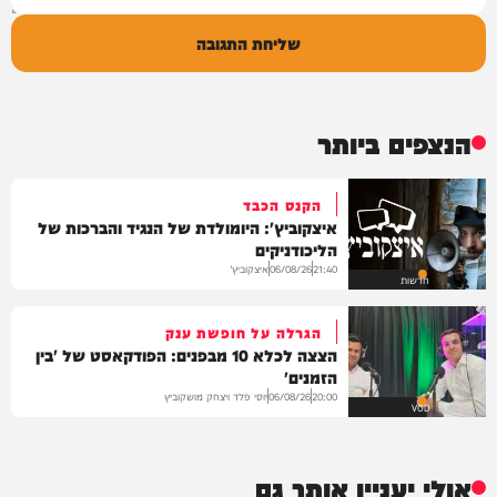
שליחת התגובה
הנצפים ביותר
הקנס הכבד
איצקוביץ': היומולדת של הנגיד והברכות של
הליכודניקים
איצקוביץ'
06/08/26
21:40
חדשות
הגרלה על חופשת ענק
הצצה לכלא 10 מבפנים: הפודקאסט של 'בין
הזמנים'
יוסי פלד ויצחק מושקוביץ
06/08/26
20:00
VOD
אולי יעניין אותך גם