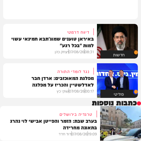
דיווח דרמטי
באיראן טוענים שמוג'תבא חמינאי עשוי
למות "בכל רגע"
08:31
07/08/26
יצחק כהן
חדשות
נגד לומדי התורה
מפלגת המאוכזבים: ארדן חבר
לאדלשטיין והכריז על מפלגה
00:17
07/08/26
שוקי כץ
פוליטי
כתבות נוספות
טרגדיה בירושלים
בערב שבת: הזמר והפייטן אבישי לוי נהרג
בתאונה מחרידה
19:09
07/08/26
דוד חדד