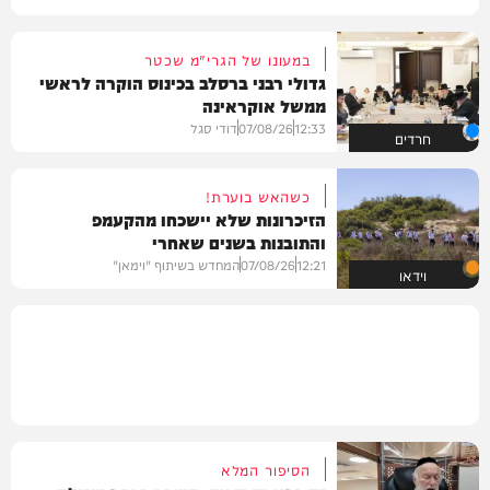
במעונו של הגרי"מ שכטר
גדולי רבני ברסלב בכינוס הוקרה לראשי
ממשל אוקראינה
12:33
07/08/26
דודי סגל
חרדים
כשהאש בוערת!
הזיכרונות שלא יישכחו מהקעמפ
והתובנות בשנים שאחרי
12:21
07/08/26
המחדש בשיתוף "וימאן"
וידאו
הסיפור המלא