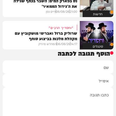
נס בפארק המים: השבר בכתף שגילה
את ה'גידול הממאיר'
21:00
06/08/26
חיים גפן
חדשות
"וחסדיך הרבים"
שרוליק ברזל ואברימי מושקוביץ עם
מקהלת מלכות בביצוע סוחף
14:17
06/08/26
המחדש מיוזיק
סינגלים
הוסף תגובה לכתבה
שם
אימייל
תגובה