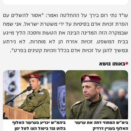
עו"ד נתי רום בירך על ההחלטה ואמר: "אסור להשלים עם
הפרת זכויות אדם בסיסיות על ידי משטרת ישראל. אני שמח
שבמקרה הזה המדינה הבינה את הטעות וחסכה הליך מייגע
בבית המשפט. זכויות אזרח הן לא מותרות. לא נירתע
ונמשיך להגן על זכויות אדם בכלל וזכויות קטינים בפרט".
באותו נושא
בימ"ש המחוזי דחה את ערעור
ביהמ"ש יכריע בערעור האלוף
האלוף בעניין דרדיק
בלוט נגד ביטול הצו לטל ינון