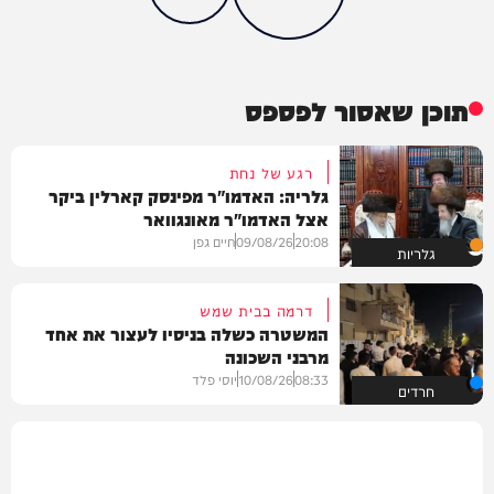
תוכן שאסור לפספס
רגע של נחת
גלריה: האדמו"ר מפינסק קארלין ביקר
אצל האדמו"ר מאונגוואר
20:08
09/08/26
חיים גפן
גלריות
דרמה בבית שמש
המשטרה כשלה בניסיו לעצור את אחד
מרבני השכונה
08:33
10/08/26
יוסי פלד
חרדים