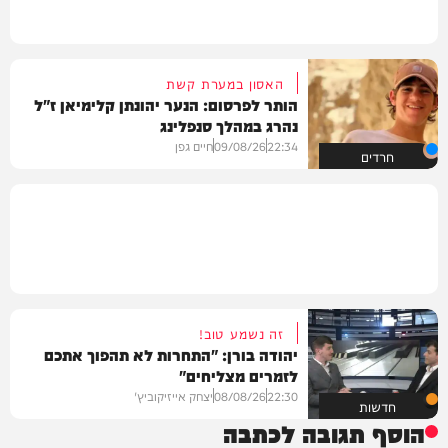
האסון במערת קשת
הותר לפרסום: הנער יהונתן קלימיאן ז"ל
נהרג במהלך סנפלינג
22:34
09/08/26
חיים גפן
חרדים
זה נשמע טוב!
יהודה בורן: "התחרות לא תהפוך אתכם
לזמרים מצליחים"
22:30
08/08/26
יצחק אייזיקוביץ'
חדשות
הוסף תגובה לכתבה