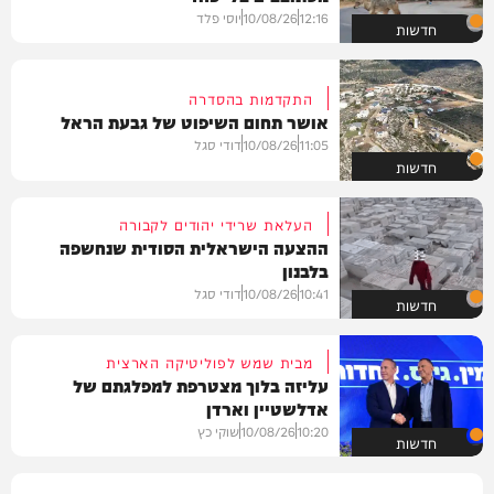
12:16
10/08/26
יוסי פלד
חדשות
התקדמות בהסדרה
אושר תחום השיפוט של גבעת הראל
11:05
10/08/26
דודי סגל
חדשות
העלאת שרידי יהודים לקבורה
ההצעה הישראלית הסודית שנחשפה
בלבנון
10:41
10/08/26
דודי סגל
חדשות
מבית שמש לפוליטיקה הארצית
עליזה בלוך מצטרפת למפלגתם של
אדלשטיין וארדן
10:20
10/08/26
שוקי כץ
חדשות