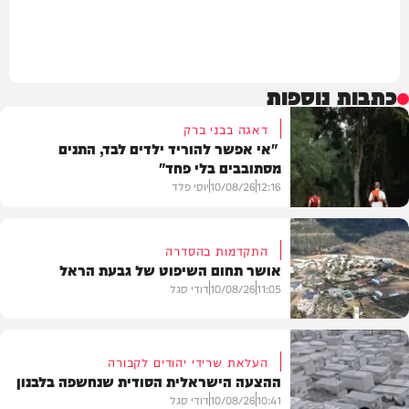
כתבות נוספות
דאגה בבני ברק
"אי אפשר להוריד ילדים לבד, התנים
מסתובבים בלי פחד"
12:16
10/08/26
יוסי פלד
התקדמות בהסדרה
אושר תחום השיפוט של גבעת הראל
חדשות
11:05
10/08/26
דודי סגל
העלאת שרידי יהודים לקבורה
ההצעה הישראלית הסודית שנחשפה בלבנון
חדשות
10:41
10/08/26
דודי סגל