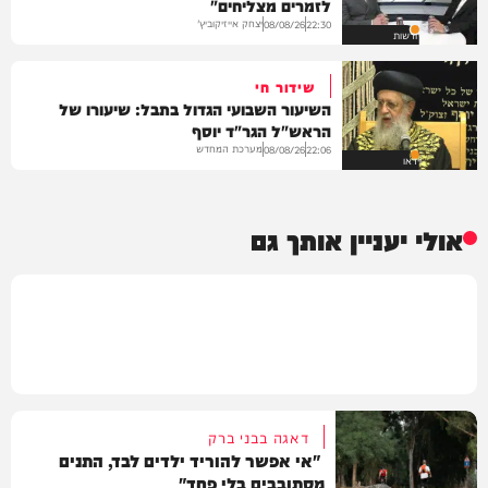
לזמרים מצליחים"
יצחק אייזיקוביץ'
08/08/26
22:30
חדשות
שידור חי
השיעור השבועי הגדול בתבל: שיעורו של
הראש"ל הגר"ד יוסף
מערכת המחדש
08/08/26
22:06
וידאו
אולי יעניין אותך גם
דאגה בבני ברק
"אי אפשר להוריד ילדים לבד, התנים
מסתובבים בלי פחד"