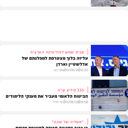
חדשות
מבית שמש לפוליטיקה הארצית
עליזה בלוך מצטרפת למפלגתם של
אדלשטיין וארדן
10:20
10/08/26
שוקי כץ
335 מיליון ש"ח
הביטוח הלאומי מעביר את מענקי הלימודים
חדשות
09:58
10/08/26
דוד חדד
"אשליה של שקט"
בן גביר בתגובה חריפה לחשיפת מזימת