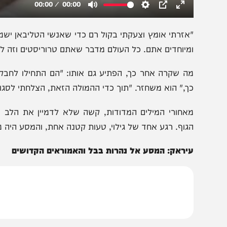
אזרתי אומץ וצעקתי בקול רם כדי שאנשי הטליבאן ישמעו: 'היית
מיוחדים אתם. כל העולם מדבר שאתם טרוריסטים וזה לא נכון'.
ה שקרה אחר כך, הפתיע גם אותו: "הם התחילו לחבק אותי ו
ך," הוא משחזר. "תוך כדי ההמולה הזאת, הצלחתי לסגור את המ
אחורי המילים המדודות, קשה שלא לדמיין את הלב הפועם 
גוף. רגע אחד של גילוי, טעות קטנה אחת, והמסע היה מסתיים