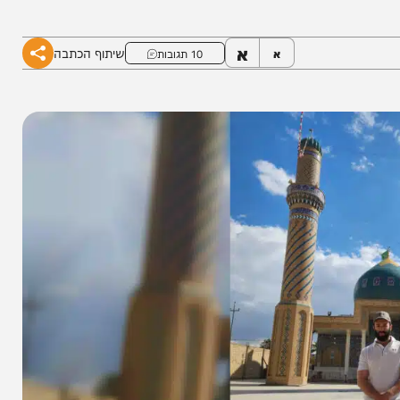
מקום שאחרים חוששים אפילו לחלום עליו • תיעודים
א
שיתוף הכתבה
א
10 תגובות