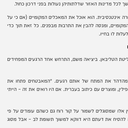
עה'," הוא מחייך בריאיון מיוחד ל"המחדש", "אמרו לי
סור לישראלים, הפך במהרה לתשוקה לחקור עוד ועוד
מדינות האזור שדלתותיהן נעולות בפני דרכון כחול.
טנסיבית. הוא אוכל את המאכלים המקומיים (אם כי על
ם, ומנסה להבין את התרבות מבפנים. כל זאת תוך כדי
 בחייו.
טליבאן. ביציאה משם, התרחש אחד הרגעים המפחידים
ד את המתח של אותם רגעים. "המאבטחים פתחו את
ומוצרים עם כיתוב בעברית. אם היו רואים את זה – הייתי