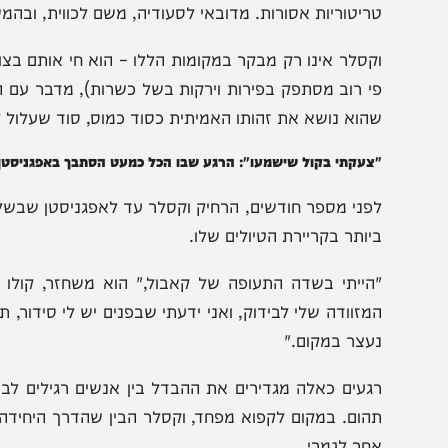
כשנסעתי לדובאי לפני שמונה שנים, אנשים כבר ישבו עליי 'שב
אני מסכן את חיי, והיום אנשים מבינים שזה לא כל כך מפחיד".
ך מה שהחל כמסע לדובאי, בימים שבהם הייתה עדיין יעד א
ריטוריות אסורות. מדובאי לסעודיה, משם לכווית, ובהמשך לכל 
קסלר אינו רק מבקר במקומות הללו – הוא חי אותם בצורה אינ
י רוב מסתפק בפירות וירקות בשל כשרות), מדבר עם המקומיי
הוא נושא את זהותו האמיתית כסוד כמוס, סוד שעלול לעלות לו
צעקתי בקול שישמעו": הרגע שבו הכל כמעט הסתבך באפגניסטן
פני מספר חודשים, הרחיק וקסלר עד לאפגניסטן שבשליטת ה
יותר בקריירת הטיולים שלו.
הייתי בשדה התעופה של קאבול," הוא משחזר, קולו מהדה
מזוודה שלי לבידוק, ואני ידעתי שבפנים יש לי סידור, תפילין, 