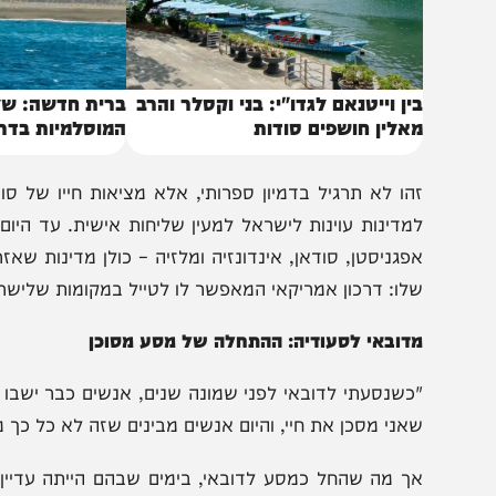
ין וייטנאם לגדו"י: בני וקסלר והרב
ברית חדשה: שלוש ה
אלין חושפים סודות
המוסלמיות בדרך להס
הו לא תרגיל בדמיון ספרותי, אלא מציאות חייו של סוכן הנ
מדינות עוינות לישראל למעין שליחות אישית. עד היום ביקר במ
פגניסטן, סודאן, אינדונזיה ומלזיה – כולן מדינות שאזרח ישר
לו: דרכון אמריקאי המאפשר לו לטייל במקומות שלישראלים ה
דובאי לסעודיה: ההתחלה של מסע מסוכן