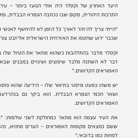
יראק: המסע אל נהרות בבל והאמוראים הקדושים
יעד האחרון של וקסלר היה אולי הנועז ביותר – עיראק.
תרבות היהודית, מקום שבו נכתבה הגמרא הבבלית, ומקום שנח
הייתי צריך להיזהר לאורך כל הזמן לא להיחשף לאנשי המיליציו
כבר ידוע שחטפו את האזרחית הישראלית אליזבט צורקוב שנ
קסלר מדבר בהתלהבות כשהוא מתאר את הטיול שלו בשווקים 
בר לא השתנה מלבד שיפוצים ושינויים במבנים שבאזור, א
אמוראים הקדושים."