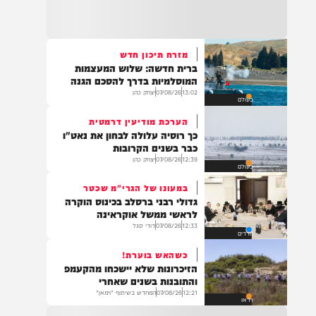
22:32
בהמשך להחייאה שבוצעה בבני ברק: הציבור
מתבקש להתפלל עבור הפעוט צבי בן שיינא
לרפואה שלמה
מזרח תיכון חדש
ברית חדשה: שלוש המעצמות
21:32
המוסלמיות בדרך להסכם הגנה
בין הזמנים: שלושה בחורי ישיבות חולצו
13:02
07/08/26
יצחק כהן
בעולם
מהכינרת לאחר שנסחפו לעומק האגם, בחוף
בלתי מוכרז כשהם על גבי אביזר ציפה.
הערכת מודיעין דרמטית
כך רוסיה עלולה לבחון את נאט"ו
כבר בשנים הקרובות
12:39
07/08/26
יצחק כהן
בעולם
21:31
בני ברק: חובשים ופראמדיקים של ארגון הצלה
במעונו של הגרי"מ שכטר
מבצעים פעולות החייאה על תינוק כבן שנה וחצי
גדולי רבני ברסלב בכינוס הוקרה
לאחר שנחנק משקית.
לראשי ממשל אוקראינה
12:33
07/08/26
דודי סגל
חרדים
כשהאש בוערת!
19:03