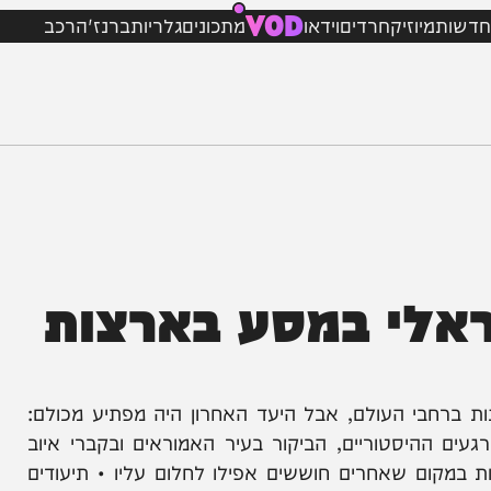
VOD
מיוזיק
חרדים
וידאו
מתכונים
גלריות
ברנז'ה
רכב
לי במסע בארצות
חבי העולם, אבל היעד האחרון היה מפתיע מכולם:
יסטוריים, הביקור בעיר האמוראים ובקברי איוב