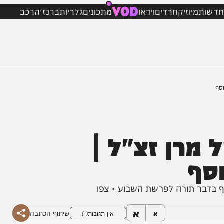
VOD
מיוזיק
חרדים
וידאו
מתכונים
גלריות
ברנז'ה
רכב
רן זצ"ל |
ף
דבר תורה לפרשת השבוע • צפו