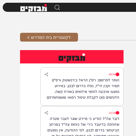
מבזקים
לקטגוריית בית המדרש >
מבזקים
08:08
הותר לפרסום: רס"ן הראל בירנשטוק ורס"ם
תמיר וקנין הי"ד, נפלו בדרום לבנון. באירוע
נפצעו ארבעה לוחמי מילואים באורח קשה.
הלוחמים פונו לקבלת טיפול רפואי ומשפחותיהם
עודכנו.
23:09
דובר צה"ל הודיע כי מיירט שוגר לעבר מטרה
שזוהתה בדיעבד כירי של כוחות צה"ל במרחב