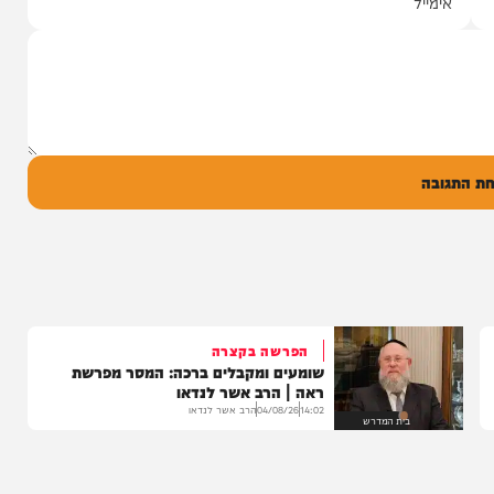
 נעצר
חיים ישראל בסינגל חדש
קצין
ומקפיץ – "בן של מלך העולם"
נעצר בחשד שאיים
זמר הנשמה והמוזיקה היהודית, חיים ישראל,
ד תחנת משטרת
פותח את הקיץ עם "בן של מלך העולם"...
22:30
05/08/26
המחדש מיוזיק
0
ל
בה