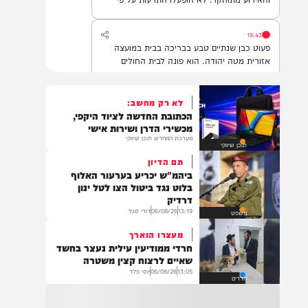
הביטחוני בדרום לבנון. לפי ההודעה, אין נפגעים
והאירוע מתוחקר. לא הופעלו התרעות על פי
המדיניות.
19:43
פעוט כבן שנתיים טבע בבריכה בבית במועצה
אזורית מטה יהודה. הוא פונה לבית החולים
הדסה עין כרם, במצב בינוני.
לא רק מחשב:
הכתובת החדשה לציוד היקפי,
18:22
מכשירי הדרן ושירות אישי
משרד הביטחון, צה"ל והתעשייה האווירית ביצעו
מערכת המחדש תוכן שיווקי
תוכן שיווקי
ניסוי מתוכנן מראש במערכת ההגנה האווירית
'חץ'.
תם הדיון
ביהמ"ש יכריע בערעור האלוף
בלוט נגד ביטול הצו לטל ינון
דרדיק
16:07
13:19
06/08/26
דודי סגל
משפט
דובר צה"ל: בתגובה להפרה בוטה של ארגון
מעצרו הוארך
הטרור חיזבאללה, צה"ל החל בתקיפות
חרדי ממודיעין עילית נעצר בחשד
ממוקדות במרחב דרום לבנון.
שאיים לרצוח קצין משטרה
13:05
06/08/26
יוסי פלד