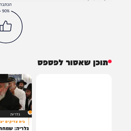
בית המדרש
וידאו
חדשות
חרדים
יהדות
פרשת שבוע
הגר"ד יוסף
מרן הגר"ע יוסף
פסח
הכתבה עניינה א
90%
תוכן שאסור לפספס