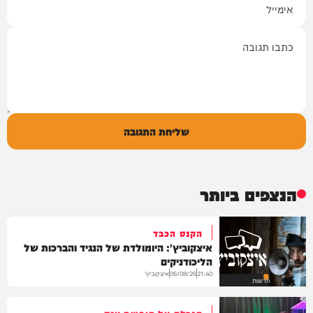
תגובה
שליחת התגובה
הנצפים ביותר
הקנס הכבד
איצקוביץ': היומולדת של הנגיד והברכות של
הליכודניקים
איצקוביץ'
06/08/26
21:40
חדשות