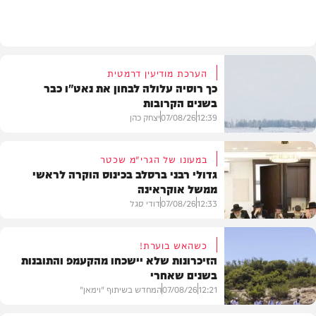
בעולם
הערכת מודיעין דרמטית
כך רוסיה עלולה לבחון את נאט"ו כבר
בשנים הקרובות
12:39
07/08/26
יצחק כהן
במעונו של הגרי"מ שכטר
גדולי רבני ברסלב בכינוס הוקרה לראשי
ממשל אוקראינה
בעולם
12:33
07/08/26
דודי סגל
כשהאש בוערת!
הזיכרונות שלא יישכחו מהקעמפ והתובנות
בשנים שאחרי
חרדים
12:21
07/08/26
המחדש בשיתוף "וימאן"