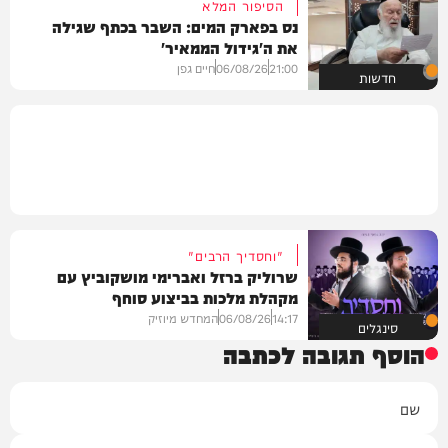
הסיפור המלא
נס בפארק המים: השבר בכתף שגילה
את ה'גידול הממאיר'
21:00
06/08/26
חיים גפן
חדשות
"וחסדיך הרבים"
שרוליק ברזל ואברימי מושקוביץ עם
מקהלת מלכות בביצוע סוחף
14:17
06/08/26
המחדש מיוזיק
סינגלים
הוסף תגובה לכתבה
שם
אימייל