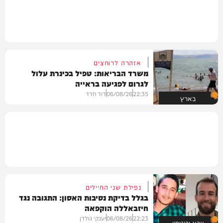
אזהרה לרוחצים
משרד הבריאות: טפיל בכינרת עלול
לגרום לפגיעה בראייה
22:35
06/08/26
דוד חדד
בארץ
נפילת שני החיילים
בגלל בדיקת נסיבות האסון: התגובה נגד
חיזבאללה הוקפאה
22:23
06/08/26
יענקי גולדן
צבא וביטחון