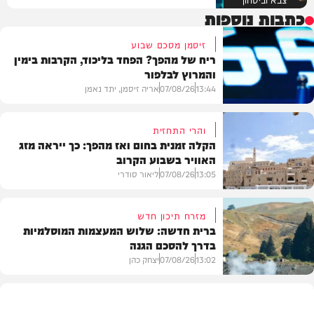
כתבות נוספות
זיסמן מסכם שבוע
ריח של מהפך? הפחד בליכוד, הקרבות בימין
והמרוץ לבלפור
13:44
07/08/26
אריה זיסמן, יתד נאמן
והרי התחזית
הקלה זמנית בחום ואז מהפך: כך ייראה מזג
האוויר בשבוע הקרוב
פוליטי
13:05
07/08/26
ליאור סודרי
מזרח תיכון חדש
ברית חדשה: שלוש המעצמות המוסלמיות
בדרך להסכם הגנה
מזג האוויר
13:02
07/08/26
יצחק כהן