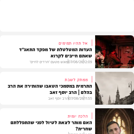
וידאו
אל תהיו תמימים
העדות המטלטלת של מפקד התאג"ד
שאתם חייבים לקרוא
12:09
07/08/26
מוגש מטעם 'חרדים לחיים'
ממתק לשבת
התרמית במסמכי הטאבו שהותירה את הרב
בהלם | הרב יוסף זאב
דעות
11:55
07/08/26
הרב יוסף זאב
הלכה יומית
האם מותר לצאת לטיול לפני שהתפללתם
שחרית?
בית המדרש