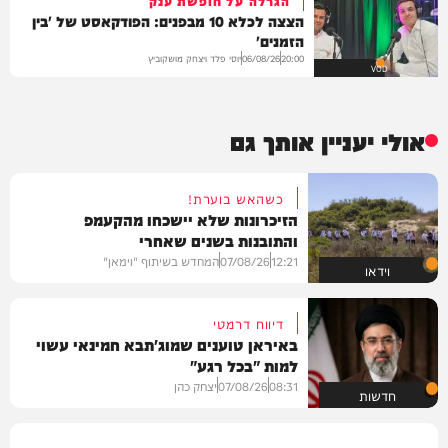
הגרלה על חופשת ענק
הצצה לכלא 10 מבפנים: הפודקאסט של 'בין
הזמנים'
יוסי פלד ויצחק מושקוביץ
06/08/26
20:00
VOD
אולי יעניין אותך גם
כשהאש בוערת!
הזיכרונות שלא יישכחו מהקעמפ
והתובנות בשנים שאחרי
12:21
07/08/26
המחדש בשיתוף "וימאן"
וידאו
דיווח דרמטי
באיראן טוענים שמוג'תבא חמינאי עשוי
למות "בכל רגע"
08:31
07/08/26
יצחק כהן
חדשות