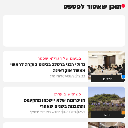
תוכן שאסור לפספס
במעונו של הגרי"מ שכטר
גדולי רבני ברסלב בכינוס הוקרה לראשי
ממשל אוקראינה
12:33
07/08/26
דודי סגל
חרדים
כשהאש בוערת!
הזיכרונות שלא יישכחו מהקעמפ
והתובנות בשנים שאחרי
12:21
07/08/26
המחדש בשיתוף "וימאן"
וידאו