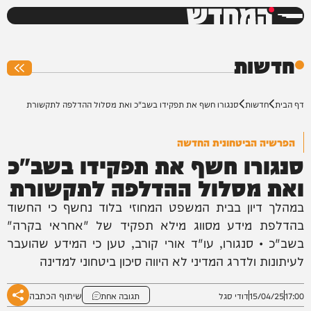
המחדש
0%
חדשות
דף הבית
חדשות
סנגורו חשף את תפקידו בשב"כ ואת מסלול ההדלפה לתקשורת
הפרשיה הביטחונית החדשה
סנגורו חשף את תפקידו בשב"כ
ואת מסלול ההדלפה לתקשורת
במהלך דיון בבית המשפט המחוזי בלוד נחשף כי החשוד
בהדלפת מידע מסווג מילא תפקיד של "אחראי בקרה"
בשב"כ • סנגורו, עו"ד אורי קורב, טען כי המידע שהועבר
לעיתונות ולדרג המדיני לא היווה סיכון ביטחוני למדינה
שיתוף הכתבה
17:00
15/04/25
דודי סגל
תגובה אחת