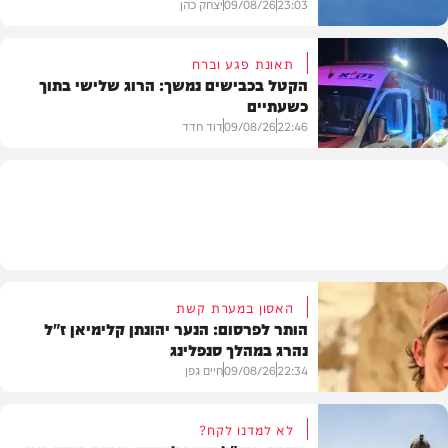
23:03
09/08/26
יצחק כהן
תאונת פגע וברח
הקטל בכבישים נמשך: הרוג שלישי בתוך
כשעתיים
וידאו
22:46
09/08/26
דוד חדד
בארץ
האסון במערת קשת
הותר לפרסום: הנער יהונתן קלימיאן ז"ל
נהרג במהלך סנפלינג
22:34
09/08/26
חיים גפן
לא למדנו לקח?