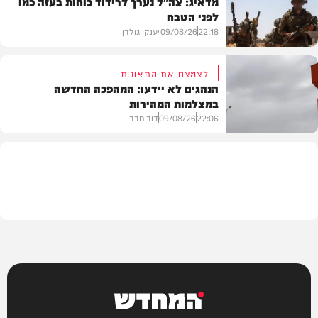
מדאיג: צה"ל נערך לרידוד כוחות בעזה כמו
לפני הטבח
חרדים
22:18
09/08/26
יענקי גולדן
לצמצם את התאונות
הנהגים לא יידעו: המהפכה החדשה
במצלמות המהירות
צבא וביטחון
22:06
09/08/26
דוד חדד
משטרה
המחדש