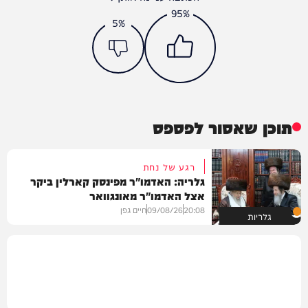
95%
5%
תוכן שאסור לפספס
רגע של נחת
גלריה: האדמו"ר מפינסק קארלין ביקר
אצל האדמו"ר מאונגוואר
20:08
09/08/26
חיים גפן
גלריות