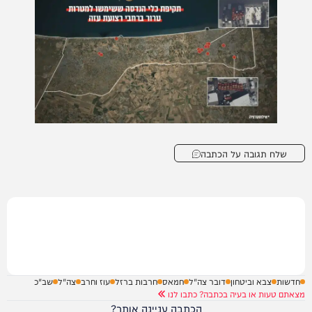
שלח תגובה על הכתבה
חדשות
צבא וביטחון
דובר צה"ל
חמאס
חרבות ברזל
עוז וחרב
צה"ל
שב"כ
מצאתם טעות או בעיה בכתבה? כתבו לנו
הכתבה עניינה אותך?