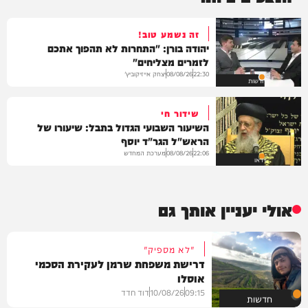
זה נשמע טוב!
יהודה בורן: "התחרות לא תהפוך אתכם
לזמרים מצליחים"
יצחק אייזיקוביץ'
08/08/26
22:30
חדשות
שידור חי
השיעור השבועי הגדול בתבל: שיעורו של
הראש"ל הגר"ד יוסף
מערכת המחדש
08/08/26
22:06
וידאו
אולי יעניין אותך גם
"לא מספיק"
דרישת משפחת שרמן לעקירת הסכמי
אוסלו
09:15
10/08/26
דוד חדד
חדשות