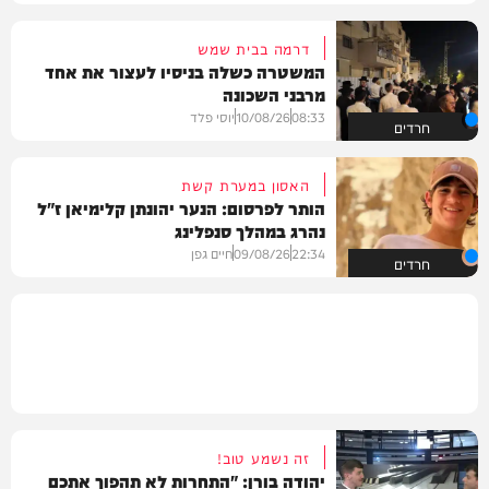
דרמה בבית שמש
המשטרה כשלה בניסיו לעצור את אחד
מרבני השכונה
08:33
10/08/26
יוסי פלד
חרדים
האסון במערת קשת
הותר לפרסום: הנער יהונתן קלימיאן ז"ל
נהרג במהלך סנפלינג
22:34
09/08/26
חיים גפן
חרדים
זה נשמע טוב!
יהודה בורן: "התחרות לא תהפוך אתכם