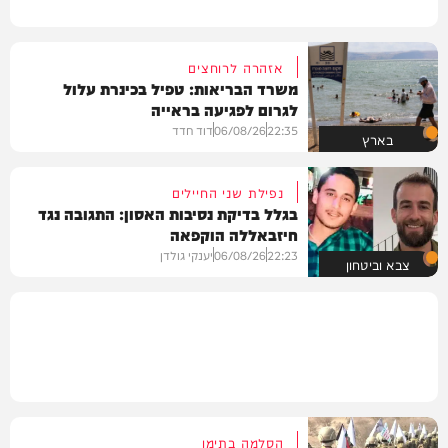
אזהרה לרוחצים
משרד הבריאות: טפיל בכינרת עלול
לגרום לפגיעה בראייה
22:35
06/08/26
דוד חדד
בארץ
נפילת שני החיילים
בגלל בדיקת נסיבות האסון: התגובה נגד
חיזבאללה הוקפאה
22:23
06/08/26
יענקי גולדן
צבא וביטחון
הסלמה בתימן