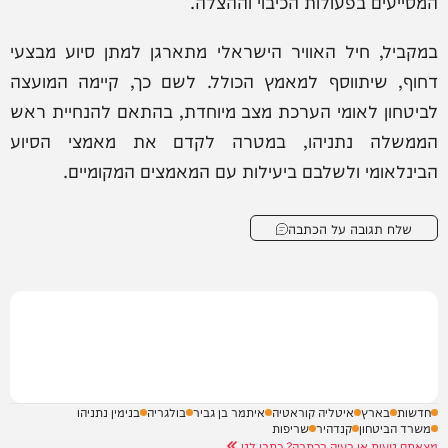
המסייעים בפעולות הכיבוי וההצלה.
במקביל, חיל האוויר הישראלי מתארגן למתן סיוע מבצעי
דחוף, שיתווסף למאמץ הכולל. לשם כך, קיימה המועצה
לביטחון לאומי הערכת מצב מיוחדת, בהתאם להנחיית ראש
הממשלה נתניהו, במטרה לקדם את מאמצי הסיוע
הבינלאומי ולשלבם ביעילות עם המאמצים המקומיים.
שלח תגובה על הכתבה
חדשות
בארץ
איטליה קוראטיה
איתמר בן גביר
בולגריה
בנימין נתניהו
משרד הביטחון
קנדהיר
שריפות
מצאתם טעות או בעיה בכתבה? כתבו לנו