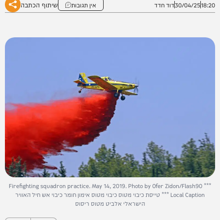
שיתוף הכתבה
18:20
30/04/25
דוד חדד
אין תגובות
Firefighting squadron practice. May 14, 2019. Photo by Ofer Zidon/Flash90 ***
Local Caption *** טייסת כיבוי מטוס כיבוי מטוס אימון חומר כיבוי אש חיל האוויר
הישראלי אלביט מטוס ריסוס