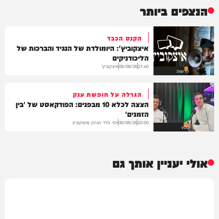
הנצפים ביותר
הקנס הכבד
איצקוביץ': היומולדת של הנגיד והברכות של
הליכודניקים
איצקוביץ'
06/08/26
21:40
חדשות
הגרלה על חופשת ענק
הצצה לכלא 10 מבפנים: הפודקאסט של 'בין
הזמנים'
יוסי פלד ויצחק מושקוביץ
06/08/26
20:00
VOD
אולי יעניין אותך גם