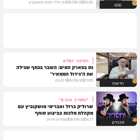
20:00
06/08/26
יוסי פלד ויצחק מושקוביץ
VOD
הסיפור המלא
נס בפארק המים: השבר בכתף שגילה
את ה'גידול הממאיר'
21:00
06/08/26
חיים גפן
חדשות
"וחסדיך הרבים"
שרוליק ברזל ואברימי מושקוביץ עם
מקהלת מלכות בביצוע סוחף
14:17
06/08/26
המחדש מיוזיק
סינגלים