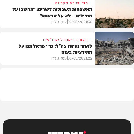
מול ישיבת הקבינט
המשפחות השכולות לשרים: "תחשבו על
החיילים – לא על טראמפ"
חדשות
21:36
06/08/26
יענקי גולדן
תעודת ביטוח למשת"פים
לאחר נסיגת צה"ל: כך ישראל תגן על
המילציות בעזה
צבא וביטחון
21:22
06/08/26
יענקי גולדן
צבא וביטחון