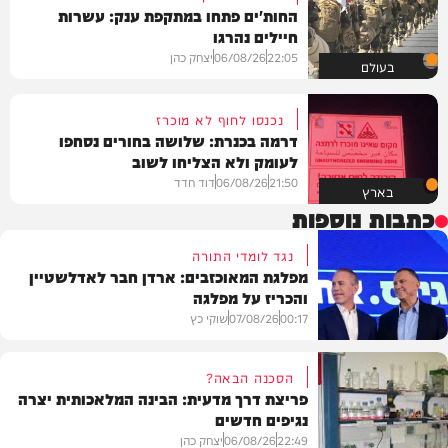
החות'ים פתחו במתקפת ענק: עשרות
חיילים נהרגו
22:05
06/08/26
יצחק כהן
בעולם
נכנסו לחוף לא מוכרז
דרמה בכנרת: שלושה בחורים נסחפו
לעומק ולא הצליחו לשוב
21:50
06/08/26
דוד חדד
בארץ
כתבות נוספות
נגד לומדי התורה
מפלגת המאוכזבים: ארדן חבר לאדלשטיין
והכריז על מפלגה
00:17
07/08/26
שוקי כץ
הסכנה הבאה?
פריצת דרך מדעית: הבינה המלאכותית יצרה
נגיפים חדשים
פוליטי
22:49
06/08/26
יצחק כהן