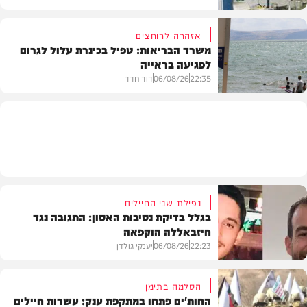
אזהרה לרוחצים
משרד הבריאות: טפיל בכינרת עלול לגרום
לפגיעה בראייה
בריאות
22:35
06/08/26
דוד חדד
בארץ
נפילת שני החיילים
בגלל בדיקת נסיבות האסון: התגובה נגד
חיזבאללה הוקפאה
22:23
06/08/26
יענקי גולדן
הסלמה בתימן
החות'ים פתחו במתקפת ענק: עשרות חיילים