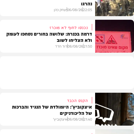
נהרגו
צבא וביטחון
22:05
06/08/26
יצחק כהן
נכנסו לחוף לא מוכרז
דרמה בכנרת: שלושה בחורים נסחפו לעומק
ולא הצליחו לשוב
בעולם
21:50
06/08/26
דוד חדד
בארץ
הקנס הכבד
איצקוביץ': היומולדת של הנגיד והברכות
של הליכודניקים
21:40
06/08/26
איצקוביץ'