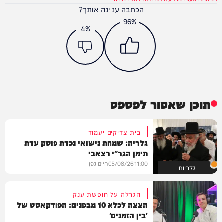
הכתבה עניינה אותך?
96%
4%
תוכן שאסור לפספס
בית צדיקים יעמוד
גלריה: שמחת נישואי נכדת פוסק עדת
תימן הגר"י רצאבי
11:00
05/08/26
חיים גפן
גלריות
הגרלה על חופשת ענק
הצצה לכלא 10 מבפנים: הפודקאסט של
'בין הזמנים'