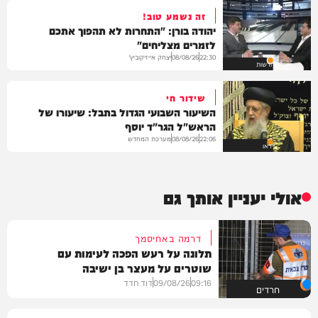
זה נשמע טוב!
יהודה בורן: "התחרות לא תהפוך אתכם
לזמרים מצליחים"
יצחק אייזיקוביץ'
08/08/26
22:30
חדשות
שידור חי
השיעור השבועי הגדול בתבל: שיעורו של
הראש"ל הגר"ד יוסף
מערכת המחדש
08/08/26
22:06
וידאו
אולי יעניין אותך גם
דרמה באחיסמך
תלונה על רעש הפכה לעימות עם
שוטרים על מעצר בן ישיבה
09:16
09/08/26
דוד חדד
חרדים