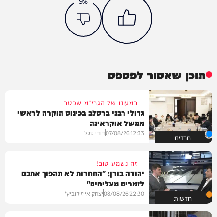
9%
תוכן שאסור לפספס
במעונו של הגרי"מ שכטר
גדולי רבני ברסלב בכינוס הוקרה לראשי
ממשל אוקראינה
12:33
07/08/26
דודי סגל
חרדים
זה נשמע טוב!
יהודה בורן: "התחרות לא תהפוך אתכם
לזמרים מצליחים"
22:30
08/08/26
יצחק אייזיקוביץ'
חדשות