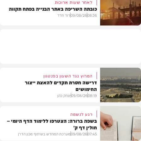
לאחר שעות ארוכות
כובתה השריפה באתר הבנייה בפתח תקווה
חדשות
08:36
09/08/26
דוד חדד
חדשות
המרוץ נגד השעון בפנטגון
דרישה חסרת תקדים להאצת ייצור
החימושים
08:19
09/08/26
יצחק כהן
רגע לנשמה
בשפה ברורה: הצטרפו ללימוד הדף היומי –
חולין דף ק'
חדשות
07:45
09/08/26
מערכת המחדש בשיתוף מכון הדרן