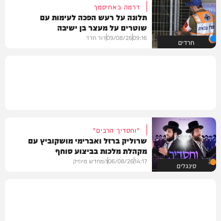
דרמה באחיסמך
תלונה על רעש הפכה לעימות עם
שוטרים על מעצר בן ישיבה
09:16
09/08/26
דוד חדד
חרדים
"וחסדיך הרבים"
שרוליק ברזל ואברימי מושקוביץ עם
מקהלת מלכות בביצוע סוחף
14:17
06/08/26
המחדש מיוזיק
סינגלים