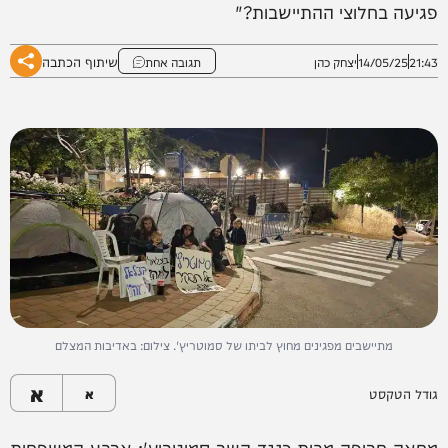
פגיעה בחלוצי ההתיישבות?"
שיתוף הכתבה
21:43
14/05/25
יצחק כהן
תגובה אחת
מתיישבים מפגינים מחוץ לביתו של סמוטריץ'. צילום: באדיבות המצלם
א
גודל הטקסט
א
מחאה חריפה מבית כנגד השר סמוטריץ': ארבע המשפחות