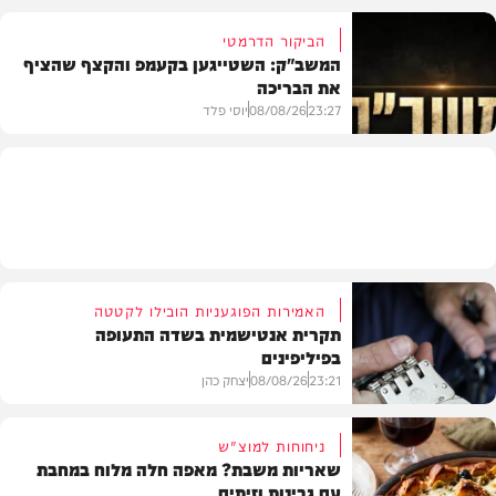
הביקור הדרמטי
המשב"ק: השטייגען בקעמפ והקצף שהציף
את הבריכה
בית המדרש
23:27
08/08/26
יוסי פלד
המשב"ק
האמירות הפוגעניות הובילו לקטטה
תקרית אנטישמית בשדה התעופה
בפיליפינים
23:21
08/08/26
יצחק כהן
ניחוחות למוצ"ש
שאריות משבת? מאפה חלה מלוח במחבת
עם גבינות וזיתים
חדשות