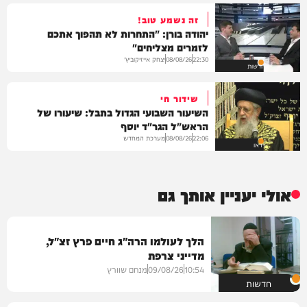
זה נשמע טוב!
יהודה בורן: "התחרות לא תהפוך אתכם
לזמרים מצליחים"
יצחק אייזיקוביץ'
08/08/26
22:30
חדשות
שידור חי
השיעור השבועי הגדול בתבל: שיעורו של
הראש"ל הגר"ד יוסף
מערכת המחדש
08/08/26
22:06
וידאו
אולי יעניין אותך גם
הלך לעולמו הרה"ג חיים פרץ זצ"ל,
מדייני צרפת
10:54
09/08/26
מנחם שוורץ
חדשות