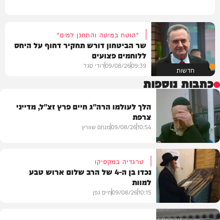
"הוטח במיטה והתחנן למים"
שר הביטחון דורש תחקיר דחוף על היחס
ללוחמים פצועים
09:39
09/08/26
דודי סגל
חדשות
כתבות נוספות
הלך לעולמו הרה"ג חיים פרץ זצ"ל, מדייני
צרפת
10:54
09/08/26
מנחם שוורץ
טרגדיה במקסיקו
נכדו בן ה-4 של הרב שלום ארוש טבע
למוות
חדשות
10:15
09/08/26
חיים גפן