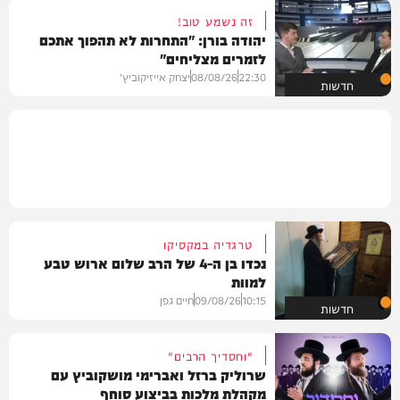
זה נשמע טוב!
יהודה בורן: "התחרות לא תהפוך אתכם
לזמרים מצליחים"
22:30
08/08/26
יצחק אייזיקוביץ'
חדשות
טרגדיה במקסיקו
נכדו בן ה-4 של הרב שלום ארוש טבע
למוות
10:15
09/08/26
חיים גפן
חדשות
"וחסדיך הרבים"
שרוליק ברזל ואברימי מושקוביץ עם
מקהלת מלכות בביצוע סוחף