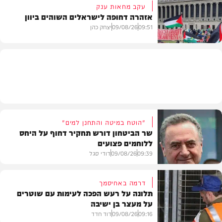
עקב מחאות ענק
אזהרה דחופה לישראלים השוהים ביוון
חדשות
09:51
09/08/26
יצחק כהן
חדשות
"הוטח במיטה והתחנן למים"
שר הביטחון דורש תחקיר דחוף על היחס
ללוחמים פצועים
09:39
09/08/26
דודי סגל
דרמה באחיסמך
תלונה על רעש הפכה לעימות עם שוטרים
על מעצר בן ישיבה
חדשות
09:16
09/08/26
דוד חדד