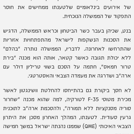
של אירועים בינלאומיים שלטענתו ממחישים את חוסר
התפקוד של הממשלה הנוכחית.
בנט, שכיהן בעבר כשר הביטחון וכראש הממשלה, הדגיש
את הסכנות הנשקפות לישראל מהתפתחויות אזוריות
שהתרחשו לאחרונה. לדבריו, הממשלה נותרה "בהלם"
ללא יכולת תגובה כאשר קטאר, אותה הוא מכנה "בירת
טרור חמאס", חתמה על הסכם בשווי טריליון דולר עם
ארה"ב ושדרגה את מעמדה הצבאי והאסטרטגי.
לא חסך ביקורת גם בהתייחסו להחלטת וושינגטון לאשר
מכירת מטוסי F-35 לטורקיה, למה שהוא מכנה "שחרור
סוריה מסנקציות ללא תמורה", ולהסכמת ארה"ב לתוכנית
גרעין סעודית. לטענתו, המהלך האחרון מסכן את היתרון
הצבאי האיכותי (QME) שממנו נהנתה ישראל במשך חמישה