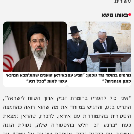
עשורים.
באותו נושא
גורמים במוסד נגד גופמן: "הגיע עם
באיראן טוענים שמוג'תבא חמינאי
פתק מנתניהו?"
עשוי למות "בכל רגע"
"איני יכול להפריז בחומרת הנזק ארוך הטווח לישראל",
התריע בנט, והדגיש במיוחד את מה שהוא רואה כהחמצה
היסטורית בהתמודדות עם איראן. לדבריו, טהראן נמצאת
כעת "ברגע הכי חלש בהיסטוריה שלה, נטולת הגנה
אווירית, עם הנהגה זקנה, מנותקת ושנואה על עמה", אך