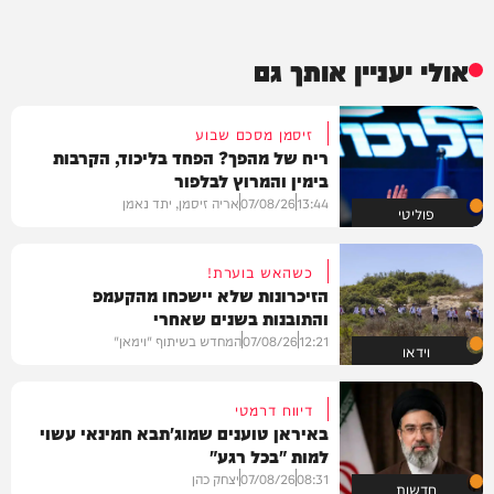
אולי יעניין אותך גם
זיסמן מסכם שבוע
ריח של מהפך? הפחד בליכוד, הקרבות
בימין והמרוץ לבלפור
13:44
07/08/26
אריה זיסמן, יתד נאמן
פוליטי
כשהאש בוערת!
הזיכרונות שלא יישכחו מהקעמפ
והתובנות בשנים שאחרי
12:21
07/08/26
המחדש בשיתוף "וימאן"
וידאו
דיווח דרמטי
באיראן טוענים שמוג'תבא חמינאי עשוי
למות "בכל רגע"
08:31
07/08/26
יצחק כהן
חדשות