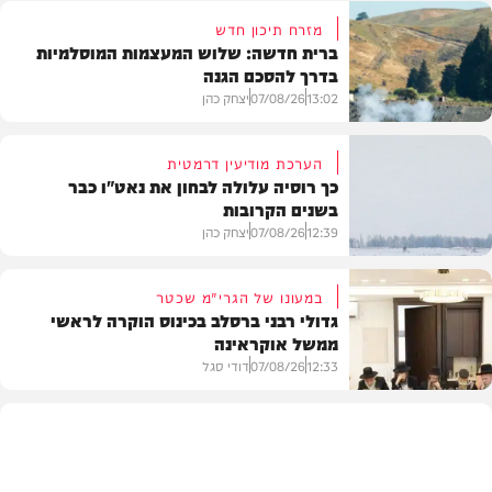
מזרח תיכון חדש
ברית חדשה: שלוש המעצמות המוסלמיות
בדרך להסכם הגנה
13:02
07/08/26
יצחק כהן
הערכת מודיעין דרמטית
כך רוסיה עלולה לבחון את נאט"ו כבר
בשנים הקרובות
בעולם
12:39
07/08/26
יצחק כהן
במעונו של הגרי"מ שכטר
גדולי רבני ברסלב בכינוס הוקרה לראשי
ממשל אוקראינה
בעולם
12:33
07/08/26
דודי סגל
חרדים