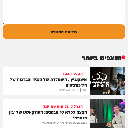
שליחת התגובה
הנצפים ביותר
הקנס הכבד
איצקוביץ': היומולדת של הנגיד והברכות של
הליכודניקים
איצקוביץ'
06/08/26
21:40
חדשות
הגרלה על חופשת ענק
הצצה לכלא 10 מבפנים: הפודקאסט של 'בין
הזמנים'
יוסי פלד ויצחק מושקוביץ
06/08/26
20:00
VOD