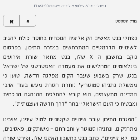
נפתלי בנט // צילום: אוליבייה פיטוסי/FLASH90
א
גודל הטקסט
א
נפתלי בנט מאשים הקואליציה הנוכחית בחוסר יכולת להגיב
לשינויים הדרמטיים המתרחשים במזרח התיכון. בפרסום
נוקב בחשבון ה X שלו, בנט מתאר שורת אירועים
בינלאומיים המחלישים את מעמדה האסטרטגי של ישראל
בנט, שרק בשבוע שעבר הקים מפלגה חדשה, טוען כי
ממשלת נתניהו-סמוטריץ' נותרת חסרת מעש בעוד אויבי
המדינה מתעצמים. הוא קורא להחלפת ההנהגה הנוכחית
ומבטיח כי העם הישראלי יבחר "דרך חדשה ועוצמתית".
"המזרח התיכון עובר שינויים טקטוניים למול עינינו, אויבינו
מתחזקים, ונתניהו סמוטריץ וחבורתם – משותקים, פאסיבים,
כמו לא קיימים", כתב בנט בחשבון האקס שלו, ופירט שורה