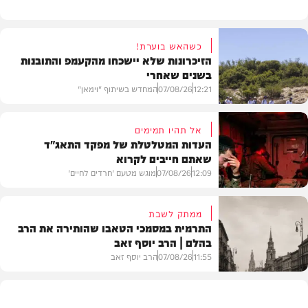
כשהאש בוערת!
הזיכרונות שלא יישכחו מהקעמפ והתובנות
בשנים שאחרי
12:21
07/08/26
המחדש בשיתוף "וימאן"
אל תהיו תמימים
העדות המטלטלת של מפקד התאג"ד
שאתם חייבים לקרוא
וידאו
12:09
07/08/26
מוגש מטעם 'חרדים לחיים'
ממתק לשבת
התרמית במסמכי הטאבו שהותירה את הרב
בהלם | הרב יוסף זאב
דעות
11:55
07/08/26
הרב יוסף זאב