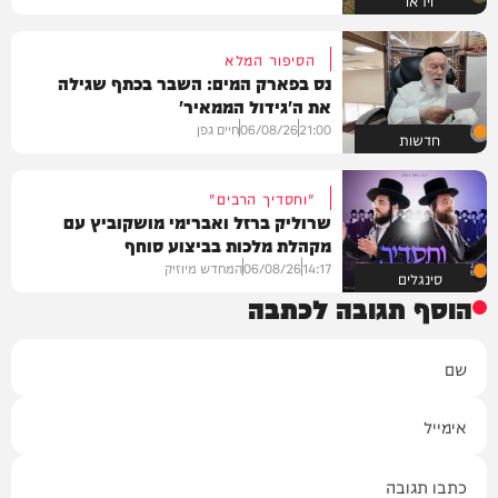
וידאו
הסיפור המלא
נס בפארק המים: השבר בכתף שגילה
את ה'גידול הממאיר'
21:00
06/08/26
חיים גפן
חדשות
"וחסדיך הרבים"
שרוליק ברזל ואברימי מושקוביץ עם
מקהלת מלכות בביצוע סוחף
14:17
06/08/26
המחדש מיוזיק
סינגלים
הוסף תגובה לכתבה
שם
אימייל
תגובה