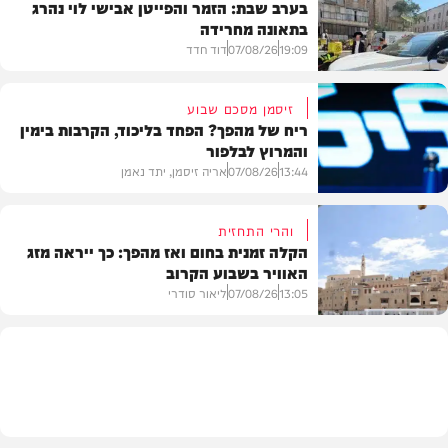
בערב שבת: הזמר והפייטן אבישי לוי נהרג
בתאונה מחרידה
19:09
07/08/26
דוד חדד
זיסמן מסכם שבוע
ריח של מהפך? הפחד בליכוד, הקרבות בימין
והמרוץ לבלפור
בארץ
13:44
07/08/26
אריה זיסמן, יתד נאמן
והרי התחזית
הקלה זמנית בחום ואז מהפך: כך ייראה מזג
האוויר בשבוע הקרוב
פוליטי
13:05
07/08/26
ליאור סודרי
מזג האוויר