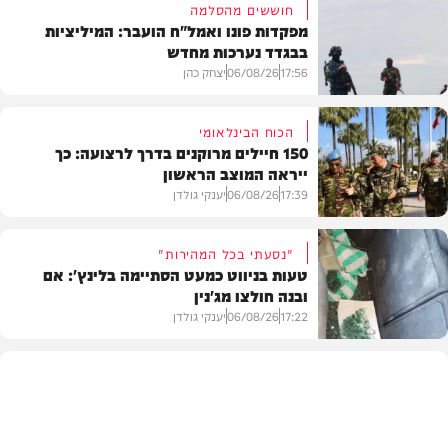
חוששים מהסלמה
מפקדות פונו ואמל"ח הועבר: המיליציות
בבגדד נערכות מחדש
17:56
06/08/26
יצחק כהן
הכוח הבינלאומי
150 חיילים מרוקנים בדרך לרצועה: כך
ייראה המוצב הראשון
בעולם
17:39
06/08/26
יענקי גולדן
"נסעתי בכל המהירות"
טעות בניווט כמעט הסתיימה בלינץ': אם
ובנה חולצו מג'נין
צבא וביטחון
17:22
06/08/26
יענקי גולדן
צבא וביטחון