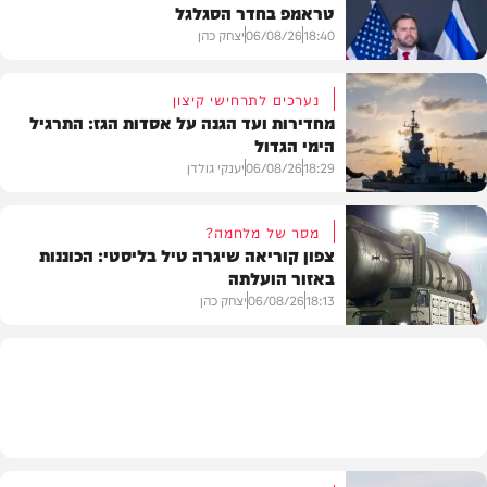
טראמפ בחדר הסגלגל
18:40
06/08/26
יצחק כהן
נערכים לתרחישי קיצון
מחדירות ועד הגנה על אסדות הגז: התרגיל
הימי הגדול
בעולם
18:29
06/08/26
יענקי גולדן
מסר של מלחמה?
צפון קוריאה שיגרה טיל בליסטי: הכוננות
באזור הועלתה
צבא וביטחון
18:13
06/08/26
יצחק כהן
בעולם