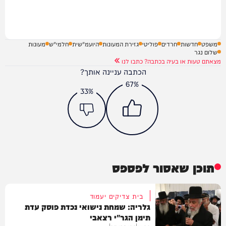
משפט
חדשות
חרדים
פוליטי
גזירת המעונות
היועמ"שית
חלמי"ש
מעונות
שלום נגר
מצאתם טעות או בעיה בכתבה? כתבו לנו
הכתבה עניינה אותך?
67%
33%
תוכן שאסור לפספס
בית צדיקים יעמוד
גלריה: שמחת נישואי נכדת פוסק עדת
תימן הגר"י רצאבי