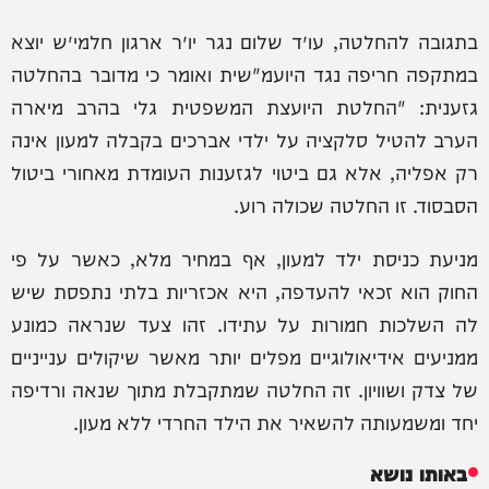
בתגובה להחלטה, עו״ד שלום נגר יו״ר ארגון חלמי״ש יוצא
במתקפה חריפה נגד היועמ"שית ואומר כי מדובר בהחלטה
גזענית: "החלטת היועצת המשפטית גלי בהרב מיארה
הערב להטיל סלקציה על ילדי אברכים בקבלה למעון אינה
רק אפליה, אלא גם ביטוי לגזענות העומדת מאחורי ביטול
הסבסוד. זו החלטה שכולה רוע.
מניעת כניסת ילד למעון, אף במחיר מלא, כאשר על פי
החוק הוא זכאי להעדפה, היא אכזריות בלתי נתפסת שיש
לה השלכות חמורות על עתידו. זהו צעד שנראה כמונע
ממניעים אידיאולוגיים מפלים יותר מאשר שיקולים ענייניים
של צדק ושוויון. זה החלטה שמתקבלת מתוך שנאה ורדיפה
יחד ומשמעותה להשאיר את הילד החרדי ללא מעון.
באותו נושא