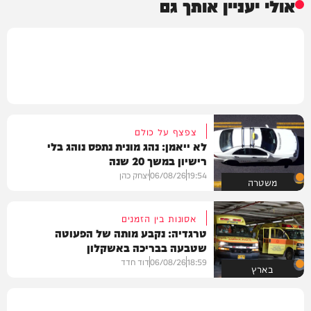
אולי יעניין אותך גם
צפצף על כולם
לא ייאמן: נהג מונית נתפס נוהג בלי
רישיון במשך 20 שנה
19:54
06/08/26
יצחק כהן
משטרה
אסונות בין הזמנים
טרגדיה: נקבע מותה של הפעוטה
שטבעה בבריכה באשקלון
18:59
06/08/26
דוד חדד
בארץ