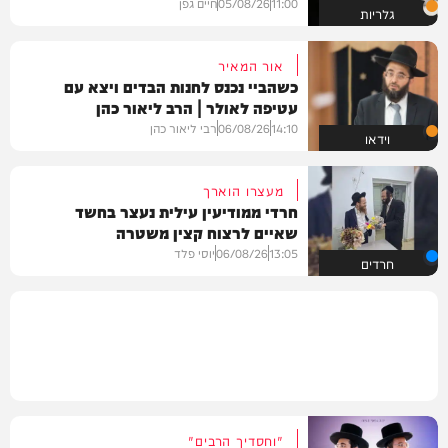
11:00
05/08/26
חיים גפן
גלריות
אור המאיר
כשהביי נכנס לחנות הבדים ויצא עם
עטיפה לאולר | הרב ליאור כהן
14:10
06/08/26
רבי ליאור כהן
וידאו
מעצרו הוארך
חרדי ממודיעין עילית נעצר בחשד
שאיים לרצוח קצין משטרה
13:05
06/08/26
יוסי פלד
חרדים
"וחסדיך הרבים"