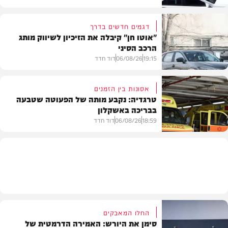
דגמים חדשים בדרך
"אוטו חן" קיבלה את הזיכיון לשיווק מותג
הרכב הסיני
משטרה
19:15
06/08/26
דוד חדד
אסונות בין הזמנים
טרגדיה: נקבע מותה של הפעוטה שטבעה
בבריכה באשקלון
רכב
18:59
06/08/26
דוד חדד
בארץ
החלו המאבקים
סימן את היורש: האמירה הדרמטית של