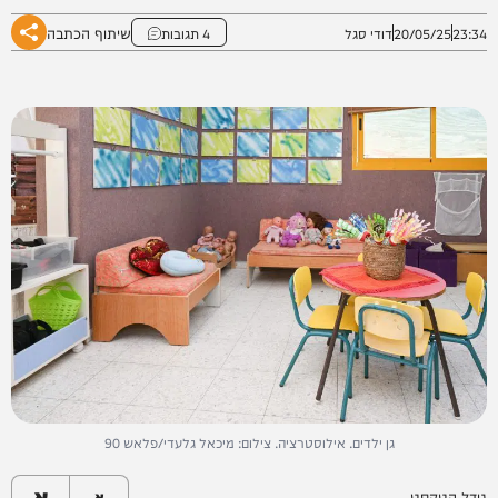
שיתוף הכתבה
23:34
20/05/25
דודי סגל
4 תגובות
גן ילדים. אילוסטרציה. צילום: מיכאל גלעדי/פלאש 90
א
גודל הטקסט
א