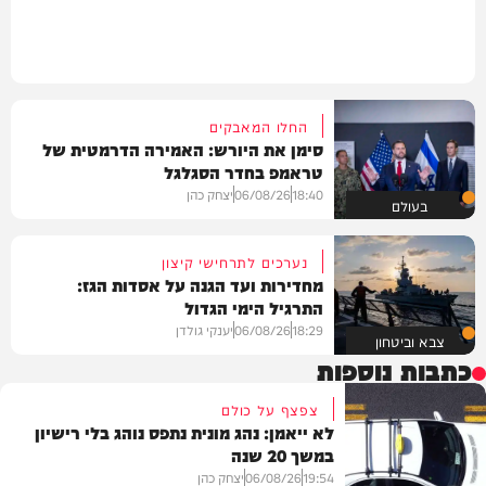
החלו המאבקים
סימן את היורש: האמירה הדרמטית של
טראמפ בחדר הסגלגל
18:40
06/08/26
יצחק כהן
בעולם
נערכים לתרחישי קיצון
מחדירות ועד הגנה על אסדות הגז:
התרגיל הימי הגדול
18:29
06/08/26
יענקי גולדן
צבא וביטחון
כתבות נוספות
צפצף על כולם
לא ייאמן: נהג מונית נתפס נוהג בלי רישיון
במשך 20 שנה
19:54
06/08/26
יצחק כהן