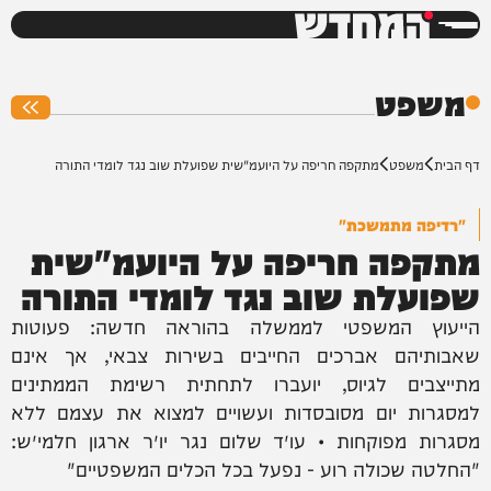
המחדש
0%
משפט
דף הבית
משפט
מתקפה חריפה על היועמ"שית שפועלת שוב נגד לומדי התורה
"רדיפה מתמשכת"
מתקפה חריפה על היועמ"שית
שפועלת שוב נגד לומדי התורה
הייעוץ המשפטי לממשלה בהוראה חדשה: פעוטות
שאבותיהם אברכים החייבים בשירות צבאי, אך אינם
מתייצבים לגיוס, יועברו לתחתית רשימת הממתינים
למסגרות יום מסובסדות ועשויים למצוא את עצמם ללא
מסגרות מפוקחות • עו״ד שלום נגר יו״ר ארגון חלמי״ש:
"החלטה שכולה רוע - נפעל בכל הכלים המשפטיים"