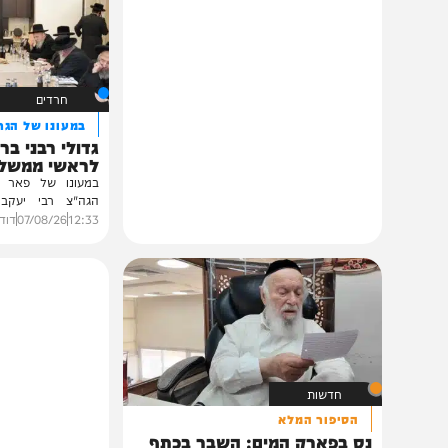
תוכן שאסור לפספס
חרדים
במעונו של הגרי"מ שכ
גדולי רבני ברסלב בכ
לראשי ממשל אוקרא
במעונו של פאר הדור וזק
הגה"צ רבי יעקב מאיר ש
ובהשתתפות...
12:33
07/08/26
דודי סגל
0