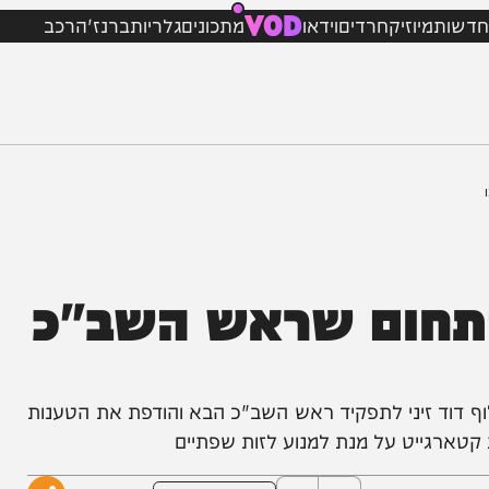
VOD
מיוזיק
חרדים
וידאו
מתכונים
גלריות
ברנז'ה
רכב
חום שראש השב"כ
זיני לתפקיד ראש השב"כ הבא והודפת את הטענות
רגייט על מנת למנוע לזות שפתיים