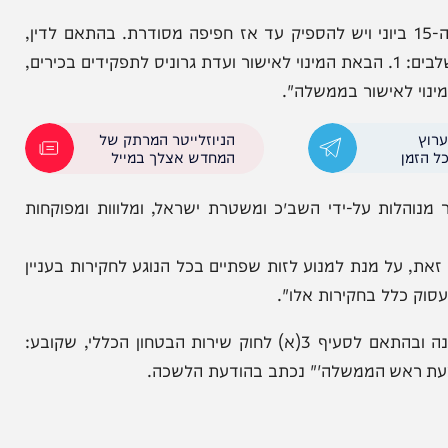
עה נכתב עוד כי "רונן בר מסיים את תפקידו ביום ה-15 ביוני ויש להספיק עד אז חפיפה מסודרת. בהתאם לדין,
תהליך מינויו של האלוף זיני לראש השב"כ יבוצע בשני שלבים: 1. הבאת המינוי לאישור ועדת גרוניס לתפקידים בכירים,
הניוזלייטר המרתק של
המחדש אצלך במייל
ת על-ידי השב״כ ומשטרת ישראל, ומלווות ומפוקחות
 מנת למנוע לזות שפתיים בכל הנוגע לחקירות בעניין
 בחקירות אלו".