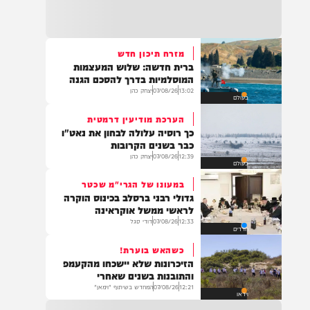
22:32
בהמשך להחייאה שבוצעה בבני ברק: הציבור
מתבקש להתפלל עבור הפעוט צבי בן שיינא
לרפואה שלמה
מזרח תיכון חדש
ברית חדשה: שלוש המעצמות
21:32
המוסלמיות בדרך להסכם הגנה
בין הזמנים: שלושה בחורי ישיבות חולצו
13:02
07/08/26
יצחק כהן
בעולם
מהכינרת לאחר שנסחפו לעומק האגם, בחוף
בלתי מוכרז כשהם על גבי אביזר ציפה.
הערכת מודיעין דרמטית
כך רוסיה עלולה לבחון את נאט"ו
כבר בשנים הקרובות
12:39
07/08/26
יצחק כהן
בעולם
21:31
בני ברק: חובשים ופראמדיקים של ארגון הצלה
במעונו של הגרי"מ שכטר
מבצעים פעולות החייאה על תינוק כבן שנה וחצי
גדולי רבני ברסלב בכינוס הוקרה
לאחר שנחנק משקית.
לראשי ממשל אוקראינה
12:33
07/08/26
דודי סגל
חרדים
כשהאש בוערת!
19:03