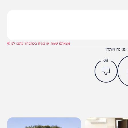
"לסיכום, ראש השב״כ המיועד ימונה למען ביטחון המדינה ובהתאם לסעיף 3(א) לחוק שירות הבטחון הכללי, שקובע:
אש הממשלה'" נכתב בהודעת הלשכה.
מצאתם טעות או בעיה בכתבה? כתבו לנו
ותך?
0%