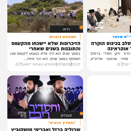
וידאו
טר
כשהאש בוערת!
ינוס הוקרה
הזיכרונות שלא יישכחו מהקעמפ
ינה
והתובנות בשנים שאחרי
ן חסידי ברסלב
במשך שנים הוא היה מלא בגעגוע לקעמפ שבו
כטער שליט"א,
השתתף במשך שנים. הוא זכר איפה...
12:21
07/08/26
המחדש בשיתוף "וימאן"
0