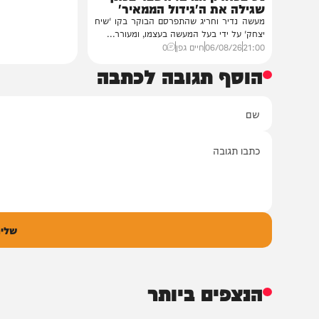
חדשות
הסיפור המלא
נס בפארק המים: השבר בכתף
שגילה את ה'גידול הממאיר'
מעשה נדיר וחריג שהתפרסם הבוקר בקו 'שיח
יצחק' על ידי בעל המעשה בעצמו, ומעורר...
21:00
06/08/26
חיים גפן
0
הוסף תגובה לכתבה
ם
אימיי
גובה