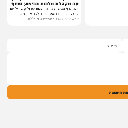
סינגלים
"וחסדיך הרבים"
שרוליק ברזל ואברימי מושקוביץ
עם מקהלת מלכות בביצוע סוחף
יונה גרף מגיש: זמר החתונות שרוליק ברזל עם
סינגל בכורה בדואט מיוחד לצד אברימי...
14:17
06/08/26
המחדש מיוזיק
0
ל