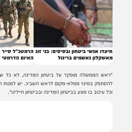
יעדו אנשי ביטחון ובסיסים: בני זוג
הרמטכ"ל סייר ברצועת
אשקלון נאשמים בריגול
האיום הדרמטי שהעבי
ראש הממשלה מופקד על ביטחון המדינה, לא כל שכן בזמן
הסתפק במינוי ממלא-מקום לראש השב״כ. יש למנות ראש שב״כ
כל עיכוב בו פוגע בביטחון המדינה ובביטחון חיילינו".